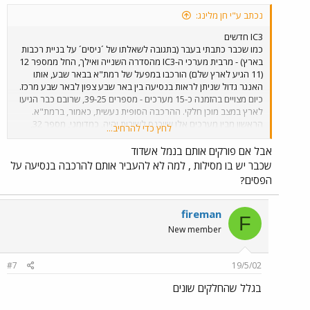
נכתב ע"י חן מלינג:
IC3 חדשים
כמו שכבר כתבתי בעבר (בתגובה לשאלתו של ´ניסים´ על בניית רכבות
בארץ) - מרבית מערכי ה-IC3 מהסדרה השנייה ואילך, החל ממספר 12
(11 הגיע לארץ שלם) הורכבו במפעל של רמת"א בבאר שבע, אותו
האנגר גדול שניתן לראות בנסיעה בין באר שבע צפון לבאר שבע מרכז.
כיום מצויים בהזמנה כ-15 מערכים - מספרים 39-25, שרובם כבר הגיעו
לארץ במצב מוכן חלקי. ההרכבה הסופית נעשית, כאמור, ברמת"א.
הראשון מבין מערכים אלו שייכנס לשירות יהיה, כמדומני, מספר 32,
לחץ כדי להרחיב...
שצפוי להכנס לשירות בשבוע הבא. ברכבת ישראל אין עדיין הקצאה של
ציוד נוסעים לקווים מסוימים, כלומר מערך IC3 יכול לעבוד השבוע
אבל אם פורקים אותם בנמל אשדוד
בפרברית חיפה, בתחילת שבוע הבא בנהריה-באר שבע ובהמשך השבוע
שכבר יש בו מסילות , למה לא להעביר אותם להרכבה בנסיעה על
הבא באשדוד-נתניה.
הפסים?
fireman
F
New member
#7
19/5/02
בגלל שהחלקים שונים