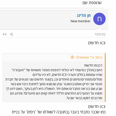
שהוספת שם
חן מלינג
ח
New member
#4
16/5/02
IC3 חדשים
נכתב ע"י fireman:
רכבות חדשות
היום במהלך נסיעותיי לא יכולתי לפספס מספר משאיות של "תעבורה"
שהיו עמוסות בחלקי מערכי IC3 חדשים, לא היו עליהם
סמלים/מספרים/סימונים מיוחדים וכו, בקיצור חדשים שני מנופים של חברת
מנופי אבי פרקו אותם בהאנגר ענק שנמצא סמוך לתחנת כיבוי אש באר
שבע שם כנראה מחברים אותם יחד. השאלה היא לחן בעיקר, האם ידוע לך
משהו על המערכים החדשים הללו? לאיזה קווים הם מיועדים? ומדוע הם
מורכבים דווקא בבאר שבע?
IC3 חדשים
כמו שכבר כתבתי בעבר (בתגובה לשאלתו של ´ניסים´ על בניית