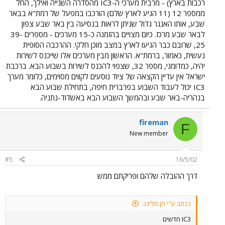
רכבות בארץ) - מרבית מערכי ה-IC3 מהסדרה השנייה ואילך, החל
ממספר 12 (11 הגיע לארץ שלם) הורכבו במפעל של רמת"א בבאר
שבע, אותו האנגר גדול שניתן לראות בנסיעה בין באר שבע צפון
לבאר שבע מרכז. כיום מצויים בהזמנה כ-15 מערכים - מספרים 39-
25, שרובם כבר הגיעו לארץ במצב מוכן חלקי. ההרכבה הסופית
נעשית, כאמור, ברמת"א. הראשון מבין מערכים אלו שייכנס לשירות
יהיה, כמדומני, מספר 32, שצפוי להכנס לשירות בשבוע הבא. ברכבת
ישראל אין עדיין הקצאה של ציוד נוסעים לקווים מסוימים, כלומר מערך
IC3 יכול לעבוד השבוע בפרברית חיפה, בתחילת שבוע הבא
בנהריה-באר שבע ובהמשך השבוע הבא באשדוד-נתניה.
fireman
F
New member
#5
16/5/02
דרך ההובלה שלהם ופריקתם ממש
נכתב ע"י חן מלינג:
IC3 חדשים