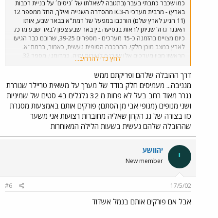
כמו שכבר כתבתי בעבר (בתגובה לשאלתו של ´ניסים´ על בניית רכבות
בארץ) - מרבית מערכי ה-IC3 מהסדרה השנייה ואילך, החל ממספר 12
(11 הגיע לארץ שלם) הורכבו במפעל של רמת"א בבאר שבע, אותו
האנגר גדול שניתן לראות בנסיעה בין באר שבע צפון לבאר שבע מרכז.
כיום מצויים בהזמנה כ-15 מערכים - מספרים 39-25, שרובם כבר הגיעו
לארץ במצב מוכן חלקי. ההרכבה הסופית נעשית, כאמור, ברמת"א.
הראשון מבין מערכים אלו שייכנס לשירות יהיה, כמדומני, מספר 32,
לחץ כדי להרחיב...
שצפוי להכנס לשירות בשבוע הבא. ברכבת ישראל אין עדיין הקצאה של
ציוד נוסעים לקווים מסוימים, כלומר מערך IC3 יכול לעבוד השבוע
דרך ההובלה שלהם ופריקתם ממש
בפרברית חיפה, בתחילת שבוע הבא בנהריה-באר שבע ובהמשך השבוע
מגניבה... מעמיסים חלק בודד של מערך על משאית טריילר שגוררת
הבא באשדוד-נתניה.
נגרר מאוד רחב בעל לא פחות מ 32 גלגלים ב4 סטים של שמיניות
ושני מנופים (מנופי אבי מן הסתם) פורקים אותם באמצעות מסגרת
כזו בצורה של גג הקרון שאליה מחוברות רצועות אני משער
שההובלה שלהם נעשית בשעות הלילה המאוחרות
יהוושע
י
New member
#6
17/5/02
אבל אם פורקים אותם בנמל אשדוד