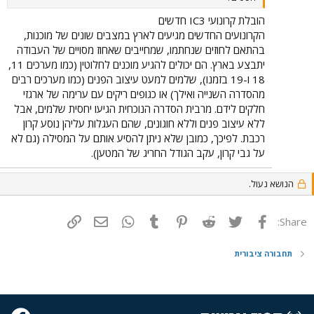
הובלת קרונועי IC3 חדשים
הקרונועים החדשים מגיעים לארץ במצבים שונים של מוכנות,
בהתאם לחוזים שנחתמו, שמחייבים שאחוז מסויים של העבודה
יתבצע בארץ. הם יכולים להגיע מוכנים לחלוטין (כמו מערכים 11,
18 ו-19 בזמנו), שלמים למעט עיצוב הפנים (כמו מערכים רבים
מהסדרה השנייה ואילך) או כגופים ריקים עם ערימה של ארגזי
חלקים לידם. מרבית הסדרה הנוכחית הגיעו יחסית שלמים, אבל
ללא עיצוב פנים וללא חוגונים, שהם העגלות עליהן נוסע קרון
רכבת. לפיכך, כמובן שלא ניתן להסיע אותם על המסילה (גם לא
על גבי קרון, עקב הגודל החריג של המטען).
הנושא נעול.
פייסבוק
Twitter
Reddit
Pinterest
Tumblr
WhatsApp
דואר אלקטרוני
הוסף קישור
Share:
תחבורה ציבורית