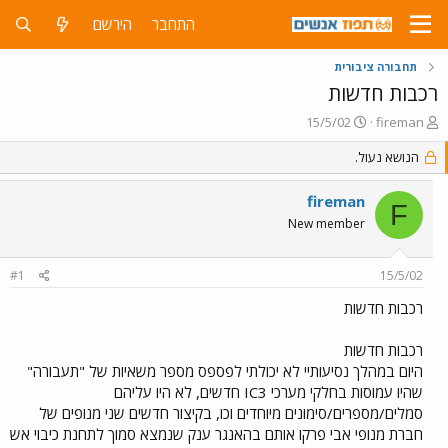
התחבר
הירשם
תחבורה ציבורית
רכבות חדשות
פ
פ
15/5/02
fireman
ו
ו
ת
הנושא נעול.
ר
ח
ס
ה
ם
fireman
F
נ
ב
New member
ו
ת
ש
א
א
ר
#1
15/5/02
י
ך
רכבות חדשות
רכבות חדשות
היום במהלך נסיעותיי לא יכולתי לפספס מספר משאיות של "תעבורה"
שהיו עמוסות בחלקי מערכי IC3 חדשים, לא היו עליהם
סמלים/מספרים/סימונים מיוחדים וכו, בקיצור חדשים שני מנופים של
חברת מנופי אבי פרקו אותם בהאנגר ענק שנמצא סמוך לתחנת כיבוי אש