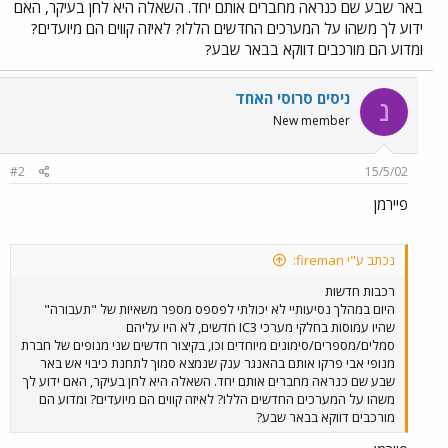
באר שבע שם כנראה מחברים אותם יחד. השאלה היא לחן בעיקר, האם
ידוע לך משהו על המערכים החדשים הללו? לאיזה קווים הם מיועדים?
ומדוע הם מורכבים דווקא בבאר שבע?
ניסים סרוסי האחד
נ
New member
#2
15/5/02
פיירמן
נכתב ע"י fireman:
רכבות חדשות
היום במהלך נסיעותיי לא יכולתי לפספס מספר משאיות של "תעבורה"
שהיו עמוסות בחלקי מערכי IC3 חדשים, לא היו עליהם
סמלים/מספרים/סימונים מיוחדים וכו, בקיצור חדשים שני מנופים של חברת
מנופי אבי פרקו אותם בהאנגר ענק שנמצא סמוך לתחנת כיבוי אש באר
שבע שם כנראה מחברים אותם יחד. השאלה היא לחן בעיקר, האם ידוע לך
משהו על המערכים החדשים הללו? לאיזה קווים הם מיועדים? ומדוע הם
מורכבים דווקא בבאר שבע?