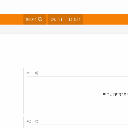
התחבר
הירשם
חיפוש
#1
בפנים.... דיייי
#2