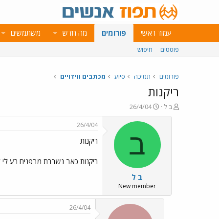
עמוד ראשי
פורומים
מה חדש
משתמשים
פוסטים
חיפוש
פורומים
תמיכה
סיוע
מכתבים ווידויים
ריקנות
פ
פ
ב ל
26/4/04
ו
ו
ת
ר
26/4/04
ח
ס
ב
ריקנות
ה
ם
נ
ב
ו
ת
ריקנות כאב נשברת מבפנים רע לי לא י
ש
א
ב ל
א
ר
י
New member
ך
26/4/04