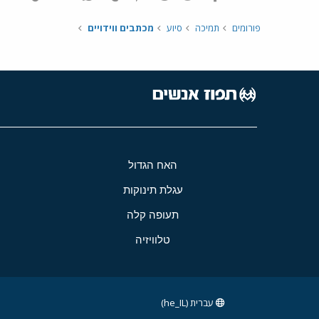
פורומים
תמיכה
סיוע
מכתבים ווידויים
האח הגדול
עגלת תינוקות
תעופה קלה
טלוויזיה
עברית (he_IL)