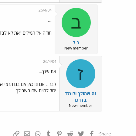
26/4/04
ב
....
תודה על המילים "את לא לבד"
ב ל
New member
26/4/04
ז
את אינך...
לבד... אנחנו כאן אם בנו תרצי..א
יכול להיות שם בשבילך..
זה שהולך ולומד
בדרכו
New member
פייסבוק
Twitter
Reddit
Pinterest
Tumblr
WhatsApp
דואר אלקטרונ
הוסף קי
Share: