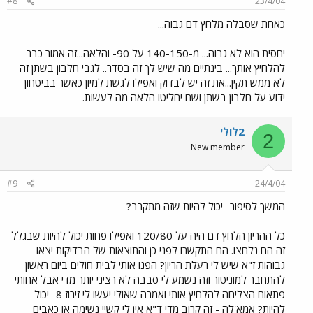
#8
23/4/04
כאחת שסבלה מלחץ דם גבוה...
יחסית הוא לא גבוה... מ-140-150 על 90- והלאה...זה אמור כבר
להלחיץ אותך... בינתיים מה שיש לך זה בסדר.. לגבי חלבון בשתן זה
לא ממש תקין...את זה יש לבדוק ואפילו לגשת למיון כאשר בביטחון
ידוע על חלבון בשתן ושם יחליטו הלאה מה לעשות.
2לולי
2
New member
#9
24/4/04
המשך לסיפור- יכול להיות שזה מתקרב?
כל ההריון הלחץ דם היה על 120/80 ואפילו פחות יכול להיות שבגלל
זה הם נלחצו. הם התקשרו לפני כן והתוצאות של הבדיקות יצאו
גבוהות ז"א שיש לי רעלת הריון? הפנו אותי לבית חולים ביום ראשון
להתחבר למוניטור וזה נשמע לי סבבה לא רציני יותר מדי אבל אחותי
פתאום הצליחה להלחיץ אותי ואמרה שאולי יעשו לי זירוז 8- יכול
להיות? אמא'לה - זה קרוב מדי ד"א אין לי קשיי נשימה או כאבים