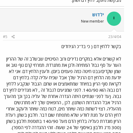
מבקשת מעקב לחץ דם ושתן.
ילדוש
י
New member
#5
23/4/04
בקשר ללחץ דם ( כי בד"כ הגירודים
לא קשורים אלא במקרים נדירים ורוב הסיכויים שבשלב זה של ההריון
העור על סף גבול המתיחה ולכן את מתגרדת. תמרחי קרם גוף טוב או
שמן שקדים/נבט חיטה כמה פעמים ביום). ולענין הלחץ דם. אני לא
יודעת מה הלחץ דם הרגיל שלך אבל שכיח עליה קלה בלחץ דם
לקראת סוף הריון במיוחד שמתאמצים או שחם. הגבול שנקבע ללחץ
דם גבוה הוא 140/90. לפני שמגיעים לגבול זה , לא מגדירים לחץ דם
גבוה. (עד לפני שנתיים היתה הגדרה אחרת של עליה בכך וכך מהערך
הרגיל אבל ההגדרות השתנו). לכן , הרופאים שלך לא מתרגשים
מהעליה. רצוי לשתות כמה שיותר מים, לנוח כמה שיותר ולעקוב אחרי
לחץ הדם על מנת לוודע שלא מתפתח שום דבר. חלבון בשתן. רעלת
הריון מוגדרת כעליה בלחץ הדם מעל 140/90 בתוספת חלבון בשתן
(300 מ"ג חלבון באיסוף של 24 שעות- זוהי ההגדרה לפי הספר).