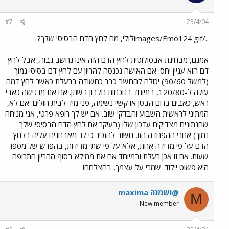
#7
23/4/04
../images/Emo124.gifלולי, מה לחץ הדם הבסיסי שלך?
אמנם, מבחינת אבסולוטית לחץ הדם הזה אינו נחשב גבוה, אבל לחץ
דם הוא עניין יחס. אם האישה נכנסה להריון עם לחץ דם בסיסי נמוך
(למשל 90/60) יכולה להחשב כבר כחשודה ברעלת כאשר לחץ דמה
עולה ל-120/80, במיוחד בנוכחות חלבון בשתן. אם את מרגישה כאבי
ראש, כאבים ברום הבטן או קשיי נשימה, פני מיד לבית חולים. אם לא,
המתיני לראשית השבוע והבדקי שוב. אם יש לך רופא פרטי, אני מניחה
שהנתונים מצדיקים עדכון שלו (בעיקר אם לחץ הדם הבסיסי שלך
נמוך) אחרי ההפחדה הזו, חשוב להזכיר כי לר מאבחנים עליה בלחץ
הדם על פי מדידה אחת, אלא על פי שתי מדידות, בהפרש של מספר
שעות. אם זו אכן רעלת ובמיוחד אם את ממילא בסוף ההריון התרופה
היא פשוט יילוד. שמרי על עצמך, בהצלחה!
maxima ושמנה@
M
New member