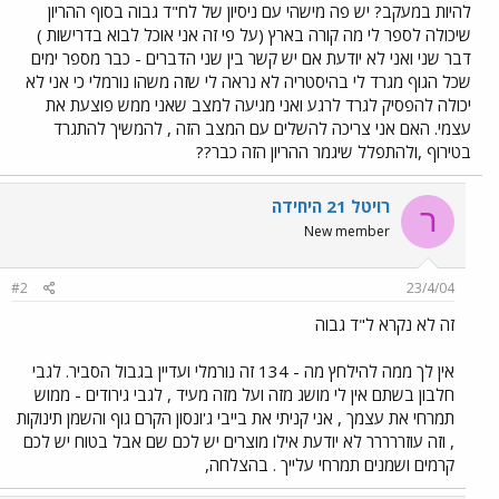
להיות במעקב? יש פה מישהי עם ניסיון של לח"ד גבוה בסוף ההריון
שיכולה לספר לי מה קורה בארץ (על פי זה אני אוכל לבוא בדרישות )
דבר שני ואני לא יודעת אם יש קשר בין שני הדברים - כבר מספר ימים
שכל הגוף מגרד לי בהיסטריה לא נראה לי שזה משהו נורמלי כי אני לא
יכולה להפסיק לגרד לרגע ואני מגיעה למצב שאני ממש פוצעת את
עצמי. האם אני צריכה להשלים עם המצב הזה , להמשיך להתגרד
בטירוף ,ולהתפלל שיגמר ההריון הזה כבר??
רויטל 21 היחידה
ר
New member
#2
23/4/04
זה לא נקרא ל"ד גבוה
אין לך ממה להילחץ מה - 134 זה נורמלי ועדיין בגבול הסביר. לגבי
חלבון בשתם אין לי מושג מזה ועל מזה מעיד , לגבי גירודים - ממוש
תמרחי את עצמך , אני קניתי את בייבי ג'ונסון הקרם גוף והשמן תינוקות
, וזה עוזררררר לא יודעת אילו מוצרים יש לכם שם אבל בטוח יש לכם
קרמים ושמנים תמרחי עלייך . בהצלחה,