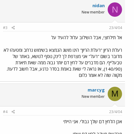
nidan
N
New member
#3
23/4/04
אל תילחצי, אבל השילוב עלול להעיד על
רעלת הריון "רעלת הריון" הינו מושג הנמצא בשימוש נרחב ומטעה! לא
מדובר בשום "רעל" אני מצרפת לך לינק נוסף לנושא, באתר של
טבעלייף. הם מדברים על לחץ דם יותר גבוה ממה שאת תיארת
(140/90), אז נראה לי שאת באמת בסדר כרגע, אבל חשוב לדעת.
מקווה שזה לא אומר כלום
marcyg
M
New member
#4
23/4/04
אכן הלחץ דם שלך גבולי. אני הייתי