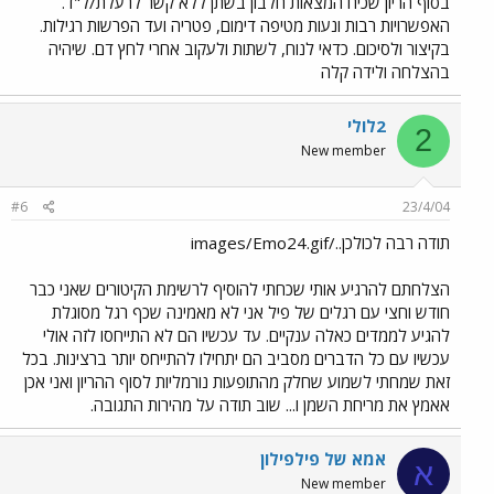
בסוף הריון שכיח המצאות חלבון בשתן ללא קשר לרעלת/ל"ד.
האפשרויות רבות ונעות מטיפה דימום, פטריה ועד הפרשות רגילות.
בקיצור ולסיכום. כדאי לנוח, לשתות ולעקוב אחרי לחץ דם. שיהיה
בהצלחה ולידה קלה
2לולי
2
New member
#6
23/4/04
תודה רבה לכולכן../images/Emo24.gif
הצלחתם להרגיע אותי שכחתי להוסיף לרשימת הקיטורים שאני כבר
חודש וחצי עם רגלים של פיל אני לא מאמינה שכף רגל מסוגלת
להגיע לממדים כאלה ענקיים. עד עכשיו הם לא התייחסו לזה אולי
עכשיו עם כל הדברים מסביב הם יתחילו להתייחס יותר ברצינות. בכל
זאת שמחתי לשמוע שחלק מהתופעות נורמליות לסוף ההריון ואני אכן
אאמץ את מריחת השמן ו... שוב תודה על מהירות התגובה.
אמא של פילפילון
א
New member