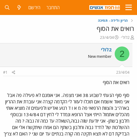
התחבר
הירשם
הריון ולידה - תמיכה
רואים את הסוף
פ
פ
2לולי
23/4/04
ו
ו
ת
ר
2לולי
2
ח
ס
New member
ה
ם
נ
ב
ו
ת
#1
23/4/04
ש
א
א
ר
רואים את הסוף
י
ך
סוף סוף הגעתי לשבוע 38 ואני מצפה.. אני אומנם לא פעילה פה אבל
אני מאוד אשמח אם תוכלו לעזור לי הקדמה קצרה אני עוברת את ההריון
בארה"ב והצוות הרפואי פה מ א ו ד רגוע ואדיש ולפעמים זה מוציא אותי
מהכלים אתמול הייתי אצל הרופא ונמדד לי לחץ דם 134/84 ובנוסף
חלבון בשתן- אני יודעת שזה גבוה,השאלה עד כמה זה גבוה ? מה
ההשלכות של לח"ד גבוה וחלבון בשתן? הם אמרו שיתקשרו אלי אם
הבדיקת דם לא תצא תקינה מה קורה בנתיים עד יום שני ? האם לא צריך