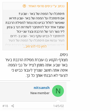
נכתב ע"י ניסים סרוסי האחד:
תיסתכלו על המפה של באר - שבע !!
אם תיסתכלו על המפה של באר -שבע תיראו
שאפשר לסלול כביש כזה צמוד למסילת הרכבת
שמצד אחד יכול להיתחבר לשדרות רגר ב-צפון
ליד גשר רגר של הרכבת ובצד שני יכול
להיתחבר ל-כביש עוקף באר - שבע ב- דרום
העיר עכשיו אם תיסתכלו על המפה של העיר
תיראו שאפשר לעשות שכל תחנות הרכבת יוכלו
לחץ כדי להרחיב...
להיות מימול הכביש ואפשר יהיה לקרוא לזה
נתיבי איילון של באר -שבע עם כל התחנות
ניסים.
רכבת של העיר
מצורף הקטע בו עוברת מסילת הרכבת בעיר
באר שבע. אתה מוזמן לצייר על גבי המפה
איפה אתה חושב שצריך לעבור כביש כי
לצערי לא הבנתי אותך כל כך.
nitsansh
N
New member
#18
14/5/02