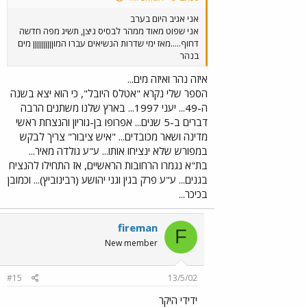
אני אגיב היום בערב
אני שפוט מאוד ממהר לבסיס ניצן, תשיג מפה חדשה
דחוף.....מאז ימי שדרות הנשיאים עברו המוןןןןןןןןןן מים
בנהר
איזה נהר ואיזה מים...
הספר שלי נקרא "אטלס היובל", כי הוא יצא בשנה
ה-49... יעני 1997... בארץ שלנו משתנים הרבה
דברים ב-5 שנים... אפרופו בן-גוריון והנצחת ראשי
מדינה ושאר מכובדים... "איש ציבור" צריך לבקש
במפורש שלא ינציחו אותו... ע"ע גולדה מאיר...
בת"א נגמרו הרחובות הראשיים, אז התחילו להנציח
בגנים... ע"ע פרק בגין וגני יהושע (רבינוביץ)... וכמובן
בכיכר...
fireman
F
New member
#15
13/5/02
ידידי היקר