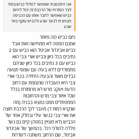
אני היתכוונתי שאפשר לסלול כביש צמוד
לצד המזרחי של הרכבת זה יכול להיות
כביש שאפשר לחבר אותו עם הכניסה
הצפונית לבאר שבע ולכביש עוקף באר
שבע
כיום כביש כזה מיותר
אמנם המפה לא ממחישה זאת אבל
כביש אביגדור אביטל הוא כביש עם 2
נתיבים בכל כיוון וכביש אורי צבי הוא
כביש עם 3 נתיבים בכל כיוון שניהם
מתמודדים ללא בעיה עם עומסי תנועה
כבדים מאוד והבעיה היחידה בכבי אורי
צבי היא העובדה שהצומת עם רחוב
הדעת ויעקב מרש לא מרומזרת בגלל
שכל איזור צבי מרש והרחובות
המתפתלים ממנו נמצא בבניה (מה
שנקרא רמות ד) מעבר לכך הרכבת חוצה
את אורי צבי בגשר עילי ובחלק אחר של
הכביש (לא מצויין במפה) קיים גם גשר
פלדה להולכי רגל. בהמשך של אביגדור
אביטל, שם הרחוב משתנה לשדרות