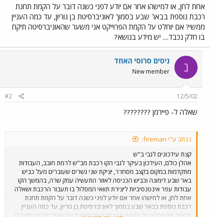
אחת לחן, או למישהו אחר אם יודע לפני כשנה דובר על הקמת תחנת
רכבת נוספת בבאר שבע בסמוך לאוניברסיטת בן גוריון, עד כמה העניין
ממשי? אם יוחלט על הקמת הפרוייקט אני משער שהאוניברסיטה תיקח
בו חלק נכבד.... יש מידע בנושא?
ניסים סרוסי האחד
נ
New member
#2
12/5/02
שאלה ל- פיירמן ????????
נכתב ע"י fireman:
קצת עידכונים לגבי ב"ש
אהלן כולם, העידכון בעיקר לגבי הקו רכבת מב"ש לרמת חובב, העבודות
מתקדמות במקום בקצב מסחרר, יציקת שני גשרים שעוברים מעל כביש
באר שבע דימונה וכביש הכניסה לאזור התעשיה עמק שרה, בהמשך הקו
עבודות עפר אינטנסיביות ליצירת תוואי המסלול בו תעבור הרכבת ושאלה
אחת לחן, או למישהו אחר אם יודע לפני כשנה דובר על הקמת תחנת
רכבת נוספת בבאר שבע בסמוך לאוניברסיטת בן גוריון, עד כמה העניין
ממשי? אם יוחלט על הקמת הפרוייקט אני משער שהאוניברסיטה תיקח בו