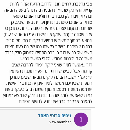
צבי גרינברג לחיים חנני ולרחוב הדעת אמור להיות
קריית ההיי טק שתחילת הבניה בה תחל בשנה הבאה
ובה לוקחים חלק נכבד בית חולים האוניברסיטאי
סורוקה, אוניברסיטת בן גוריון ועיריית באר שבע, כך
שתחנה במקום שציינתי תהיה הטובה ביותר. כמו כן כל
אזור שכונה ד (מה שנקרא ו הישנה ע"י הבאר שבעים)
ונמצא בסמוך למשולש המיועד לקריית ההי טק סביר
להניח שתיהרס בשלב כלשהו כמו שקורה כעת מצידו
השני של כביש רגר בו כבר התחילו למחוק חלק נכבד
משכונה ד ולבנות מחדש. לגבי המשך כביש
רגר....אפשר לומר שאני לוקח "פור" להרבה שנים
קדימה אבל כביש שדרות רגר עפ"י תוכניות המתאר
יגיע על ליישוב להבים (7 ק"מ מבאר שבע) כמו כן
המפות שבידיכם אפשר לומר אינן עדכניות, לי אישית
יש מפה משנת 2001 והמון השתנה בה, בעיקר באזור
רמות שאפשר לומר שהיום בונים בחלק שנמצא "מחוץ
למפה" אבל זה כבר אינו נוגע לנושא הפורום
ניסים סרוסי האחד
נ
New member