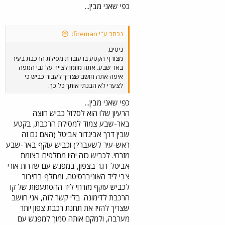
כפי שאני מבין...
נכתב ע"י fireman:
ניסים.
מצורף הקטע בו עוברת מסילת הרכבת בעיר
באר שבע. אתה מוזמן לצייר על גבי המפה
איפה אתה חושב שצריך לעבור כביש כי
לצערי לא הבנתי אותך כל כך.
כפי שאני מבין...
הרעיון שלו הוא לסלול כביש חוצה
באר-שבע צמוד למסילת הרכבת, בקטע
שבין דרך אביגדור אביטל (האם גם זה
ראש-עיר לשעבר?) וכביש עוקף באר-שבע
מזרחי. לכביש כזה יהיו מחלפים בצומת
אביטל-רגר בצפון, במפגש עם שדרות אורי
צבי ליד האוניברסיטה, ומחלף בחיבור
לכביש עוקף מזרחי ליד ההסתעפות של קו
הרכבת לדימונה. בלי קשר לזה, אני חושב
שצריך להזיז את תחנת רכבת צפון יותר
מערבה, ולמקם אותה סמוך למפגש עם