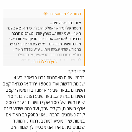
נכתב ע"י nitsansh:
איזה נהר ואיזה מים...
הספר שלי נקרא "אטלס היובל", כי הוא יצא בשנה
ה-49... יעני 1997... בארץ שלנו משתנים הרבה
דברים ב-5 שנים... אפרופו בן-גוריון והנצחת ראשי
מדינה ושאר מכובדים... "איש ציבור" צריך לבקש
במפורש שלא ינציחו אותו... ע"ע גולדה מאיר...
בת"א נגמרו הרחובות הראשיים, אז התחילו
להנציח בגנים... ע"ע פרק בגין וגני יהושע
לחץ כדי להרחיב...
(רבינוביץ)... וכמובן בכיכר...
ידידי היקר
בחמש שנים האחרונות נבנו בבאר שבע 4
שכונות חדשות ועוד 15000 יח"ד אז כנראה קצב
השינויים בבאר שבע לא עובד בהתאמה לקצב
השינויים במדינה.... באר שבע הפכה בתוך 10
שנים מעיר של 100 אלף תושבים בערך ל200
אלף תושבים, רק לידיעתך, ועד כמה שידוע לי זה
קורה כשבונים והרבה.... אני בספק רב מאוד אם
במפות שלך מופיע רמות ב, רמות ג ורמות ד
שבונים בימים אלו ואני מבטיח לך שנווה זאב