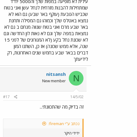
עילית לא מופיעה במפות שלך וה5000 יח"ד
שמתחילות להבנות מזרחית לנחל עשן ואני בטוח
שכביש הטבעת (עוקף באר שבע) גם הוא לא
נמצא באטלס שלך וכמוהו גם המסילה ותחנת
באר שבע מרכז ואני בטוח שנווה מנחם ב גם לא
נמצאת במפה שלך וגם לא נאות לון החדשה וגם
לא שכונת נחל בקע (לא המגורונים של לפני 15
שנה, אלא ממש שכונה) אז כן, השתנו המון
דברים בבאר שבע בחמש שנים האחרונות, רק
לידיעתך
nitsansh
N
New member
#17
14/5/02
זה בדיוק מה שהתכוונתי...
נכתב ע"י fireman:
ידידי היקר