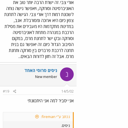
אורי צבי. זה ישרת הרבה יותר טוב את
האוניברסיטה וסורוקה, ויאפשר גישה נוחה
לשכונת רמות דרך אורי צבי. הגישה לתחנת
צפון כיום היא ארוכה ומסורבלת. אגב,
במדינות מתקדמות היו מעבירים את מסילת
הרכבת במנהרה מתחת לאוניברסיטה
וסורוקה ובקו ישר לתחנת מרכז, במקום
הסיבוב הגדול כיום. זה יאפשר גם בנית
תחנה לרכבת פרברים בין סורוקה ותחנת
מרכז. אבל זה חזון לדורות הבאים...
ניסים סרוסי האחד
נ
New member
#19
14/5/02
אני יסביר למה אני היתכוונתי
נכתב ע"י fireman:
ניסים.