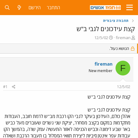
התחבר
הירשם
תחבורה ציבורית
קצת עידכונים לגבי ב"ש
פ
פ
12/5/02
fireman
ו
ו
ת
הנושא נעול.
ר
ח
ס
ה
ם
fireman
נ
ב
F
ו
ת
New member
ש
א
א
ר
#1
12/5/02
י
ך
קצת עידכונים לגבי ב"ש
קצת עידכונים לגבי ב"ש
אהלן כולם, העידכון בעיקר לגבי הקו רכבת מב"ש לרמת חובב, העבודות
מתקדמות במקום בקצב מסחרר, יציקת שני גשרים שעוברים מעל כביש
באר שבע דימונה וכביש הכניסה לאזור התעשיה עמק שרה, בהמשך הקו
עבודות עפר אינטנסיביות ליצירת תוואי המסלול בו תעבור הרכבת ושאלה