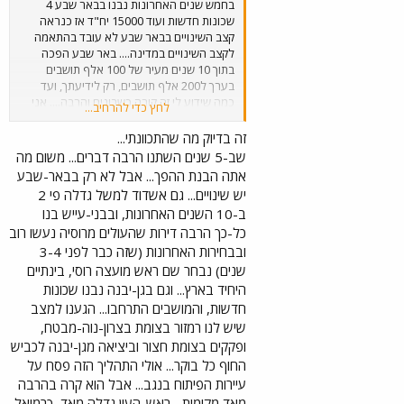
בחמש שנים האחרונות נבנו בבאר שבע 4
שכונות חדשות ועוד 15000 יח"ד אז כנראה
קצב השינויים בבאר שבע לא עובד בהתאמה
לקצב השינויים במדינה.... באר שבע הפכה
בתוך 10 שנים מעיר של 100 אלף תושבים
בערך ל200 אלף תושבים, רק לידיעתך, ועד
כמה שידוע לי זה קורה כשבונים והרבה.... אני
לחץ כדי להרחיב...
בספק רב מאוד אם במפות שלך מופיע רמות ב,
רמות ג ורמות ד שבונים בימים אלו ואני מבטיח
זה בדיוק מה שהתכוונתי...
לך שנווה זאב עילית לא מופיעה במפות שלך
שב-5 שנים השתנו הרבה דברים... משום מה
וה5000 יח"ד שמתחילות להבנות מזרחית לנחל
אתה הבנת ההפך... אבל לא רק בבאר-שבע
עשן ואני בטוח שכביש הטבעת (עוקף באר
יש שינויים... גם אשדוד למשל גדלה פי 2
שבע) גם הוא לא נמצא באטלס שלך וכמוהו גם
ב-10 השנים האחרונות, ובבני-עייש בנו
המסילה ותחנת באר שבע מרכז ואני בטוח
כל-כך הרבה דירות שהעולים מרוסיה נעשו רוב
שנווה מנחם ב גם לא נמצאת במפה שלך וגם
לא נאות לון החדשה וגם לא שכונת נחל בקע
ובבחירות האחרונות (שזה כבר לפני 3-4
(לא המגורונים של לפני 15 שנה, אלא ממש
שנים) נבחר שם ראש מועצה רוסי, בינתיים
שכונה) אז כן, השתנו המון דברים בבאר שבע
היחיד בארץ... וגם בגן-יבנה נבנו שכונות
בחמש שנים האחרונות, רק לידיעתך
חדשות, והמושבים התרחבו... הגענו למצב
שיש לנו רמזור בצומת בצרון-נוה-מבטח,
ופקקים בצומת חצור וביציאה מגן-יבנה לכביש
החוף כל בוקר... אולי התהליך הזה פסח על
עיירות הפיתוח בנגב... אבל הוא קרה בהרבה
מאד מקומות... ראש-העין גדלה מאד, כרמיאל