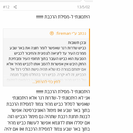
#12
13/5/02
היתכוונתי ל-מסילת הרכבת !!!!!!!!
נכתב ע"י fireman:
ובכן תשובות
כביש שדרות רגר שאפשר לומר חוצה את באר שבע
ממרכז העיר עד ליציאה לצפונית והחיבור לכביש
הטבעת הוא כביש העובר בתוך תחומי העיר ומבחינת
החוק היבש אין אפשרות להסב אותו לכביש מהיר אלא
אם יתוחם בצורה כזו שלא תהיה גישת הולכי רגל אל
הכביש, זה לא יקרה. כביש רגר בהחלט מקבל מגמה
של כביש מהיר טיפוסי, רוחבו משתנה בהתאם למיקום
לחץ כדי להרחיב...
מ6 נתיבים לכל כיוון עד ל 3 נתיבים בכל כיוון, עומס
התנועה בכביש הוא אדיר ובימים אלו מוקמת מערכת
היתכוונתי ל-מסילת הרכבת !!!!!!!!
בקרת התנועה של העיר באר שבע בהשקעה של
אני לא היתכוונתי ל-שדרות רגר אלא היתכוונתי
כמיליון דולר לגבי מפגש המסילה עם כביש שדרות
שאפשר לסלול כביש מהיר צמוד למסילת הרכבת
רגר....ובכן בין האוניברסיטה לאפשרותהיחידה של
בתוך באר שבע ואז מימול האוניברסיטה אפשר
הכביש להפגש עם שדרור רגר נמצא חלק משכונת ו
לבנות תחנת רכבת שתהיה גם מימול הכביש הזה
הישנה וחלק משכונת רמות, כך שהמפגש בין המסילה
אם יסללו אותו לדוגמא אפשר לעשות כביש מהיר
לכביש לא יהיה קרוב כלל וכלל לרכבת האפשרות
האופטימלית לתחנת רכבת שתשרת את באי
בתוך באר שבע צמוד למסילת הרכבת ואז אם יהיה