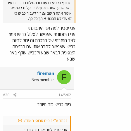
מצורף הקטע בו עוברת מסילת הרכבת בעיר
באר שבע. אתה מוזמן לצייר על גבי המפה
איפה אתה חושב שצריך לעבור כביש כי
לצערי לא הבנתי אותך כל כך.
אני יסביר למה אני היתכוונתי
אני היתכוונתי שאפשר לסלול כביש צמוד
לצד המזרחי של הרכבת זה יכול להיות
כביש שאפשר לחבר אותו עם הכניסה
הצפונית לבאר שבע ולכביש עוקף באר
שבע
fireman
F
New member
#20
14/5/02
כיום כביש כזה מיותר
נכתב ע"י ניסים סרוסי האחד:
אני יסביר למה אני היתכוונתי