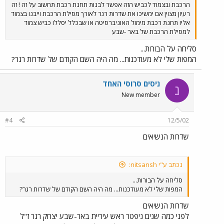
הרכבת ובצמוד לכביש הזה אפשר לבנות תחנת רכבת תחשוב על זה ! זה
רעיון מצוין אם ימשיכו את שדרות רגר לאורך מסילת הרכבת וייבנו בצמוד
אליו תחנת רכבת מימול האוניברסיטה או שבכלל יסללו כביש צמוד
למסילת הרכבת של באר -שבע
סליחה על הבורות...
המפות שלי לא מעודכנות... מה היה השם הקודם של שדרות רגר?
ניסים סרוסי האחד
נ
New member
#4
12/5/02
שדרות הנשיאים
נכתב ע"י nitsansh:
סליחה על הבורות...
המפות שלי לא מעודכנות... מה היה השם הקודם של שדרות רגר?
שדרות הנשיאים
לפני כמה שנים ניפטר ראש עיריית באר-שבע יצחק רגר ז"ל