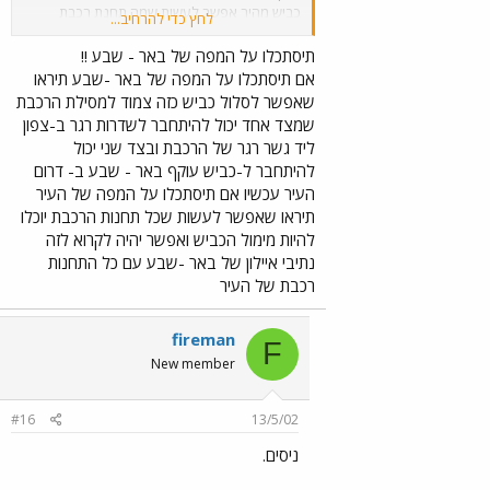
כביש מהיר אפשר לעשות שמה תחנת רכבת
לחץ כדי להרחיב...
שתהיה כמו רכבת הפרברים ב-תל אביב למשל
סתם דוגמא למשל כמו הרכבת בתוך כביש איילון
תיסתכלו על המפה של באר - שבע !!
ב-תל אביב שהתחנות שלה נימצאות מעל ב-גשרים
אם תיסתכלו על המפה של באר -שבע תיראו
מעל הכביש
שאפשר לסלול כביש כזה צמוד למסילת הרכבת
שמצד אחד יכול להיתחבר לשדרות רגר ב-צפון
ליד גשר רגר של הרכבת ובצד שני יכול
להיתחבר ל-כביש עוקף באר - שבע ב- דרום
העיר עכשיו אם תיסתכלו על המפה של העיר
תיראו שאפשר לעשות שכל תחנות הרכבת יוכלו
להיות מימול הכביש ואפשר יהיה לקרוא לזה
נתיבי איילון של באר -שבע עם כל התחנות
רכבת של העיר
fireman
F
New member
#16
13/5/02
ניסים.