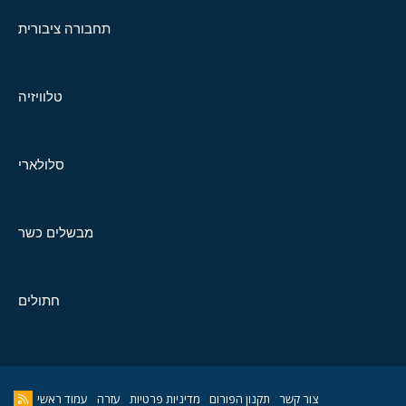
תחבורה ציבורית
טלוויזיה
סלולארי
מבשלים כשר
חתולים
צור קשר
תקנון הפורום
מדיניות פרטיות
עזרה
עמוד ראשי