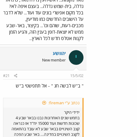
גדלה, בית-שמש גדלה... בעצם איפה לא?
בכל מקום אפשרי בונים עוד ועוד... שלא לדבר
על הישובים החדשים כמו מודיעין,
מכבים-רעות, שוהם וכו´... בקיצור, באר-שבע
ממש לא יוצאת-דופן בענין הזה, והגיע הזמן
לקנות אטלס חדש לכל הארץ...
יהוושע
י
New member
#21
15/5/02
" ב"ש לבשה חג " - אל תתפשטי ב"ש
נכתב ע"י fireman:
ידידי היקר
בחמש שנים האחרונות נבנו בבאר שבע 4
שכונות חדשות ועוד 15000 יח"ד אז כנראה
קצב השינויים בבאר שבע לא עובד בהתאמה
לקצב השינויים במדינה.... באר שבע הפכה