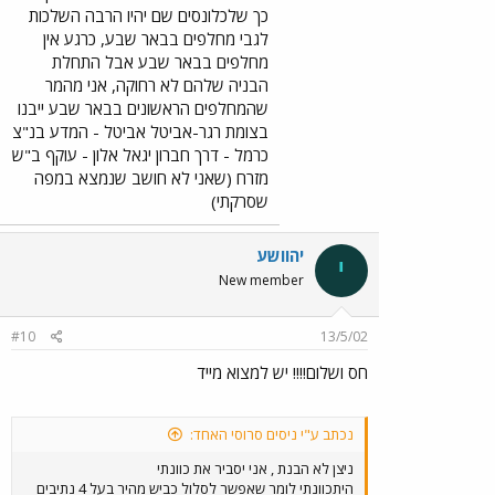
כך שלכלונסים שם יהיו הרבה השלכות
לגבי מחלפים בבאר שבע, כרגע אין
מחלפים בבאר שבע אבל התחלת
הבניה שלהם לא רחוקה, אני מהמר
שהמחלפים הראשונים בבאר שבע ייבנו
בצומת רגר-אביטל אביטל - המדע בנ"צ
כרמל - דרך חברון יגאל אלון - עוקף ב"ש
מזרח (שאני לא חושב שנמצא במפה
שסרקתי)
יהוושע
י
New member
#10
13/5/02
חס ושלום!!!! יש למצוא מייד
נכתב ע"י ניסים סרוסי האחד:
ניצן לא הבנת , אני יסביר את כוונתי
היתכוונתי לומר שאפשר לסלול כביש מהיר בעל 4 נתיבים