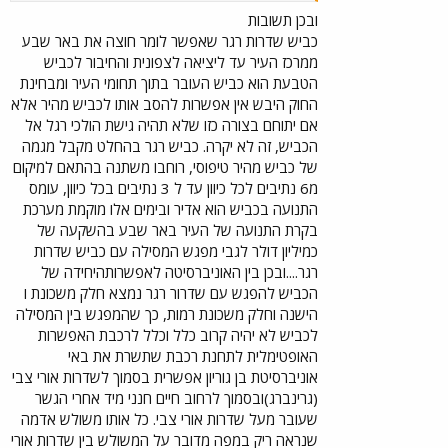
ובכן תשובות
כביש שדרות רגר שאפשר לומר חוצה את באר שבע
ממרכז העיר עד ליציאה לצפונית והחיבור לכביש
הטבעת הוא כביש העובר בתוך תחומי העיר ומבחינת
החוק היבש אין אפשרות להסב אותו לכביש מהיר אלא
אם יתוחם בצורה כזו שלא תהיה גישת הולכי רגל אל
הכביש, זה לא יקרה. כביש רגר בהחלט מקבל מגמה
של כביש מהיר טיפוסי, רוחבו משתנה בהתאם למיקום
מ6 נתיבים לכל כיוון עד ל 3 נתיבים בכל כיוון, עומס
התנועה בכביש הוא אדיר ובימים אלו מוקמת מערכת
בקרת התנועה של העיר באר שבע בהשקעה של
כמיליון דולר לגבי מפגש המסילה עם כביש שדרות
רגר....ובכן בין האוניברסיטה לאפשרותהיחידה של
הכביש להפגש עם שדרור רגר נמצא חלק משכונת ו
הישנה וחלק משכונת רמות, כך שהמפגש בין המסילה
לכביש לא יהיה קרוב כלל וכלל לרכבת האפשרות
האופטימלית לתחנת רכבת שתשרת את באי
אוניברסיטת בן גוריון אפשרית בסמוך לשדרות אורי צבי
(גרינברג)ובסמוך לרחוב חיים חנני מיד אחרי הגשר
שעובר מעל שדרות אורי צבי. כל אותו משולש אדמה
שנראה ריק במפה מדובר על המשולש בין שדרות אורי