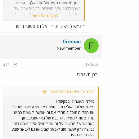
בתוך 10 שנים מעיר של 100 אלף תושבים
בערך ל200 אלף תושבים, רק לידיעתך, ועד
כמה שידוע לי זה קורה כשבונים והרבה.... אני
לחץ כדי להרחיב...
בספק רב מאוד אם במפות שלך מופיע רמות ב,
רמות ג ורמות ד שבונים בימים אלו ואני מבטיח
" ב"ש לבשה חג " - אל תתפשטי ב"ש
לך שנווה זאב עילית לא מופיעה במפות שלך
וה5000 יח"ד שמתחילות להבנות מזרחית לנחל
fireman
עשן ואני בטוח שכביש הטבעת (עוקף באר
F
שבע) גם הוא לא נמצא באטלס שלך וכמוהו גם
New member
המסילה ותחנת באר שבע מרכז ואני בטוח
שנווה מנחם ב גם לא נמצאת במפה שלך וגם
לא נאות לון החדשה וגם לא שכונת נחל בקע
#11
13/5/02
(לא המגורונים של לפני 15 שנה, אלא ממש
ובכן תשובות
שכונה) אז כן, השתנו המון דברים בבאר שבע
בחמש שנים האחרונות, רק לידיעתך
נכתב ע"י ניסים סרוסי האחד:
פיירמן תענה לי בבקשה !
פיירמן שלום ! אולי בתור תושב באר-שבע ואחד שמכיר
את המקום תוכל לומר לי אם זה אפשרי לעשות כביש
מהיר צמוד למסילת הרכבת של באר-שבע בתוך
באר-שבע ? תחשוב על זה אם למשל יסללו שמה כזה
כביש זה רק יעשה טוב ל-באר שבע ואז גם ל-באר שבע
יהיה כביש מהיר