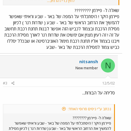
לחץ כדי להרחיב...
חלק נכבד.... יש מידע בנושא?
שאלה ל- פיירמן ????????
פיירמן היקר ! היסתכלתי על המפה של באר - שבע וראיתי שאפשר
להמשיך את הרחוב הראשי של באר - שבע ( שדרות רגר ) לכיוון
מסילת הרכבת ובצמוד לכביש הזה אפשר לבנות תחנת רכבת תחשוב
על זה ! זה רעיון מצוין אם ימשיכו את שדרות רגר לאורך מסילת הרכבת
וייבנו בצמוד אליו תחנת רכבת מימול האוניברסיטה או שבכלל יסללו
כביש צמוד למסילת הרכבת של באר -שבע
nitsansh
N
New member
#3
12/5/02
סליחה על הבורות...
נכתב ע"י ניסים סרוסי האחד:
שאלה ל- פיירמן ????????
פיירמן היקר ! היסתכלתי על המפה של באר - שבע וראיתי שאפשר
להמשיך את הרחוב הראשי של באר - שבע ( שדרות רגר ) לכיוון מסילת