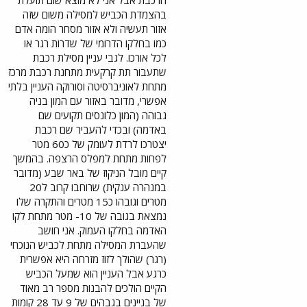
בהצמדת הכביש למסילה משום שזה
אזור תעשיה ולא אזור מסחר הומה אדם
כמו בחלקו הדרומי של שדרות רגר או
לכל אורכו. לגבי עניין מסילת רכבת
שתעבור תת קרקעית מתחנת רכבת מרכז
מתחת לאוניברסיטה וסורוקה העניין בלתי
אפשרי, מדובר באזור עם המון בניה
גבוהה (המון כלונסים תקועים שם
באדמה) ובכדי להעביר שם רכבת
יצטרכו לרדת לעומק של כ60 מטר
לפחות מתחת למפלס הרצפה. בהמשך
קיים מובל הניקוז של באר שבע (מדובר
במנהרה ענקית) שרוחבו קרוב ל20
מטרים וגובהו כ15 מטרים והתקרה שלו
נמצאת בגובה של 10- מטר מתחת לקו
האדמה בחלקו העמוק. אני חושב
שהעברת המסילה מתחת לכביש הנוכחי
(רגר) שהולך לזוז מזרחה היא אפשרית
כרגע אבל העניין הוא שמעל הכביש
הקיים הולכים להבנות מספר רב מאוד
של בניינים בגבהים של 9 עד 28 קומות