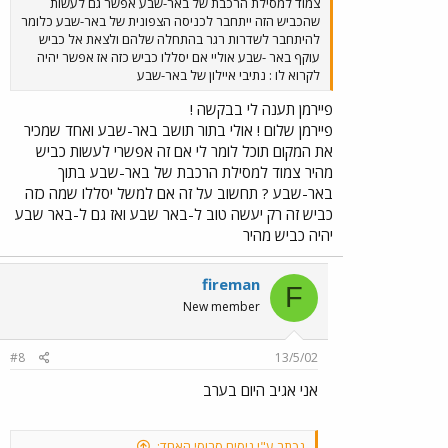
צמוד למסילת הרכבת של באר-שבע אפשר גם לעשות
שהכביש הזה ייתחבר לכניסה הצפונית של באר-שבע כלומר
להיתחבר לשדרות רגר בהתחלה שלהם ולצאת אל כביש
עוקף באר -שבע אוליי אם יסללו כביש כזה אז אפשר יהיה
לקרוא לו : נתיבי איילון של באר-שבע
פיירמן תענה לי בבקשה !
פיירמן שלום ! אולי בתור תושב באר-שבע ואחד שמכיר
את המקום תוכל לומר לי אם זה אפשרי לעשות כביש
מהיר צמוד למסילת הרכבת של באר-שבע בתוך
באר-שבע ? תחשוב על זה אם למשל יסללו שמה כזה
כביש זה רק יעשה טוב ל-באר שבע ואז גם ל-באר שבע
יהיה כביש מהיר
fireman
F
New member
#8
13/5/02
אני אגיב היום בערב
נכתב ע"י ניסים סרוסי האחד: