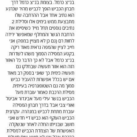
בנ"צ כרמל. בצומת בנ"צ כרמל דרך
חברון הכביש הופך לכביש מהיר שכרגע
הוא נתיב אחד אבל ההרחבה שלו
מתבצעת ממש בימים אלו וסלילת 2
נתיבים נוספים תחל מייד כשיסיימו את
הרחבת הגשר והמחלף שמאפשר ירידה
לחוות רם (גם כן לא מצויין במפה) אני
חייב לציין שהמפה נראית מאוד ריקה
בקטע המסילה הסמוך משהו לשדרות
בנ"צ כרמל אבל לא כך הדבר כל האזור
הזה הוא אזור תעשיה שבחלקו גם
תעשיה כימית כך שאני בספק רב מאוד
אם יש בכלל אפשרות להעביר כביש
סמוך מה גם השטופוגרפיה בעייתית.
מסילת הרכבת כאמור עוברת מעל
הכביש בגשר עילי מעל אביגדור אביטל
ואורי צבי אבל בדרך חברון המסילה
עוברת מתחת לכביש במנהרה. עקרונית
הכביש העוקף הוא כביש דיי חדש ואני
חושב שבנייתו החלה לאחר שנשקלה
האפשרות של הצמדת הכביש למסילת
הרכבת אבל אני לא מוצא שום תועלת