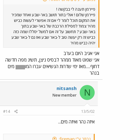
פיירמן תענה לי בבקשה !
פיירמן שלום ! אולי בתור תושב באר-שבע ואחד שמכיר
את המקום תוכל לומר לי אם זה אפשרי לעשות כביש
מהיר צמוד למסילת הרכבת של באר-שבע בתוך
באר-שבע ? תחשוב על זה אם למשל יסללו שמה כזה
כביש זה רק יעשה טוב ל-באר שבע ואז גם ל-באר שבע
יהיה כביש מהיר
אני אגיב היום בערב
אני שפוט מאוד ממהר לבסיס ניצן, תשיג מפה חדשה
דחוף.....מאז ימי שדרות הנשיאים עברו המוןןןןןןןןןן מים
בנהר
nitsansh
N
New member
#14
13/5/02
איזה נהר ואיזה מים...
נכתב ע"י fireman: