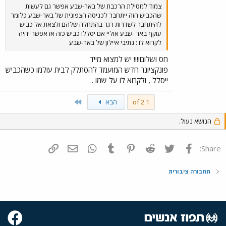
צמוד למסילת הרכבת של באר-שבע אפשר גם לעשות
שהכביש הזה ייתחבר לכניסה הצפונית של באר-שבע כלומר
להיתחבר לשדרות רגר בהתחלה שלהם ולצאת אל כביש
עוקף באר -שבע אוליי אם יסללו כביש כזה אז אפשר יהיה
לקרוא לו : נתיבי איילון של באר-שבע
חס ושלום!!!! יש למצוא מייד
פונקציונר חדש המועמד להסתלק לבית עולמו כשהכביש
ייסלל , ולקרוא לו על שמו .
Last
1 of 2
הבא
הנושא נעול.
פייסבוק
Twitter
Reddit
Pinterest
Tumblr
WhatsApp
דואר אלקטרוני
הוסף קישור
Share:
תחבורה ציבורית