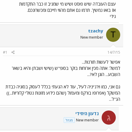
עצם העובדה שיש פוסט ושיש מי שמגיב זו כבר התקדמות
אז בואו נמשיך. תרמו גם אתם מהווי חייכם ומכשרונכם.
גידי
tzachy
T
New member
#1
14/7/15
אפשר לעשות תורנות...
למשל: אתה מכין ארוחות בוקר בסופ"ש (שישי ושבת) והיא בשאר
השבוע... הוגן לא?...
גם אני, כמו וירג'יניה לעיל, עוד לא הגעתי בכלל לעסוק בסוגיה כבדת
המשקל (אפרופו בורקס ומעמול (שהם כידוע מזונות נטולי קלוריות...))
הנ"ל...
גדעון היחידי
ג
New member
מנהל