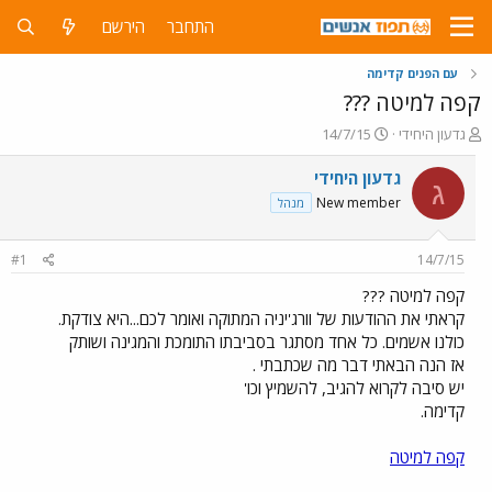
התחבר
הירשם
עם הפנים קדימה
קפה למיטה ???
פ
פ
גדעון היחידי
14/7/15
ו
ו
ת
ר
גדעון היחידי
ג
ח
ס
New member
מנהל
ה
ם
נ
ב
ו
ת
#1
14/7/15
ש
א
א
ר
קפה למיטה ???
י
קראתי את ההודעות של וורג'יניה המתוקה ואומר לכם...היא צודקת.
ך
כולנו אשמים. כל אחד מסתגר בסביבתו התומכת והמגינה ושותק
אז הנה הבאתי דבר מה שכתבתי .
יש סיבה לקרוא להגיב, להשמיץ וכו'
קדימה.
קפה למיטה