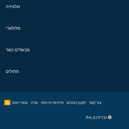
טלוויזיה
סלולארי
מבשלים כשר
חתולים
צור קשר
תקנון הפורום
מדיניות פרטיות
עזרה
עמוד ראשי
עברית (he_IL)