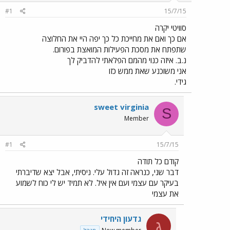
#1
15/7/15
סוויטי יקרה
אם כך ואם את מחייכת כל כך יפה היי את החלוצה
שתפתח את מסכת הפעילות המואצת בפורום.
נ.ב. איזה כנוי מהמם הפלאתי להדביק לך
אני משוכנע שאת ממש כזו
גידי.
sweet virginia
S
Member
#1
15/7/15
קודם כל תודה
דבר שני, כנראה זה גדול עלי. ניסיתי, אבל יצא שדיברתי
בעיקר עם עצמי ועם אין איל. לא תמיד יש לי כוח לשמוע
את עצמי
גדעון היחידי
ג