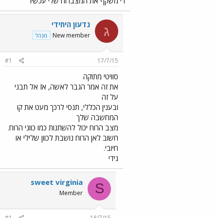
די משקף את המצברוח שלי עכשיו
גדעון היחידי
ג
New member
מנהל
#1
17/7/15
סוויטי מתוקה
את זה אמר הגבר לאשה, אז אל תבני
על זה
ובענין הכללי, תנסי לרכך מעט את קו
המחשבה שלך
מצב הרוח יכול להשתנות כמו כווני הרוח.
חשוב לאן הרוח נושבת לכוון שלילי או
חיובי.
גידי
sweet virginia
S
Member
#1
18/7/15