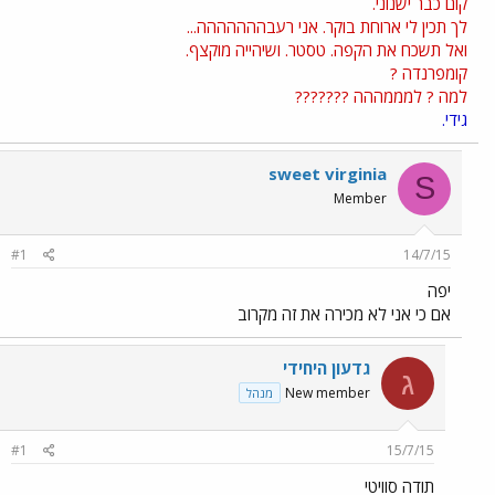
קום כבר ישנוני.
לך תכין לי ארוחת בוקר. אני רעבההההההה...
ואל תשכח את הקפה. טסטר. ושיהייה מוקצף.
קומפרנדה ?
למה ? למממההה ???????
גידי.
sweet virginia
S
Member
#1
14/7/15
יפה
אם כי אני לא מכירה את זה מקרוב
גדעון היחידי
ג
New member
מנהל
#1
15/7/15
תודה סוויטי