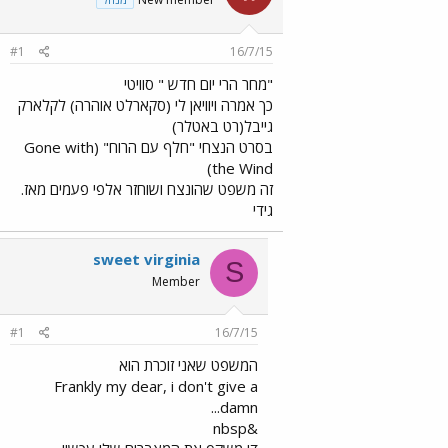
#1
16/7/15
"מחר הרי יום חדש " סוויטי
כך אמרה ויוויאן לי (סקארלט אוהרה) לקלארק
גייבל(רט באטלר)
בסרט הנצחי "חלף עם הרוח" (Gone with
the Wind)
זה משפט שהונצח ושוחזר אלפי פעמים מאז.
גידי
sweet virginia
S
Member
#1
16/7/15
המשפט שאני זוכרת הוא
Frankly my dear, i don't give a
damn...
&nbsp