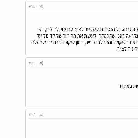
#15
הבקבוק לא גדול מדי למעט השוקולד שצריך לקישוט עוגה אחת? (חיים כהן ממליץ על 30 גרם אני המסתי 40 גרם). כל הנסיונות שעשיתי לציור עם שוקולד לבן, לא
ת נקרעה לפני שהספקתי לעשות את החור והשוקולד נזל על
ים את השוקולד והתחלתי לצייר, המון שוקולד ברח לי מלמעלה.
נוח לציור.
#20
ת במיקרו.
#10