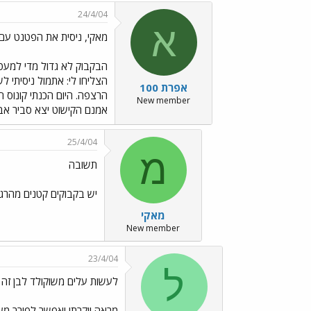
24/4/04
א
מאקי, ניסית את הפטנט עם 
הצליחו לי: אתמול ניסיתי 
אפרת 100
הרצפה. היום הכנתי קונוס ח
New member
אמנם הקישוט יצא סביר אב
25/4/04
מ
תשובה
יש בקבוקים קטנים מהרגי
מאקי
New member
23/4/04
ל
לעשות עלים משוקולד לבן זה נ
מראה יוקרתי ואפשר לפורר מעל