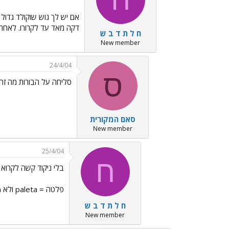
אם יש לך גוש שוקולד גדול
דקה מאד עד לקרורו. לאח
ח ל ת ד ב ש
New member
24/4/04
ס
סליחה על הבורות מה ז
סאם המקורית
New member
25/4/04
ח
בלי ניקוד קשה לקרוא לפעמים../f
פלטה = paleta ולא plata. בעלה של חלה
ח ל ת ד ב ש
New member