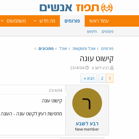
עמוד ראשי
פורומים
מה חדש
משתמשים
פוסטים
חיפוש
פורומים
אוכל ומשקאות
אוכל
מתכונים
קישוט עוגה
פ
פ
רבע לשבע
23/4/04
ו
ו
1
2
הבא
ת
ר
ח
ס
ה
ם
23/4/04
נ
ב
ר
קישוט עוגה
ו
ת
ש
א
א
ר
מחפשת רעיון לקשט עוגה - העוגה ה
י
רבע לשבע
ך
New member