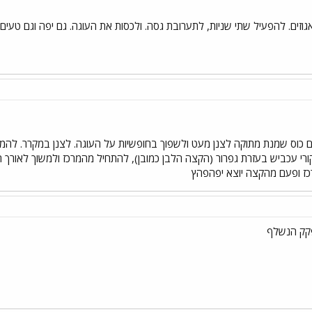
לד מריר עם כוס שמנת מתוקה לצנן מעט ולשפוך בחופשיות על העוגה. לצנן במקרר. ל
גולים , וליצור קורי עכביש בעזרת גפרור (הקצה הלבן כמובן), להתחיל מהמרכז ולמשוך 
ז ופעם מהקצה יוצא יפהפהץ
פקק הנשלף