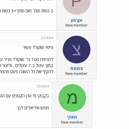
P
2 כפות סוכר חום סמיך+3 כפות אגוזים. להפעיל שתי שניות, לתערובת גסה. ולכסות את העוגה. גם יפה וגם טעים. ואפשר להכין מעלי נענע ודובדבן אחד או תות אחד פרח קטן.
pirge
New member
23/4/04
צ
ציפוי שוקולד עשיר
להרתיח 100 גר' שוקו
בתוך עיגול כ-7 עי
צוצונת
להקיף את כל העוגה פעם מהמרכ
New member
23/4/04
מ
בקבוקי מי עדן הקטנים עם ה
ממש אידיאלים לכך.
מאקי
New member