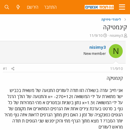
התחבר
הירשם
לימודי פיזיקה
קינמטיקה
פ
פ
11/9/10
nisimy3
ו
ו
ת
ר
nisimy3
N
ח
ס
New member
ה
ם
נ
ב
ו
ת
#1
11/9/10
ש
א
א
ר
קינמטיקה
י
ך
אני חייב עזרה בשאלה הזו תודה לעוזרים התנועה של משאית בכביש
ישר מתוארת על ידי המשוואה x= -270+12t והתנועה של הולך הרגל
על ידי המשוואה x=1.5t נתון בשניות ובמטרים א מהי המהירות של כל
גוף ב סרטט בערכת צירים אחת את הגרפים המתארים את מקומם של
הגופים כפונקציה של זמן ג האם ניתן מתוך הגרפים לראות איזה גוף מהיר
יותר הסבר? ד מצא מתוך הגרף מתי והיכן יפגשו שני הגופים ת תודה
מראש לעוזרים