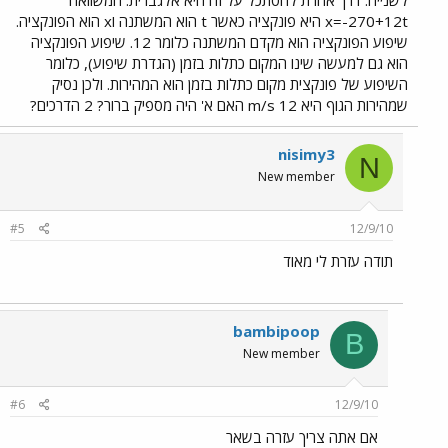
לשנייה. דרך אחרת להסתכל על זה היא אלגברית: המשוואה
x=-270+12t היא פונקציה כאשר t הוא המשתנה וx הוא הפונקציה.
שיפוע הפונקציה הוא מקדם המשתנה כלומר 12. שיפוע הפונקציה
הוא גם למעשה שינו המקום כתלות בזמן (הגדרת שיפוע), כלומר
השיפוע של פונקצית מקום כתלות בזמן הוא המהירות. ולכן נסיק
שמהירות הגוף היא 12 m/s האם א' היה מספיק ברור? 2 הדרכים?
nisimy3
N
New member
#5
12/9/10
תודה עזרת לי מאוד
bambipoop
B
New member
#6
12/9/10
אם אתה צריך עזרה בשאר