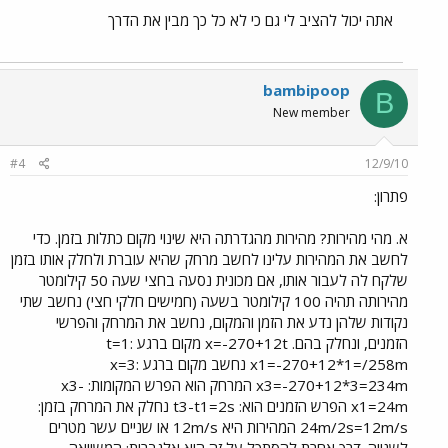
אתה יכול להציב לי גם כי לא כל כך מבין את הדרך
bambipoop
B
New member
#4
12/9/10
פתרון:
א. מהי מהירות? מהירות מהגדרתה היא שינוי מקום כתלות בזמן. כדי
לחשב את המהירות עלינו לחשב מרחק שהיא עוברת ולחלק אותו בזמן
שלקח לה לעבור אותו, אם מכונית נסעה בחצי שעה 50 קילומטר
מהירותה תהיה 100 קילומטר בשעה (חמישים חלקי חצי) נחשב שתי
נקודות שלהן נדע את הזמן והמקום, נחשב את המרחק והפרשי
הזמנים, ונחלק בהם. x=-270+12t מקום ברגע t=1:
x1=-270+12*1=/258m נחשב מקום ברגע x=3:
x3=-270+12*3=234m המרחק הוא הפרש המקומות: x3-
x1=24m הפרש הזמנים הוא: t3-t1=2s נחלק את המרחק בזמן:
24m/2s=12m/s המהירות היא 12m/s או שניים עשר מטרים