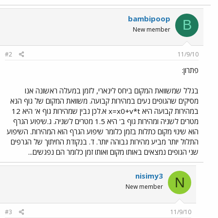
bambipoop
B
New member
#2
11/9/10
פתרון:
בגלל שמשוואת המקום ביחס לינארי, לזמן במעלה ראשונה אנו
מסיקים שהגופים נעים במהירות קבועה. משוואת המקום של גוף הנא
במהירות קבועה היא x=x0+v*t א.לכן נבין שמהירות גוף א' היא 12
מטרים לשניה ומהירות גוף ב' היא 1.5 מטרים לשניה. ג.שיפוע הגרף
הוא שינוי מקום כתלות בזמן כלומר שיפוע הגרף הוא המהירות. השיפוע
התלול יותר מביע מהירות גבוהה יותר. ד. בנקודת החיתוך של הגרפים
שני הגופים נמצאים באותו מקום ואותו זמן כלומר הם נפגשים...
nisimy3
N
New member
#3
11/9/10