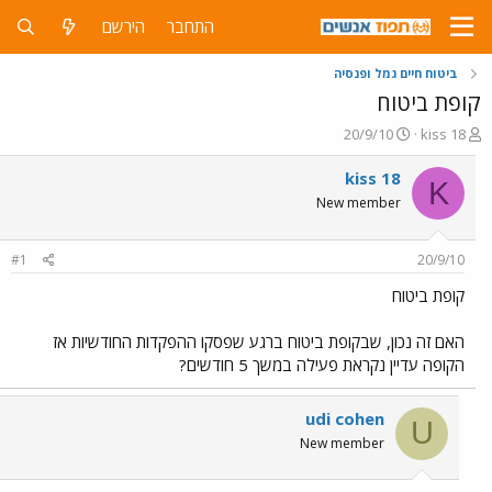
התחבר
הירשם
ביטוח חיים גמל ופנסיה
קופת ביטוח
פ
פ
20/9/10
kiss 18
ו
ו
ת
ר
kiss 18
K
ח
ס
New member
ה
ם
נ
ב
ו
ת
#1
20/9/10
ש
א
א
ר
קופת ביטוח
י
ך
האם זה נכון, שבקופת ביטוח ברגע שפסקו ההפקדות החודשיות אז
הקופה עדיין נקראת פעילה במשך 5 חודשים?
udi cohen
U
New member