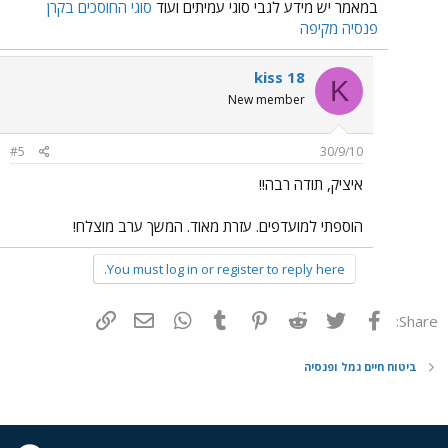
במאמר יש מידע לגבי סוגי עמיתים ועוד
סוגי החוסכים בקרן
פנסיה מקיפה
kiss 18
K
New member
#5
30/9/10
איציק, תודה רבה!!
הוספתי למועדפים. עזרת מאוד. המשך ערב מוצלח!
You must log in or register to reply here.
פייסבוק
Twitter
Reddit
Pinterest
Tumblr
WhatsApp
דואר אלקטרוני
הוסף קישור
Share:
ביטוח חיים גמל ופנסיה