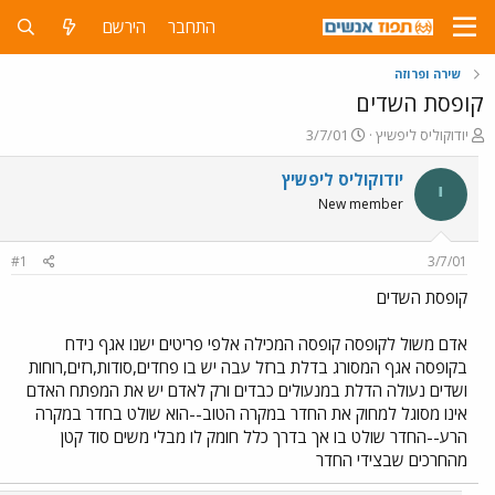
התחבר
הירשם
שירה ופרוזה
קופסת השדים
פ
פ
יודוקוליס ליפשיץ
3/7/01
ו
ו
ת
ר
יודוקוליס ליפשיץ
י
ח
ס
New member
ה
ם
נ
ב
ו
ת
#1
3/7/01
ש
א
א
ר
קופסת השדים
י
ך
אדם משול לקופסה קופסה המכילה אלפי פריטים ישנו אגף נידח
בקופסה אגף המסורג בדלת ברזל עבה יש בו פחדים,סודות,רזים,רוחות
ושדים נעולה הדלת במנעולים כבדים ורק לאדם יש את המפתח האדם
אינו מסוגל למחוק את החדר במקרה הטוב--הוא שולט בחדר במקרה
הרע--החדר שולט בו אך בדרך כלל חומק לו מבלי משים סוד קטן
מהחרכים שבצידי החדר