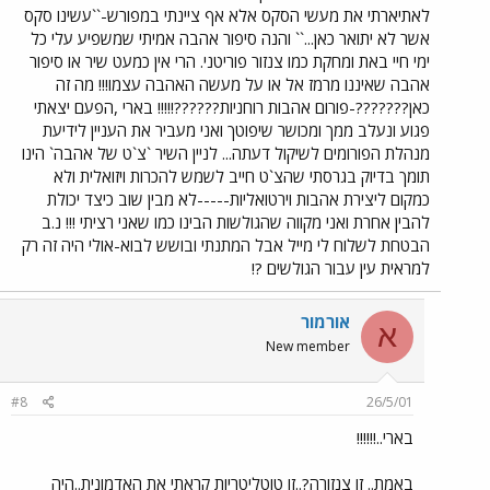
לאתיארתי את מעשי הסקס אלא אף ציינתי במפורש-``עשינו סקס
אשר לא יתואר כאן...`` והנה סיפור אהבה אמיתי שמשפיע עלי כל
ימי חיי באת ומחקת כמו צנזור פוריטני. הרי אין כמעט שיר או סיפור
אהבה שאיננו מרמז אל או על מעשה האהבה עצמו!!! מה זה
כאן???????-פורום אהבות רוחניות??????!!!!! בארי ,הפעם יצאתי
פגוע ונעלב ממך ומכושר שיפוטך ואני מעביר את העניין לידיעת
מנהלת הפורומים לשיקול דעתה... לניין השיר `צ`ט של אהבה` הינו
תומך בדיוק בגרסתי שהצ`ט חייב לשמש להכרות ויזואלית ולא
כמקום ליצירת אהבות וירטואליות-----לא מבין שוב כיצד יכולת
להבין אחרת ואני מקווה שהגולשות הבינו כמו שאני רציתי !!! נ.ב
הבטחת לשלוח לי מייל אבל המתנתי ובושש לבוא-אולי היה זה רק
למראית עין עבור הגולשים ?!
אורמור
א
New member
#8
26/5/01
בארי..!!!!!!
באמת.. זו צנזורה?..זו טוטליטריות קראתי את האדמונית..היה