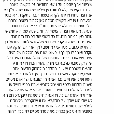
שירשור ארוך שנסוב על נושא ההודעה. אז ביקשתי בעבר
והינני מבקש שוב,לא לכתוב כאן מילים שיוצאות שורש זי``ן !!!!!
אני רוצה פחות או יותר לקרוא בשפה עברית תיקנית ולא בוטה
ומגעילה !!! אז לא ביקשתי מכולם כאן לכתוב בשפה גבוהה
ובלי טעויות כתיב ולא יודע מה,בסה``כ ללא מילים בוטות
שכאלו. אם את רוצה להמשיך לקרוא בשפה שכזו,לא תמצאי
אותה כאן בפורום הזה. זה כל השוני של הפורום הזה מכל
האחרים. מי שרוצה יקבל זאת ומי שלא זכאי לתת דעתו על כך
ולהחליט כטוב בעיניו. אני לא יושב לאף אחד על הרקה עם
אקדח ואומר לו כך וכך !!! פשוט ישנם את הכללים של תפוז
עצמו ויש את הכללים הנוספים של מנהל הפורום והאמיני לי
שזה רק לטובת כולם,אינני מוחק מהתלהבות או לא יודע
מה,אם חשבתם שיש בי התלהבות למחוק הודעות אתם
טועים,אני מקווה שאינכם חושבים כך. אך כל אדם זכאי לומר
דעתו ושוב אמרתי בעבר ואני אומר שוב,אם יש לאדם מסויים
טענות ותלונות כלפיי הוא יכול להביא אותם בפניי במייל או
לפנות להנהלת הפורומים בתפוז. וודאי שלא אכעס על אף
אחד ולא אתרגז על כך. אז אנא קחי לתשומת ליבך,הפורום הוא
לא שלי הוא שלך ושל כולם,לא את זו שמקבלת צילצולים
לפלא שבם מתלוננים על הודעה זו או אחרת מסיבה כזו וכזו.
בשביל זה אני כאן בכדי לעשות סדר מסויים לא בכדי להיות