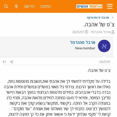
התחבר
הירשם
אהבה ורומנטיקה
צ`ט של אהבה.
פ
פ
ארבל מהכרמל
26/5/01
ו
ו
ת
ר
ארבל מהכרמל
א
ח
ס
New member
ה
ם
נ
ב
ו
ת
#1
26/5/01
ש
א
א
ר
צ`ט של אהבה.
י
ך
בלילה על מקלדתי לחשתי לך את אהבתי ואת,תשובות מהוססות נתת,
כאילו את ראשך הרכנת. צררתי גיל מאווי במשלים ונמשלים וחידת אהבה
כבדה בדברי אהבהבים. במילים מלטפות הבחנתי במסך הבאות היישר
מליבך המיוסר, ותיראי לי מעט כמחכה למילים מלאות אהבה, ותהיי כדג
במצולה הקרב אל החכה. ביקשתי ,תתקשרי,נשמע קולך ואת ביקשת
להמשיך לצ`וטט. כתבתי לך שיר מאולתר ואת אומרת ``עוד מוקדם``.
קראת לי `סקסי שכלתן` ידעת כי אשאר איתן. את כל כך חפצה לרצות,