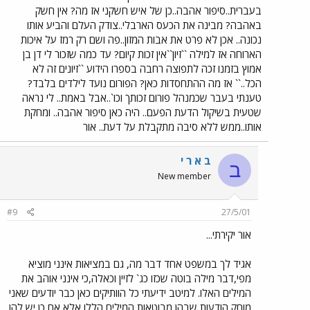
בעברית..סיפור אהבה..כן של איש חשקני אז מה? אין חשק
באהבה? מבינה את הכעס הארבלי..צודק העלם והביע אותו
נכונה.. אכן לא פרט את אבות המזון..פה ושם רק רמז על איכות
הארוחה אז למילה ``זיון``אין זכות קיום? עד כמה שזכור לי דן בן
אמוץ בזמנו זכה לתפוצה רחבה בספרו הידוע ``זיונים זה לא
הכל..`` אז מה ההתחסדות כאן? הפורום נועד לילדים בלבד?
טענתי בעבר שכמנהל פורום זכותך וכו`..אבל באמת.. לי נראה
שטעית בשיקול הדעת הפעם.. היה כאן סיפור אהבה.. ומחקת
אותו..ממש ללא סיבה מתקבלת על דעת.. אור
ב א ר י
ב
New member
#9
27/5/01
אור יקירתי...
אגיד לך במשפט אחד דבר מה, גם במציאות אינני מוציא
מפי,דבר מילה בוטה שכזו כג` לזיין וכאלה,כי אינני אוהב את
המילים האלו. למיטב ידיעתי כל הוותיקים כאן כבר יודעים שאני
מוחק הודעות שבהן מבוטאות המילים הללו,אלא אם כן יש להן