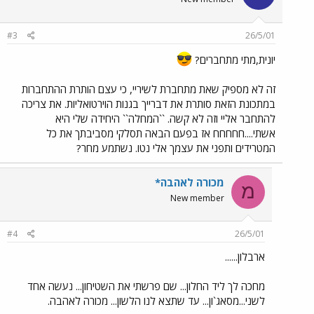
#3
26/5/01
יונית,מתי מתחברים?
זה לא מספיק שאת מתחברת לשיריי, כי עצם הותרת ההתחברות
במתכונת הזאת סותרת את דברייך בגנות הוירטואליות. את צריכה
להתחבר אליי וזה לא קשה. ``המחלה`` היחידה שלי היא
אשתי....חחחחח אז בפעם הבאה תסלקי מסביבתך את כל
המטרידים ותפני את עצמך אלי נטו. נשתמע מחר?
מכורה לאהבה*
מ
New member
#4
26/5/01
ארבלון......
מחכה לך ליד החלון... שם פרשתי את השטיחון... נעשה אחד
לשני...מסאג`ון... עד שתצא לנו הלשון... מכורה לאהבה.