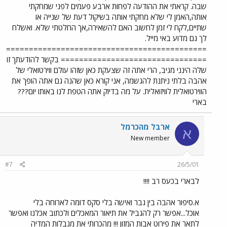
שבה. קראתי את ההודעה לפחות ארבע פעמים לפני שמחקתי
אותה,האמן לי שלא מחקתי אותה בשיקול דעת של שנייה או
שתיים,לקח לי זמן לחשוב האם להשאירה,אך החלטתי שלא. ואשלח
לך גם מדוע באי מייל.
============================================
================================ בקשר להודעתך זו
שלה הינני מגיב, הרי אתה זה שצעקת כאן שזהו עולם ווירטואלי של
אהבה בלתי ניתנת להגשמה, אני קורא כאן שהנה גם אתה הופך את
הווירטואלית לוויזואלית. על מה בדיוק אתה הטפת לנו באותו יום???
בארי
ארבל מהכרמל
א
New member
#7
26/5/01
לבארי בכעס רב !!!!
א.סיפור אהבה בין גבר ואישה בלי סקס דומה לארוחה בלי
אוכל...אפשר רק להגביל את תיאור המאכלים ולכתוב אכלנו ואפשר
לתאר את פירוט אבות המזון !!! מהכרותי את מגבלות המדיה