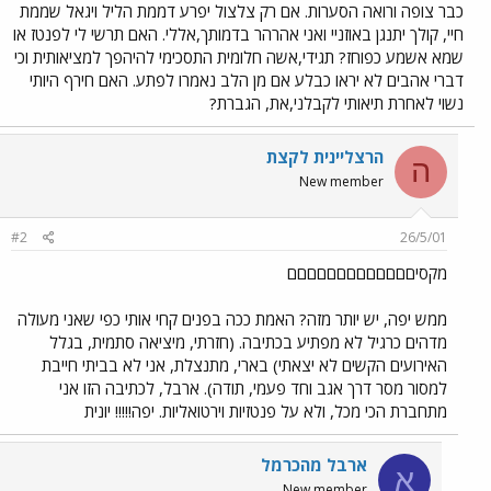
כבר צופה ורואה הסערות. אם רק צלצול יפרע דממת הליל ויגאל שממת
חיי, קולך יתנגן באוזניי ואני אהרהר בדמותך,אללי. האם תרשי לי לפנטז או
שמא אשמע כפוחז? תגידי,אשה חלומית התסכימי להיהפך למציאותית וכי
דברי אהבים לא יראו כבלע אם מן הלב נאמרו לפתע. האם חירף היותי
נשוי לאחרת תיאותי לקבלני,את, הגברת?
הרצליינית לקצת
ה
New member
#2
26/5/01
מקסיםםםםםםםםםםםםם
ממש יפה, יש יותר מזה? האמת ככה בפנים קחי אותי כפי שאני מעולה
מדהים כרגיל לא מפתיע בכתיבה. (חזרתי, מיציאה סתמית, בגלל
האירועים הקשים לא יצאתי) בארי, מתנצלת, אני לא בביתי חייבת
למסור מסר דרך אגב וחד פעמי, תודה). ארבל, לכתיבה הזו אני
מתחברת הכי מכל, ולא על פנטזיות וירטואליות. יפה!!!!! יונית
ארבל מהכרמל
א
New member