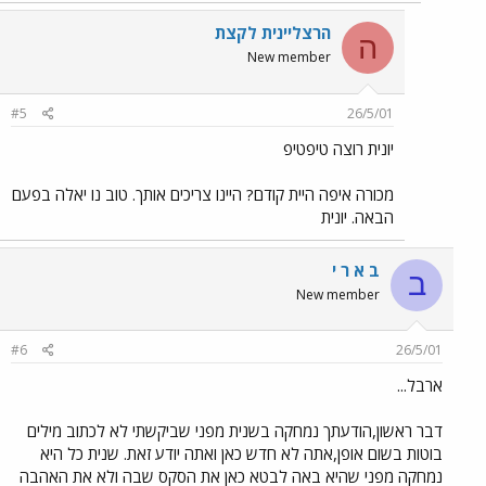
הרצליינית לקצת
ה
New member
#5
26/5/01
יונית רוצה טיפטיפ
מכורה איפה היית קודם? היינו צריכים אותך. טוב נו יאלה בפעם
הבאה. יונית
ב א ר י
ב
New member
#6
26/5/01
ארבל...
דבר ראשון,הודעתך נמחקה בשנית מפני שביקשתי לא לכתוב מילים
בוטות בשום אופן,אתה לא חדש כאן ואתה יודע זאת. שנית כל היא
נמחקה מפני שהיא באה לבטא כאן את הסקס שבה ולא את האהבה