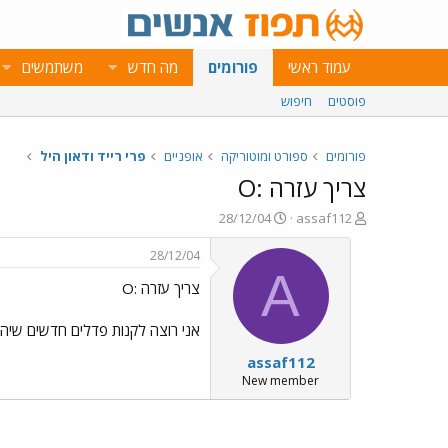
עמוד ראשי
פורומים
מה חדש
משתמשים
פוסטים
חיפוש
פורומים
ספורט ומוטוריקה
אופניים
פרי רייד ודאון היל
צריך עזרה :O
פ
פ
28/12/04
assaf112
ו
ו
ת
ר
28/12/04
ח
ס
A
צריך עזרה :O
ה
ם
נ
ב
ו
ת
אני רוצה לקנות פדלים חדשים שיהיו פלאים ויחז
ש
א
assaf112
א
ר
י
New member
ך