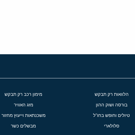
י
שור
הלוואות רק תבקש
מימון רכב רק תבקש
בורסה ושוק ההון
מזג האוויר
טיולים וחופש בחו"ל
משכנתאות וייעוץ מחזור
סלולארי
מבשלים כשר