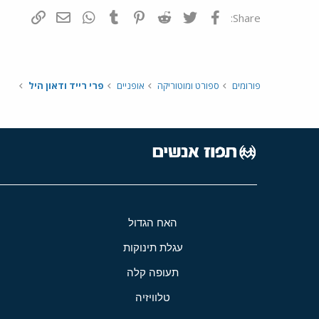
פייסבוק
Twitter
Reddit
Pinterest
Tumblr
WhatsApp
דואר אלקטרונ
הוסף קי
Share:
פורומים
ספורט ומוטוריקה
אופניים
פרי רייד ודאון היל
האח הגדול
עגלת תינוקות
תעופה קלה
טלוויזיה