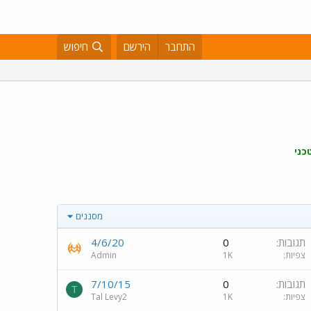
התחבר
הירשם
חיפוש
כני
מסננים
תגובות
0
4/6/20
צפיות
1K
Admin
תגובות
0
7/10/15
T
צפיות
1K
Tal Levy2