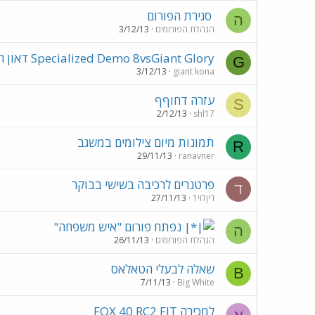
סגירת הפורום
ה
הנהלת הפורומים
3/12/13
Specialized Demo 8vsGiant Glory דאון היל טהור
G
3/12/13
giant kona
עזרה דחוףף
S
2/12/13
shl17
תמונות מיום צילומים במשגב
R
29/11/13
ranavner
פרטנרים לרכיבה בשישי בבוקר
ד
דיןלוי1
27/11/13
נפתח פורום "איש משפחה"
ה
הנהלת הפורומים
26/11/13
שאלה לבעלי הטאלאס
B
7/11/13
Big White
למכירה FOX 40 RC2 FIT