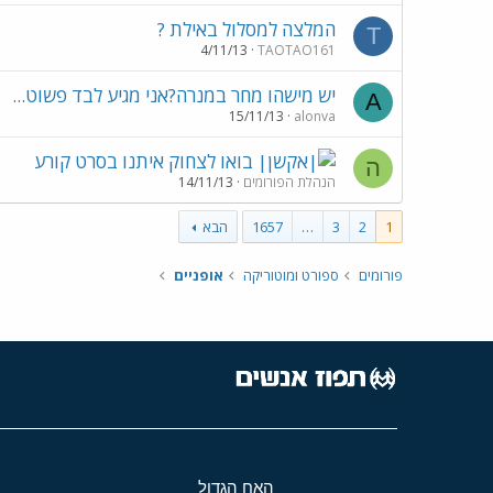
המלצה למסלול באילת ?
T
4/11/13
TAOTAO161
יש מישהו מחר במנרה?אני מגיע לבד פשוט...
A
15/11/13
alonva
בואו לצחוק איתנו בסרט קורע
ה
הנהלת הפורומים
14/11/13
1
2
3
…
1657
הבא
פורומים
ספורט ומוטוריקה
אופניים
האח הגדול