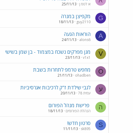
א
א לטמ ן
25/11/13
מקפיצן במנרה
G
18/11/13
guy2110
הוראות הגעה
A
24/11/13
alons6
מגן מפרקים נשכח במצמוד - בן שמן בשישי
V
23/11/13
v1x1
מחפש טרמפ לתחרות בשבת
O
21/11/13
ohadben
לגבי שילדת ז"ק לרכיבות אגרסיביות
ע
עמית 78
20/11/13
פרישת מנהל הפורום
ה
הנהלת הפורומים
18/11/13
סרטון חדש!
S
11/11/13
sk895