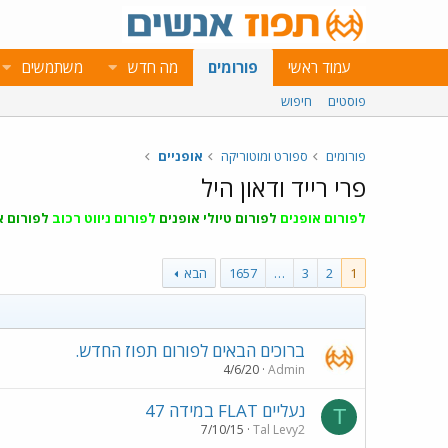
עמוד ראשי
פורומים
מה חדש
משתמשים
פוסטים
חיפוש
פורומים
ספורט ומוטוריקה
אופניים
פרי רייד ודאון היל
לפורום אופנים
לפורום טיולי אופנים
לפורום ניווט רכוב
לפורום א
1
2
3
…
1657
הבא
ברוכים הבאים לפורום תפוז החדש.
4/6/20
Admin
נעליים FLAT במידה 47
T
7/10/15
Tal Levy2