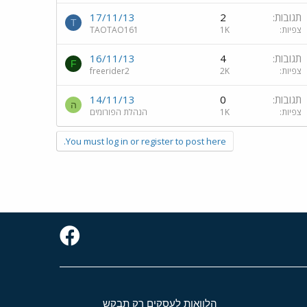
תגובות
2
17/11/13
T
צפיות
1K
TAOTAO161
תגובות
4
16/11/13
F
צפיות
2K
freerider2
תגובות
0
14/11/13
ה
צפיות
1K
הנהלת הפורומים
You must log in or register to post here.
הלוואות לעסקים רק תבקש