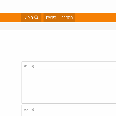
התחבר
הירשם
חיפוש
#1
#2