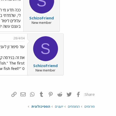
S
ככה תדע מי הם
לי, שלמדתי בפ
SchizoFriend
עלולים ליפול 
New member
בעצם עשה ?" 
28/4/04
S
עוד סיפור זן לעניי
sh." The first
SchizoFriend
 fish feel?" 0
New member
פייסבוק
Twitter
Reddit
Pinterest
Tumblr
WhatsApp
דואר אלקטרונ
הוסף קי
Share:
פורומים
המומחים
יועצים
הפסיכולוגית