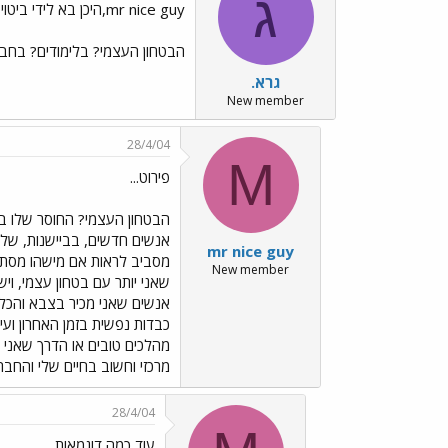
ג
mr nice guy,היכן בא לידי ביטוי חוסר
הבטחון העצמי? בלימודים? בחב
גרא.
New member
28/4/04
M
פירוט...
הבטחון העצמי? החוסר שלו בא 
אנשים חדשים, בביישנות, שלו
mr nice guy
מסביב לראות אם מישהו מסתכ
New member
שאני יותר עם בטחון עצמי, וי
אנשים שאני מכיר בצבא והכל, 
כבדות נפשית בזמן האחרון ועי
מהלכים טובים או הדרך שאני 
מרכזי וחשוב בחיים שלי והחבר
28/4/04
עוד כמה דוגמאות