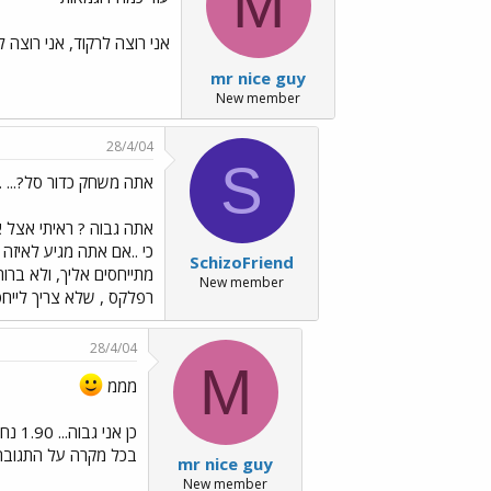
M
אני רוצה לרקוד, אני רוצה 
mr nice guy
New member
28/4/04
S
אתה משחק כדור סל?... ../ages/Emo13.gif
אתה גבוה ? ראיתי אצל א
כי ..אם אתה מגיע לאיזה
SchizoFriend
מתייחסים אליך, ולא בר
New member
רפלקס , שלא צריך לייחס
28/4/04
M
מממ
כן א
בכל מקרה על התגובה.
mr nice guy
New member