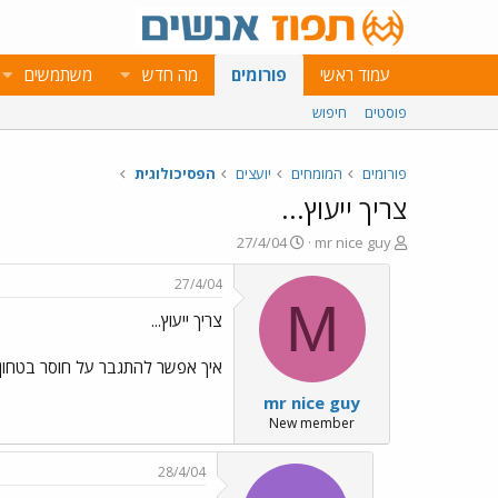
עמוד ראשי
פורומים
מה חדש
משתמשים
פוסטים
חיפוש
פורומים
המומחים
יועצים
הפסיכולוגית
צריך ייעוץ...
פ
פ
27/4/04
mr nice guy
ו
ו
ת
ר
27/4/04
ח
ס
M
צריך ייעוץ...
ה
ם
נ
ב
ו
ת
איך אפשר להתגבר על חוסר בטחון
ש
א
mr nice guy
א
ר
י
New member
ך
28/4/04