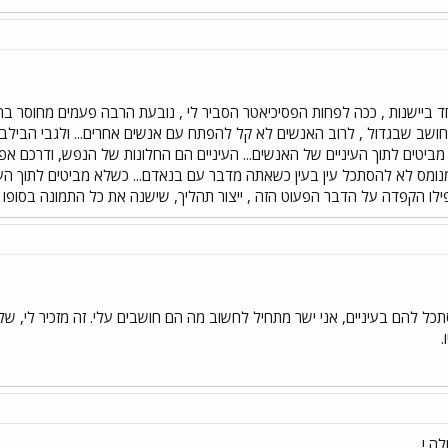
חד ביישנות , ככה לפחות הפסיכיאטר הסביר לי , נובעת הרבה פעמים מחוסר בה
 חושב שבגדול , לרוב האנשים לא קל להפתח עם אנשים אחרים... ולגבי הבילבו
יטים לתוך העיניים של האנשים... העיניים הם החלונות של הנפש, ודרכם א
מנומס לא להסתכל עין בעין כשאתה מדבר עם בנאדם... כשלא מביטים לתוך העי
פילו הקפדה על הדבר הפעוט הזה , ייצור תהליך, שישנה את כל התמונה בסופו ש
ל להם בעיניים, אני ישר מתחיל לחשוב מה הם חושבים עלי. זה מזכיר לי, ש
.
לה !