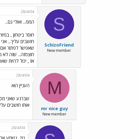
28/4/04
S
הממ... ואולי גם...
חוסר ביטחון , במיו
חושבים עליך... אני
SchizoFriend
שאפשר לפתור אם מב
New member
חוצמזה... שזה לא 
אז , יכול להיות שא
28/4/04
M
העניין הוא
שברגע שאני מסתכ
אותו חושבים עליו
mr nice guy
New member
28/4/04
נו?...נשמע אח