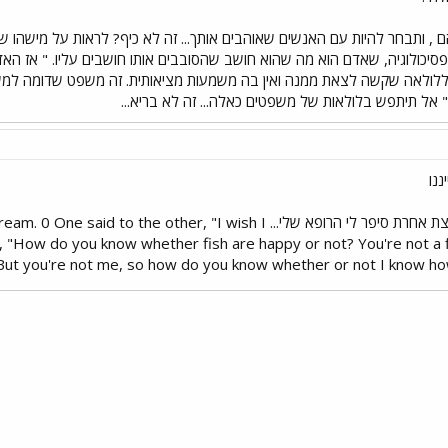
 , ותבחר להיות עם האנשים שאוהבים אותך... זה לא כיף? לראות על מישהו שהו
סיכולוגיה, שאדם הוא מה שהוא חושב שהסובבים אותו חושבים עליו. " אז האד
ללולאה שקשה לצאת ממנה ואין בה משמעות מציאותית. זה משפט שדומה למשפטי
אל תיתפש בלולאות של משפטים כאלה... זה לא בריא...
ננו
את זה בגירסה קצת אחרת סיפר לי הרופא שלי... ther, "I wish I
, "How do you know whether fish are happy or not? You're not a fi
"But you're not me, so how do you know whether or not I know how
י
שור