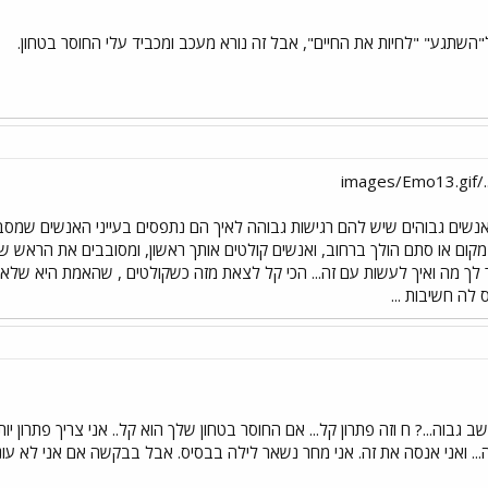
ל"השתגע" "לחיות את החיים", אבל זה נורא מעכב ומכביד עלי החוסר בטחון.
im
נשים גבוהים שיש להם רגישות גבוהה לאיך הם נתפסים בעייני האנשים שמסביבם.
 מקום או סתם הולך ברחוב, ואנשים קולטים אותך ראשון, ומסובבים את הראש
ור לך מה ואיך לעשות עם זה... הכי קל לצאת מזה כשקולטים , שהאמת היא 
 לה חשיבות ...
ני גבוה... 1.90 נחשב גבוה...? ח וזה פתרון קל... אם החוסר בטחון שלך הוא קל.. אני צריך
.. ואני אנסה את זה. אני מחר נשאר לילה בבסיס. אבל בבקשה אם אני לא עו