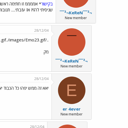
בקישור
* אממממ זו חתימה ראשונ
שניסיתי להזיז אז עזבתי..... תגובו
¯¯²¬KeReN¯¯²¬
New member
28/12/04
¯
../images/Emo182.gif../images/Emo23.gifמישהו?
מק
¯¯²¬KeReN¯¯²¬
New member
28/12/04
E
יאא זה ממש יפה! כל הכבוד י
er 4ever
New member
28/12/04