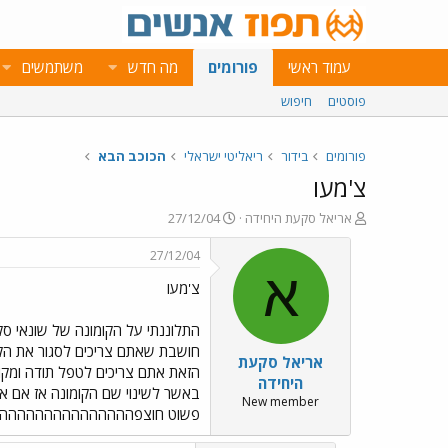
עמוד ראשי
פורומים
מה חדש
משתמשים
פוסטים
חיפוש
פורומים
בידור
ריאליטי ישראלי
הכוכב הבא
צ'מעו
פ
פ
אריאל סקעת היחידה
27/12/04
ו
ו
ת
ר
27/12/04
ח
ס
א
צ'מעו
ה
ם
נ
ב
ו
ת
התלוננתי על הקומונה של שונאי סקע
ש
א
חושבת שאתם צריכים לסגור את הקומ
אריאל סקעת
א
ר
הזאת אתם צריכים לטפל תודה ומקו
י
היחידה
באשר לשינוי שם הקומונה אז אם אמרנו
ך
New member
פשוט חוצפההההההההההההההה