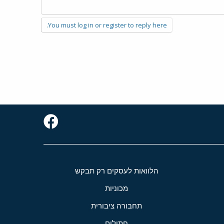
You must log in or register to reply here.
הלוואות לעסקים רק תבקש
מכוניות
תחבורה ציבורית
חתולים