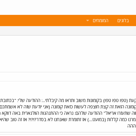
בלוגים
המומחים
ת (טפו טפו טפו) בקומונות משוב ותראו מה קיבלתי...: ההודעה שלי: "בכתובת
ונה הזאת זה קצת חוצפה לעשות כזאת קומונה (אני יודעת שזה לא אשמתכם) וג
וה שתעזרו אריאל" ההודעה שלהם: נראה כי ההתנהגות הוולגארית באה דווקא
 כמה קללות (במועט....) אז זתומרת שאנחנו לא בסדר?!?!? אז זה טוב שהיא פתחה ק
ההה