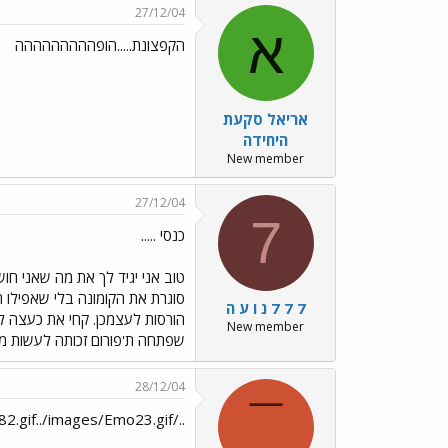
27/12/04
א
הקפצונת.....הופההההההההה
אריאל סקעת
היחידה
New member
27/12/04
7
כנסי .....
טוב אני יגיד לך את מה שאני חוש
סוגרת את הקומונה בלי שאפילו ת
7 7 7 נ ו ע ה
הורסות לעצמכן. קחי את כעצה לח
New member
שפתחה ת'פורום זכותה לעשות מה
28/12/04
¯
../images/Emo182.gif../images/Emo23.gifחתימה חדשה עם אנימציה בקי