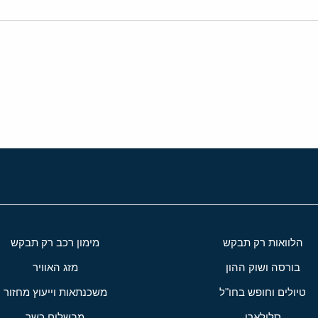
י
שור
הלוואות רק תבקש
מימון רכב רק תבקש
בורסה ושוק ההון
מזג האוויר
טיולים וחופש בחו"ל
משכנתאות וייעוץ מחזור
סלולארי
מבשלים כשר