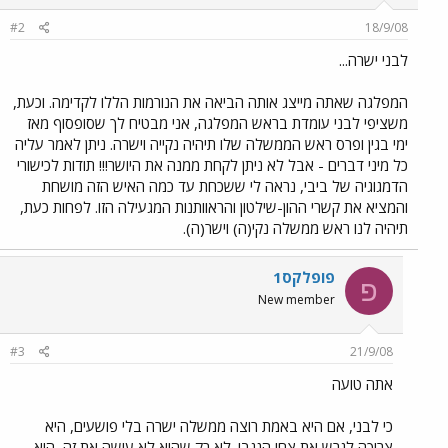
#2
18/9/08
לבני ישרה...
המפלגה שאתה מייצג אותה הביאה את הנורמות הללו לקדימה. וכעת,
משציפי לבני עומדת בראש המפלגה, אני מבטיח לך שסופסוף מאז
ימי בגין ופרס ראש הממשלה שלו תיהיה נקייה וישרה. ניתן לאמר עליה
כל מיני דברים - אבל לא ניתן לקחת ממנה את היושר!!! תודות לכישורי
הדמגוגיה של ביבי, נראה לי ששכחת עד כמה האיש הזה מושחת
והמציא את קשרי ההון-שילטון והראוותנות המגעילה הזו. לפחות כעת,
תיהיה לנו ראש ממשלה נקי(ה) וישר(ה).
פופלקס1
פ
New member
#3
21/9/08
אתה טועה
כי לבני, אם היא באמת רוצה ממשלה ישרה בלי פושעים, היא
צריכה לגרש את צחי הנגבי. לא רק שהיא לא עושה את זה, היא