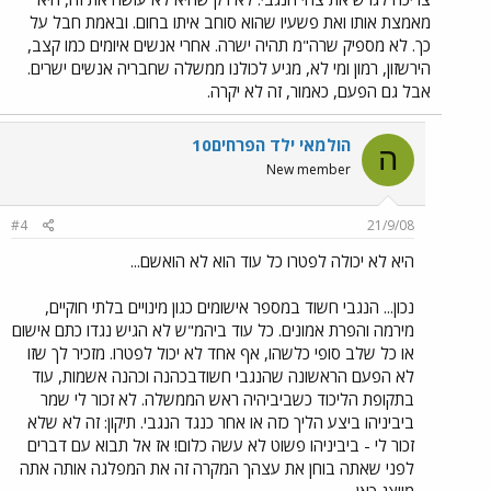
מאמצת אותו ואת פשעיו שהוא סוחב איתו בחום. ובאמת חבל על
כך. לא מספיק שרה"מ תהיה ישרה. אחרי אנשים איומים כמו קצב,
הירשזון, רמון ומי לא, מגיע לכולנו ממשלה שחבריה אנשים ישרים.
אבל גם הפעם, כאמור, זה לא יקרה.
הולמאי ילד הפרחים10
ה
New member
#4
21/9/08
היא לא יכולה לפטרו כל עוד הוא לא הואשם...
נכון... הנגבי חשוד במספר אישומים כגון מינויים בלתי חוקיים,
מירמה והפרת אמונים. כל עוד ביהמ"ש לא הגיש נגדו כתם אישום
או כל שלב סופי כלשהו, אף אחד לא יכול לפטרו. מזכיר לך שזו
לא הפעם הראשונה שהנגבי חשודבכהנה וכהנה אשמות, עוד
בתקופת הליכוד כשביביהיה ראש הממשלה. לא זכור לי שמר
ביביניהו ביצע הליך כזה או אחר כנגד הנגבי. תיקון: זה לא שלא
זכור לי - ביביניהו פשוט לא עשה כלום! אז אל תבוא עם דברים
לפני שאתה בוחן את עצהך המקרה זה את המפלגה אותה אתה