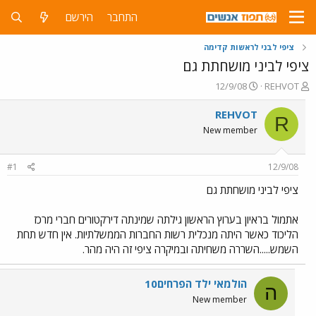
התחבר
הירשם
ציפי לבני לראשות קדימה
ציפי לביני מושחתת גם
פ
פ
12/9/08
REHVOT
ו
ו
ת
ר
REHVOT
R
ח
ס
New member
ה
ם
נ
ב
ו
ת
#1
12/9/08
ש
א
א
ר
ציפי לביני מושחתת גם
י
ך
אתמול בראיון בערוץ הראשון גילתה שמינתה דירקטורים חברי מרכז
הליכוד כאשר היתה מנכלית רשות החברות הממשלתיות. אין חדש תחת
השמש.....השררה משחיתה ובמיקרה ציפי זה היה מהר.
הולמאי ילד הפרחים10
ה
New member