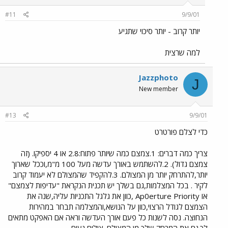
#11
9/9/01
יותר קרוב - יותר סיכוי שתגיע
למה שרצית
Jazzphoto
J
New member
#13
9/9/01
כדי לצלם פורטרט
צריך כמה דברים: 1.צמצם כמה שיותר פתוח:2.8 או 4 יספיקו. (זה
צמצם גדול). 2.להשתמש באורך עדשה מעל 100 מ"מ,וככל שארוך
יותר,להתרחק יותר מן המצולם. 3.להקפיד שהמצולם לא יעמוד קרוב
לקיר . בכל המצלמות,גם בשלך יש תכנית הנקראת "עדיפות לצמצם"
או Ap0erture Priority ,כוון את גלגל התכניות עליה,שנה את
הצמצם לגודל הרצוי,כוון על הנושא,והמצלמה תבחר במהירות
הנחוצה. נסה לשנות כל פעם אורך העדשה וראה אם האפקט מתאים
לך.גם את המרחק שלך מן המצולם. צילום נעים.