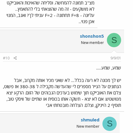
מצ"ב תמונה להמחשה. וסליחה שהאיכות והאובייקט
לא מושקעים - זה מה שהוצאתי בלי להתאמץ...
עליונה - F=8 תחתונה - F=2 עניתי לך? ואגב, המנוי
אכן פנוי...
shonshon5
S
New member
#10
9/9/01
שמע, שמע......
יש לך מכונה לא רעה בכלל.... לא שאני מכיר אותה מקרוב, אבל
הנתונים על הנייר מספרים לי שהעדשה מקבילה ל 380-38 אז פשוט,
צלם את האובייקט תוך שימוש בערכים הגבוהים של הזום. הרקע יצא
מטושטש. אם לא יצא - תשקה אותו בכוסית או שתיים של וויסקי טוב,
תוסיף 2 הייניקן, וצלם. הצלחה מובטחת! אבי
shmuled
S
New member