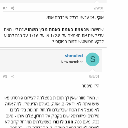
#7
9/9/01
אוקי . אז עכשיו בכלל איבדתם אותי.
שמישהו ש
באמת באמת באמת מבין משהו
יענה לי : האם
עלי לשים את הצמצם על 1/2.8 או על 1/16 על מנת להגיע
לרקע מטושטש ודמות בפוקוס ?
shmuled
S
New member
#8
9/9/01
הלו מיסטר
1. מאוד מוזר שאין לך תוכנית במצלמה לצילום פורטרט (או
שיש ואתה לא יודע?) 2. אתה, בעולם הדיגיטלי, למה אתה
לא מנצל את הכוח שבלצלם ולמחוק תמונות בלי לבזבז
פילמים ופיתוחים? שים בקבוק על החלון, צלם אותו - פעם
ככה, פעם ככה.
חזוב לזכור!
כשמצלמים ממרחק קרוב לא
לשכוח לעבור למצב מאקרו. 3. מהבדיקה הזו - המספר