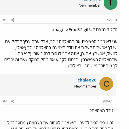
T
New member
#2
9/9/01
גודל הצמצם ? ../images/Emo35.gif
אני לא מכיר ספציפית את המצלמה שלך, אבל אתה צריך לבדוק אם
יש לך אפשרות לשנות את גודל הצמצם במצלמה שלך (אצלי,
למשל, אפשר). אם-כן, אתה צריך לנסות לסגור אותו (לפי מה
שהמצלמה מאפשרת), ולנסות לקבוע את רוחק המוקד. (את זה יסבירו
לך טוב יותר מי שמבין בצילום).
chalex20
C
New member
#4
9/9/01
גודל הצמצם?
זה טיפה הפוך לדעתי
הוא צריך לפתוח את הצמצמ ( מספר גדול
על הסקאלה פירושו צמצם קטן, כי "16" למעשה הוא יחס 1/16