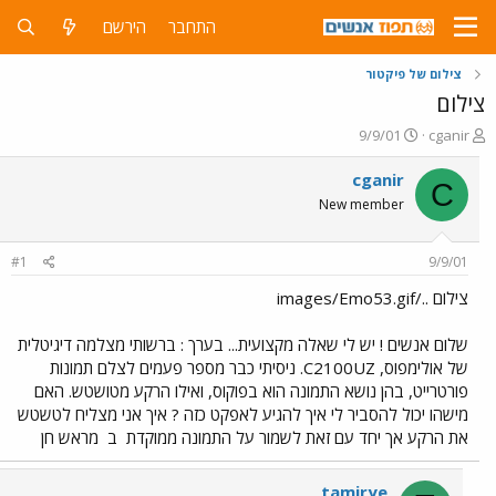
התחבר
הירשם
צילום של פיקטור
צילום
פ
פ
9/9/01
cganir
ו
ו
ת
ר
cganir
C
ח
ס
New member
ה
ם
נ
ב
ו
ת
#1
9/9/01
ש
א
א
ר
צילום ../images/Emo53.gif
י
ך
שלום אנשים ! יש לי שאלה מקצועית... בערך : ברשותי מצלמה דיגיטלית
של אולימפוס, C2100UZ. ניסיתי כבר מספר פעמים לצלם תמונות
פורטרייט, בהן נושא התמונה הוא בפוקוס, ואילו הרקע מטושטש. האם
מישהו יכול להסביר לי איך להגיע לאפקט כזה ? איך אני מצליח לטשטש
את הרקע אך יחד עם זאת לשמור על התמונה ממוקדת
ב
מראש חן
tamirye