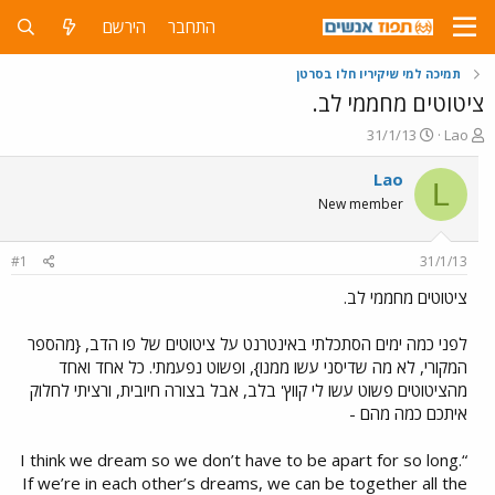
התחבר
הירשם
תמיכה למי שיקיריו חלו בסרטן
ציטוטים מחממי לב.
פ
פ
31/1/13
Lao
ו
ו
ת
ר
Lao
L
ח
ס
New member
ה
ם
נ
ב
ו
ת
#1
31/1/13
ש
א
א
ר
ציטוטים מחממי לב.
י
ך
לפני כמה ימים הסתכלתי באינטרנט על ציטוטים של פו הדב, {מהספר
המקורי, לא מה שדיסני עשו ממנו}, ופשוט נפעמתי. כל אחד ואחד
מהציטוטים פשוט עשו לי קווץ' בלב, אבל בצורה חיובית, ורציתי לחלוק
איתכם כמה מהם -
“I think we dream so we don’t have to be apart for so long.
If we’re in each other’s dreams, we can be together all the