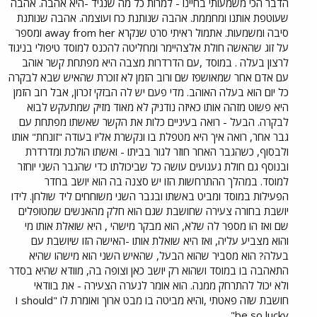
הדבר הכי משמעותי בחיינו - למרות כל מה שנגיד -היא אהבה. אהבה
שעוטפת אותנו ומחממת. אהבה שנותנת כח ועוצמה. אהבה שנותנת
סיבה ומשמעות. אתמול ראיתי סרט שנקרא away from her ומספר
על זוג שהאשה חולת אלצהיימר ומחליטה להכנס למוסד טיפולי בניגוד
לרצון בעלה . במוסד ,עם הדרדרות מצבה היא מפתחת קשר אוהב
עם אדם אחר שמאושפז שם ורוב הזמן לא זוכרת שהאיש שבא לבקרה
כל יום הוא בעלה האוהב. מדי פעם יש לה הבזקי זכרון, אבל רוב הזמן
היא פשוט מזהה אותו כאיזה נודניק לא מאוד מזיק שמתעקש לבוא
לבקרה. הבעל - רואה בעיניים כלות את הקשר שאשתו מפתחת עם
גבר אחר, רואה איך היא מטפלת בו ונקשרת אליו בעודה "זונחת" אותו
ולבסוף, כשהגבר האחר חוזר לגור בביתו - ואשתו הולכת ומדרדרת
ובנוסף גם חולת געגועים עושה כל שביכולתו כדי שהגבר השני יוחזר
למוסד. במהלך ההתרחשות הזו יש סצנה בה הוא יושב בחדר
הפעילות במוסד ומביט באשתו ובגבר השני משוחחים ליד שולחן. לידו
יושבת בחורה צעירה שחושבת שגם הוא חלק מהאנשים שמטופלים
שם ואז הו מספר לה שלא, הוא מבקר מישהי , היא שואלת אותו מי
והוא מצביע עליה, ואז היא שואלת אותו -האישה הזו שיושבת עם
בעלה? הוא מסביר שהוא הבעל, שהאיש השני הוא מישהו שהיא
התאהבה בו במוסד ושהוא רק יושב כאן וצופה בה, מוודא שהיא בסדר
ולא יכול להתרחק ממנה. הוא אומר לנערה הצעירה - את בוודאי
חושבת שזה פאטתי ,והיא מביטה בו מבט ארוך ואומרת לו "I should
be so lucky"