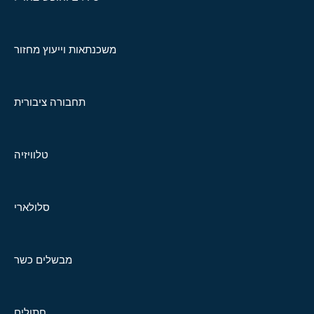
משכנתאות וייעוץ מחזור
תחבורה ציבורית
טלוויזיה
סלולארי
מבשלים כשר
חתולים