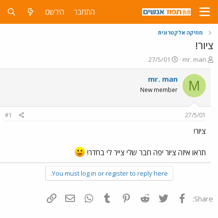
התחבר
הירשם
מוזיקה אלקטרונית
ציור!
פ
פ
27/5/01
mr. man
ו
ו
ת
ר
mr. man
M
ח
ס
New member
ה
ם
נ
ב
ו
ת
#1
27/5/01
ש
א
א
ר
ציור!
י
ך
תראו איזה ציור יפה חבר שלי צייר לי בחדר!
You must log in or register to reply here.
פייסבוק
Twitter
Reddit
Pinterest
Tumblr
WhatsApp
דואר אלקטרוני
הוסף קישור
Share: