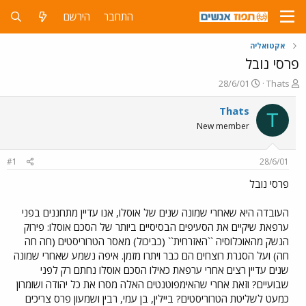
התחבר
הירשם
אקטואליה
פרסי נובל
פ
פ
28/6/01
Thats
ו
ו
ת
ר
Thats
T
ח
ס
New member
ה
ם
נ
ב
ו
ת
#1
28/6/01
ש
א
א
ר
פרסי נובל
י
ך
העובדה היא שאחרי שמונה שנים של אוסלו, אנו עדיין מתחננים בפני
ערפאת שיקיים את הסעיפים הבסיסיים ביותר של הסכם אוסלו: פירוק
הנשק מהאוכלוסיה ``האזרחית`` (כביכול) מאסר הטרוריסטים (חה חה
חה) ועל הסגרת רוצחים הם כבר ויתרו מזמן. איפה נשמע שאחרי שמונה
שנים עדיין רצים אחרי ערפאת כאילו הסכם אוסלו נחתם רק לפני
שבועיים? וזאת אחרי שהאימפוטנטים האלה מסרו את כל יהודה ושומרון
כמעט לשליטת הטרוריסטים? ביילין, בן עמי, רבין ושמעון פרס צריכים