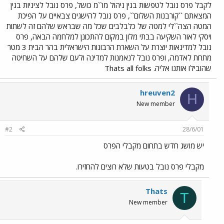
לקבל פרס נובל לטפשות בגין ניהול מו``מ כושל, פרס נובל לציניות בגין
המצאתם ``קורבנות השלום``, פרס נובל להישגים צבאיים על הפיכת
המטה הצה``לי למטה של כלבלבים שכל מה שבראש שלהם זה לשתות
ויסקי לאור השקיעה בבתי מלון במקום להתכונן למלחמה הבאה, פרס
נובל למדינאות יוצרת על השארת הרבונות הישראלית בהר הבית 3 מטר
מתחת לאדמה, ופרס נובל לנאמנות למדינה ולעם שלהם על השחיטה
שהובילו אותנו אליה. Thats all folks
hreuven2
H
New member
#2
28/6/01
יש מושג חדש בתחום מקבלי הפרס
מקבלי פרס נובל בטעות שלא רוצים להחזירו.
Thats
T
New member