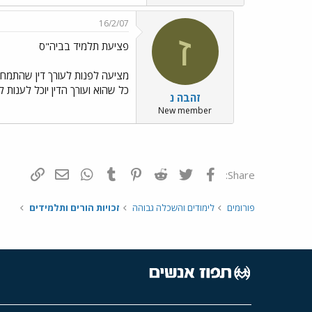
16/2/07
ז
פציעת תלמיד בביה"ס
מציעה לפנות לעורך דין שהתמחותו
כל שהוא ועורך הדין יוכל לענות 
זהבה נ
New member
פייסבוק
Twitter
Reddit
Pinterest
Tumblr
WhatsApp
דואר אלקטרונ
הוסף קי
Share:
פורומים
לימודים והשכלה גבוהה
זכויות הורים ותלמידים