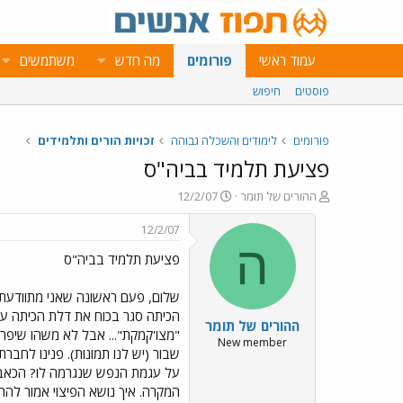
עמוד ראשי
פורומים
מה חדש
משתמשים
פוסטים
חיפוש
פורומים
לימודים והשכלה גבוהה
זכויות הורים ותלמידים
פציעת תלמיד בביה"ס
פ
פ
ההורים של תומר
12/2/07
ו
ו
ת
ר
12/2/07
ח
ס
ה
פציעת תלמיד בביה"ס
ה
ם
נ
ב
ו
ת
שלום, פעם ראשונה שאני מתוודעת ל
ש
א
הכיתה סגר בכוח את דלת הכיתה על
ההורים של תומר
א
ר
"מצו'קמקת"... אבל לא משהו שיפרי
י
New member
שבור (יש לנו תמונות). פנינו לחבר
ך
על עגמת הנפש שנגרמה לו? הכאבים 
המקרה. איך נושא הפיצוי אמור להת