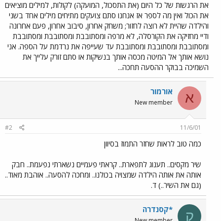
את הרגשות של כל היום (את התסכול, המועקה) לקולות, למילים מוציאים
את הכול ואין מה לספר אז אנחנו סתם צועקים מתיחים מילים אחד בשני
והילדה שהיית לא רוצה לחזור; משחק אחרון, סיבוב אחרון, פעם אחרונה
ודיי מחזיקה את הקורסלה, לא מרפה ומסתובבת ומסתובבת ומסתובבת
ומסתובבת ומסתובבת ומסתובבת עד שעייפה את נרדמת על הספה. אני
נושא אותך אל המיטה מכסה אותך בנשיקות או סתם זורק עלייך את
השמיכה בבוקר ההסעה תחכה...
אורמור
א
New member
#2
11/6/01
כמה טוב לראות שחזר התמוז בסיוון
שיר מקסים.. תענוג לתפארת.. קראתי פעמיים נשארתי נפעמת.. חבק
אותה את אותה הילדה שמצויה בכולנו.. ומחכה להסעה.. אוהבת מאוד..
(גם את השיר..) ד.
*קסנדרה
ק
New member