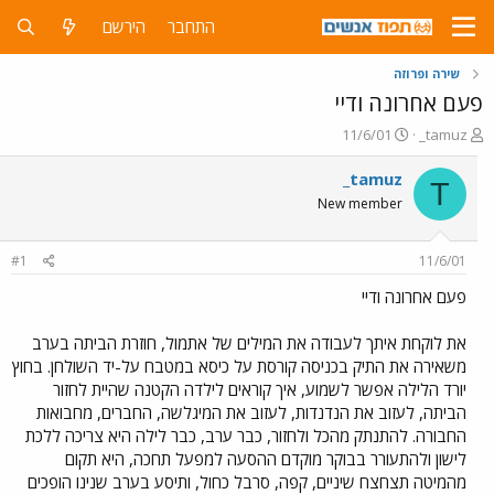
התחבר
הירשם
שירה ופרוזה
פעם אחרונה ודיי
פ
פ
11/6/01
_tamuz
ו
ו
ת
ר
_tamuz
T
ח
ס
New member
ה
ם
נ
ב
ו
ת
#1
11/6/01
ש
א
א
ר
פעם אחרונה ודיי
י
ך
את לוקחת איתך לעבודה את המילים של אתמול, חוזרת הביתה בערב
משאירה את התיק בכניסה קורסת על כיסא במטבח על-יד השולחן. בחוץ
יורד הלילה אפשר לשמוע, איך קוראים לילדה הקטנה שהיית לחזור
הביתה, לעזוב את הנדנדות, לעזוב את המיגלשה, החברים, מחבואות
החבורה. להתנתק מהכל ולחזור, כבר ערב, כבר לילה היא צריכה ללכת
לישון ולהתעורר בבוקר מוקדם ההסעה למפעל תחכה, היא תקום
מהמיטה תצחצח שיניים, קפה, סרבל כחול, ותיסע בערב שנינו הופכים