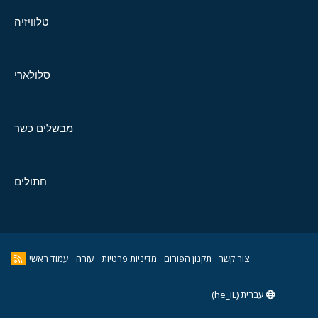
טלוויזיה
סלולארי
מבשלים כשר
חתולים
צור קשר
תקנון הפורום
מדיניות פרטיות
עזרה
עמוד ראשי
עברית (he_IL)