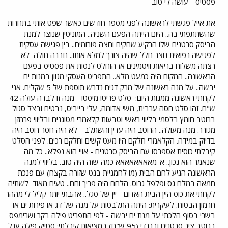
פסטיס - עושה לי טוב
את אייל פגשתי לראשונה לפני מספר חודשים כאשר שפט אותי בתחרות
שהשתתפתי בה.. היום הייתה הפעם השניה.. המוניטין שנוצר למנת
הביסק סרטנים שלו הרקיע שחקים וחצה פורומים.. בין פגישה עסקית
לפגישה רפואית נוצר חלל שהיה צורך למלא אותו.. חברה חולה
לא
רצתה משלוח בריאות וויטמינים אז הוחלט לנסות את פסטיס בפעם
הראשונה.. המקום היה כמעט מלא.. התפריט העסקי מגוון במנות ים
יבשה.. על מנה ראשונה של מרק דגים נדרש תוספת של 5 שקלים. אני
לקחתי ראשונה ממנות היום:
סלט פריטו מיסטו - מנה זו לבדה עולה 42
ש"ח. זהו סלט חסה ערבית, משי אדומה, עלי בייביס, נבטים ובצל סגול
ברוטב חומץ בלסמי בליווי ראשי וטבעות קלאמרי מטוגנים ובליווי פרמזן
מגורר. מנה מעולה.. הרוטב היה עדין והשתלב - לא היה חסר רוטב היה
בדיוק במידה. הקלאמרי חלקם היו מעט קשים וחלקם רכים. לפני הסלט
קיבלתי כוסית אספרסו עם הביסק סרטנים - אויי הוא נפלא.. כל מה
שנאמר הוא נכון.. א-מאאאאאאאא כמה שזה היה טוב. בליווי למנה
הראשונה הגיע לחם הבית (מו לחמניית בגט שזורה בקצח) עם פנכת
חמאה במלח גס ופלפל גרוס. הלחם היה פריך וחם.. טעים מאוד
לשתיה
לקחתי את כוס היין הבית האדום - יין של סגל.. אהבתי יותר קליל לי מההר
חרמון הבטוח. לעיקרית: היתה התלבטות על מנה של דג או פירות ים או
בשרי בסוף הלכתי על מנת ים יבשה - לפי התפריט פילה בקר ושרימפס
ברוטב ציר סרטנים וברנדי (95 ש"ח) במציאות קיבלתי: סטייק פילה עגל