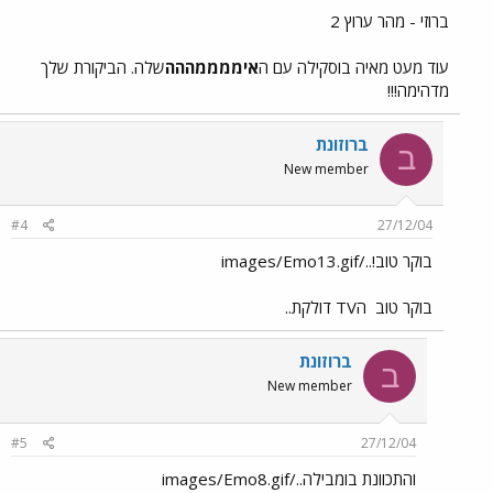
ברוזי - מהר ערוץ 2
עוד מעט מאיה בוסקילה עם ה
איממממההה
שלה. הביקורת שלך
מדהימה!!!
ברוזונת
ב
New member
#4
27/12/04
בוקר טוב!../images/Emo13.gif
בוקר טוב
הTV דולקת..
ברוזונת
ב
New member
#5
27/12/04
והתכוונת בומבילה../images/Emo8.gif