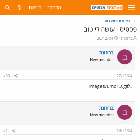
התחבר
הירשם
ביקורת מסעדות
פסטיס - עושה לי טוב
פ
פ
ברוזונת
26/12/04
ו
ו
ת
ר
ברוזונת
ב
ח
ס
New member
ה
ם
נ
ב
ו
ת
#33
27/12/04
ש
א
א
ר
../images/Emo13.gif
י
ך
ברוזונת
ב
New member
#1
26/12/04