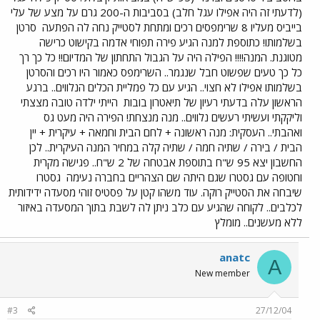
(לדעתי זה היה אפילו עגל חלב) בסביבות ה-200 גרם על מצע של עלי
בייביס מעליו 8 שרימפסים רכים ומתחת לסטייק נחה לה הפתעה
סרטן
בשלמותו! כתוספת למנה הגיע פירה תפוחי אדמה בקישוט כרישה
מטוגנת. המנה!!!! הפילה היה על הגבול התחתון של המדיום!! כל כך רך
כל כך טעים שפשוט חבל שנגמר.. השרימפס כאמור היו רכים והסרטן
בשלמותו אפילו לא חצוי.. הגיע עם כל פמליית הכלים הנלווים.. ברגע
הראשון עלה בדעתי רעיון של תיאטרון בובות
הייתי ילדה טובה מצצתי
וליקקתי ועשיתי רעשים נלווים.. מנה מנצחת! הפירה היה מעט גס
ואהבתי.. העסקית: מנה ראשונה + לחם הבית וחמאה + עיקרית + יין
הבית / בירה / שתיה חמה / שתיה קלה במחיר המנה העיקרית.. לכן
החשבון יצא 95 ש"ח בתוספת אבטחה של 2 ש"ח.. פגישה מקרית
וחטופה עם גסטרו שגם היתה שם הצהריים בחברה נעימה
גסטרו
שיבחה את הסטייק רוקה. עוד משהו קטן על פסטיס זוהי מסעדה ידידותית
לכלבים.. לקוחה שהגיע עם כלב ניתן לה לשבת בתוך המסעדה באיזור
ללא מעשנים.. מומלץ
anatc
A
New member
#3
27/12/04