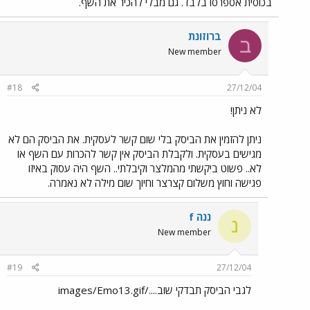
בכוסית אספרסו בלבד. גם מבלי להכיר את השף.
ברוזונת
ב
New member
#18
27/12/04
לא ניתן!
ניתן להזמין את הביסק בלי שום קשר לעסקית. את הביסק הם לא
מגישים בעסקית. ולקבלת הביסק אין קשר להכרות עם השף או
לא.. פשוט ביקשתי מהמלצר וקיבלתי.. השף היה עסוק באיזו
פגישה וחוץ משלום קצרצר וחיוך שום מילה לא נאמרה.
ננה f
נ
New member
#19
27/12/04
לגבי הביסק תבדקי שוב..../images/Emo13.gif