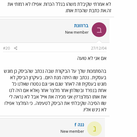
לא אמרתי שקיבלת משהו בגלל הכרות. אפילו לא רמזתי את
זה.את כתבת שהכרת אותו.
ברוזונת
ב
New member
#20
27/12/04
אם אני לא טועה
בהסתמכות שלך על הביקורת שבה נכתב שהביסק כן מוגש
בעסקית.. נכתב שזו היתה מנת היום.. בעיקרון הביסק לא
מוגש בעסקית וזה לאחר שגם אני וגם גסטרו שאלנו כל
אחת בנפרד ובשולחן אחר מלצר אחר (אלא אם היה לנו
את אותו המלצר?!) אני מכירה את אייל אבל לא נראה לי
שזו הסיבה שקיבלתי את הביסק לטעימה.. כי המלצר אפילו
לא ניגש אליו.
ננה f
נ
New member