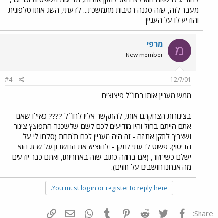
מעבר לזה, שזה סכנה רטיבות מתמשכת... לדעתי, השג אותו טלפונית
והודיע לו על העניין!
מרפי
מ
New member
#4
12/7/01
ממש מעניין אותו בחו``ל פיצוצים
בצינורות הצחקתם אותי, להתקשר אליו לחו``ל ???? כאילו שאם
אתם הייתם בחול והיו מודיעים לכם לשם שלשכנה התפוצץ צינור
ושצריך לתקן את זה - זה היה מעניין לכם ת`תחת (סלחו לי על
הביטוי). פשוט לדעתי לתקן - ולהוציא את החשבון על שמו. הוא
ישלם כשיחזור, (אם בחוזה כתוב שזה באחריותו, ואתם כבר יודעים
מה אנחנו חושבים על חוזים).
You must log in or register to reply here.
פייסבוק
Twitter
Reddit
Pinterest
Tumblr
WhatsApp
דואר אלקטרוני
הוסף קישור
Share: