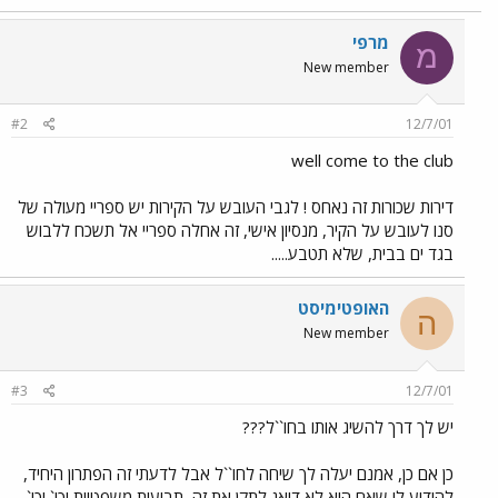
מרפי
מ
New member
#2
12/7/01
well come to the club
דירות שכורות זה נאחס ! לגבי העובש על הקירות יש ספריי מעולה של
סנו לעובש על הקיר, מנסיון אישי, זה אחלה ספריי אל תשכח ללבוש
בגד ים בבית, שלא תטבע.....
האופטימיסט
ה
New member
#3
12/7/01
יש לך דרך להשיג אותו בחו``ל???
כן אם כן, אמנם יעלה לך שיחה לחו``ל אבל לדעתי זה הפתרון היחיד,
להודיע לו שאם הוא לא דואג לתקן את זה, תביעות משפטיות וכו` וכו`,