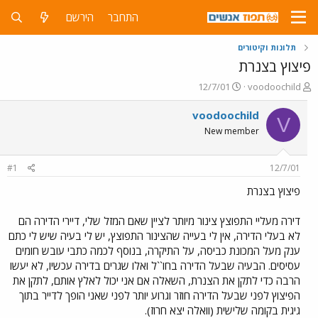
התחבר
הירשם
תלונות וקיטורים
פיצוץ בצנרת
פ
פ
12/7/01
voodoochild
ו
ו
ת
ר
voodoochild
V
ח
ס
New member
ה
ם
נ
ב
ו
ת
#1
12/7/01
ש
א
א
ר
פיצוץ בצנרת
י
ך
דירה מעליי התפוצץ צינור מיותר לציין שאם המזל שלי, דיירי הדירה הם
לא בעלי הדירה, אין לי בעייה שהצינור התפוצץ, יש לי בעיה שיש לי כתם
ענק מעל המכונת כביסה, על התיקרה, בנוסף לכמה כתבי עובש חומים
עסיסים. הבעיה שבעל הדירה בחו``ל ואלו שגרים בדירה עכשיו, לא יעשו
הרבה כדי לתקן את הצנרת, השאלה אם אני יכול לאלץ אותם, לתקן את
הפיצוץ לפני שבעל הדירה חוזר וגרוע יותר לפני שאני הופך לדייר בתוך
גיגית בקומה שלישית (וואלה יצא חרוז).