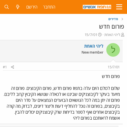
התחבר
הירשם
סדירים
פורום חדש
פ
פ
ליהי האחת
15/7/01
ו
ו
ת
ר
ליהי האחת
ל
ח
ס
New member
ה
ם
נ
ב
ו
ת
#1
15/7/01
ש
א
א
ר
פורום חדש
י
ך
שלום לכולם היום עלה בתפוז פורום חדש, פורום הקיבוצים. פורום זה
מיועד בעיקר לקיבוצניקים שביננו או לכאלה שנושא הקיבוץ קרוב לליבם.
פורום זה יתן במה לכל הנושאים הבוערים הנמצאים על סדר היום
בקיבוצים, בפורום זה נוכל להחליף דעות וליצור דיונים, לבדוק מה קורה
בקיבוצים אחרים ואף לספר בדיחות שרק קיבוצניקים יכולים להבין.
אשמח לראותכם בפורום ליהי