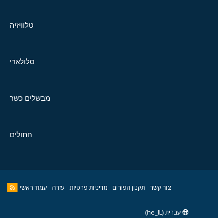
טלוויזיה
סלולארי
מבשלים כשר
חתולים
צור קשר
תקנון הפורום
מדיניות פרטיות
עזרה
עמוד ראשי
עברית (he_IL)