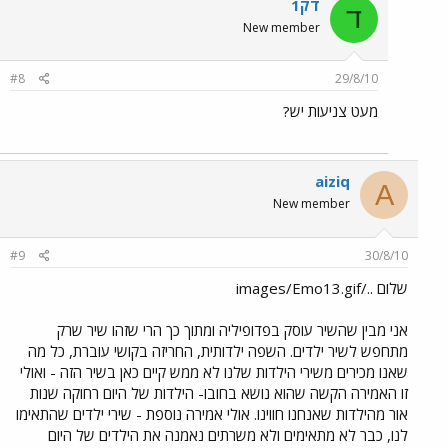
דק1
ד
New member
#8
29/8/10
מעט צניעות יש?
aiziq
A
New member
#9
30/8/10
שלום ../images/Emo13.gif
אני מבין שהשיר עוסק בפדופיליה ומתוך כך הרי שזהו שיר שרק
מתחפש לשיר ילדים. השפה ילדותית, החריזה בקושי עוברת, כל מה
שאנו מכירים משירי הילדות שלנו לא ממש קיים כאן בשיר הזה - ואולי
זו האמירה הקשה שהוא נושא בחובו- הילדות של היום רחוקה שנות
אור מהילדות שאנחנו חווינו. אולי אמירה נוספת - שירי ילדים שהתאימו
לנו, כבר לא מתאימים ולא משרתים נאמנה את הילדים של היום