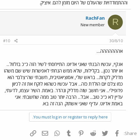
וההתמודדויות שהעולם של היום מזמן להם. איציק.
RachFan
R
New member
#10
30/8/10
אההההההה....
או.קיי, עכשיו הבנתי שאני אדיוט. התייחסתי לשיר הזה כ"כ בזלזול...
או יותר נכון... בקלילות, שלא ממש הנחתי לאפשרות שיש שם משהו
מדליק לקרות... בראש שלי, אסוציאטיבית, חשבתי שה"צלם" הוא
כמו צלם יום הולדת כזה... אבל עכשיו כשהוא לוקח את זה לכיוון
פדופילי... אני חושב שזה מדליק ונהדר. באמת. השיר עצמו, לדעתי,
עדיין לא כ"כ טוב... אבל... הרבה יותר טוב ממה שחשבתי. אני
באמת אדיוט. עדיף שאני אשתוק. הנה זה בא.
You must log in or register to reply here.
פייסבוק
Twitter
Reddit
Pinterest
Tumblr
WhatsApp
דואר אלקטרוני
הוסף קישור
Share: