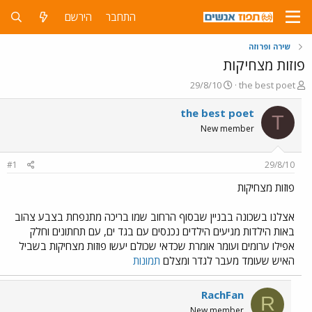
התחבר
הירשם
שירה ופרוזה
פוזות מצחיקות
פ
פ
29/8/10
the best poet
ו
ו
ת
ר
the best poet
T
ח
ס
New member
ה
ם
נ
ב
ו
ת
#1
29/8/10
ש
א
א
ר
פוזות מצחיקות
י
ך
אצלנו בשכונה בבניין שבסוף הרחוב שמו בריכה מתנפחת בצבע צהוב
באות הילדות מגיעים הילדים נכנסים עם בגד ים, עם תחתונים וחלק
אפילו ערומים ועומר אומרת שכדאי שכולם יעשו פוזות מצחיקות בשביל
האיש שעומד מעבר לגדר ומצלם
תמונות
RachFan
R
New member