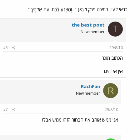
כדאי לעיין במיכה פרק ו' (8) "...וְהַצְנֵעַ לֶכֶת, עִם-אֱלֹהֶיךָ."
the best poet
T
New member
#5
29/8/10
הכתוב מוכר
אין אלוהים
RachFan
R
New member
#7
29/8/10
אני ממש אוהב את הבחור הזה! ממש אבל!