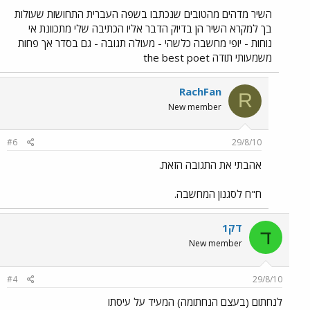
השיר מדהים מהטובים שנכתבו בשפה העברית התחושות שעולות
בך למקרא השיר הן בדיוק הדבר אליו הכתיבה שלי מתכוונת אי
נוחות - יופי מחשבה כלשהי - מעולה תגובה - גם בסדר אך פחות
משמעותי תודה the best poet
RachFan
R
New member
#6
29/8/10
אהבתי את התגובה הזאת.
ח"ח לסגנון המחשבה.
דק1
ד
New member
#4
29/8/10
לנחתום (בעצם הנחתומה) המעיד על עיסתו