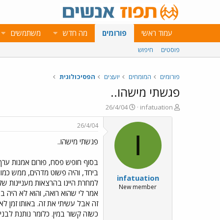
עמוד ראשי
פורומים
מה חדש
משתמשים
פוסטים
חיפוש
פורומים
המומחים
יועצים
הפסיכולוגית
פגשתי מישהו..
פ
פ
26/4/04
infatuation
ו
ו
ת
ר
26/4/04
ח
ס
I
פגשתי מישהו..
ה
ם
נ
ב
ו
ת
ש
א
infatuation
א
ר
למחרת היינו בהרצאות מעניינות של 
י
New member
אמר לי שהוא רואה, והוא לא היה בטו
ך
זה אבל עשיתי את זה. באותו זמן ל
כשזה קשור במין. כלומר נותנת לבני