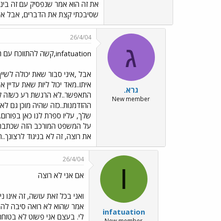
את זה הוא אמר שנפסיק עם זה בינת
שסיבכתי קצת את הדברים, אבל או
26/4/04
ג
infatuation,קשה להתווכח עם רגשות,
אבל ,איני סבור שאת יכולה לשי
איתו..מאד יכול ליות שאת עדיין א
גרא.
התאפשר..לא הרגשת רע כשזה קר
New member
ההזדמנות..כזה שהיה מוכן גם לא
שלך, עליו ספרת לנו כאן בפורו
על המשפט המורכב הזה שכתבת, יכ
את רוצה, זה לא בניגוד לרצונך..
26/4/04
I
אם אני לא רוצה
ואני בכל זאת עושה, זה אינו 
אמר שהוא לא רואה סיבה להפס
infatuation
לי. בעצם אני פשוט לא בטוחה
New member