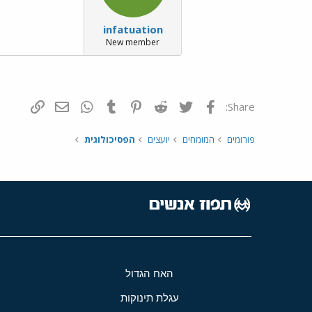
infatuation
New member
פייסבוק
Twitter
Reddit
Pinterest
Tumblr
WhatsApp
דואר אלקטרונ
הוסף קי
Share:
פורומים
המומחים
יועצים
הפסיכולוגית
האח הגדול
עגלת תינוקות