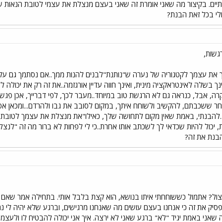
יים. בקיצור מה שאני אומרת זה שאני בעצם מנצלת את עצמי לטובת הנאות של א
לי בכל זאת הבנת?
יך את עצמך לקטגוריה של נערה ש"נותנת"לבנים להנות ממך..אם נסתמך גם ע
ינך בשלה לאינטראקציה מינית, ואינך חווה עדיין אורגזמה..את זה רק את יכולה 
ה, אבל, כנראה גם לא הרגשת טוב במיוחד..מעבר לכך, לפי דברייך, אכן פג
חר ששכבתם, להקשיב ולשוחח איתך, במקום לסובב את גבו ולהרדם...ומכאן אפש
ם..להבנתי, באמת שאין מקום לתחושה שלך, כאילו"את מנצלת את עצמך לטובת 
ול להיות שכדאי לך לשכתב אותו אחרת..כי לי לפחות לא ברור מה זה "לנצל את 
הבנת את זה?
ניצול? אתמול כששוחחתי איתו בנושא, הוא קצת בלבל אותי. בתחילה אמר שאם 
יק את זה כי אנחנו בעצם עושים מה שאנחנו מרגישים, וברגע שלא יהיה לי 
 שאני באמת יגיד "לא" ברגע שאני לא ירצה. איך אני יכולה להבטיח לו ולעצמ