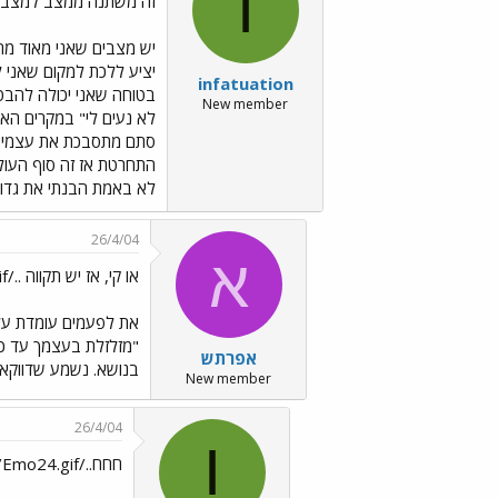
I
זה משתנה ממצב למצב, 
יש מצבים שאני מאוד מתע
יציע ללכת למקום שאני ל
infatuation
בטוחה שאני יכולה להבטי
New member
לא נעים לי" במקרים האל
סתם מתסבכת את עצמי בכל
התחרטת אז זה סוף העולם
לא באמת הבנתי את גדול
26/4/04
א
או קי, אז יש תקווה ../images/Emo13.gif
את לפעמים עומדת על 
"מזלזלת בעצמך עד כד
אפרתש
בנושא. נשמע שדווקא
New member
26/4/04
I
חחח../images/Emo24.gif