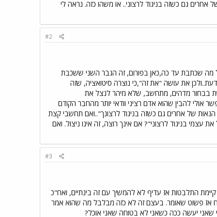
חרים גם כשזה בניגוד לרצוני.. או משהו כזה. נראה לי
#2
ל מה שכתבת עד כה,כאן בפורום, זה הגבר השני ששכבת
לדעת..ולכן את עושה "את זה",כי נוצרה סיטואציה, שזה
שת בבחור מדהים, מתחשב, שלא מיהר לנצל את
ר אולי להבין שהוא אדם רציני וודאי יותר מהחבר הקודם
הנאות של אחרים גם כשזה בניגוד לרצונך"..ואם תחשבי קצת
עצמי בניגוד לרצוני"? אם אינך רוצה, זה אינו ניצול. ואם
#3
קיימת התלבטות אז עדיף לא להמשיך עם זה בינתיים, ואח"כ
נח אז פשוט שאומר. בעצם זה לא כזה מבלבל מה שהוא אמר
י שאני יעשה ככה כשאני לא בטוחה שאני אוכל?