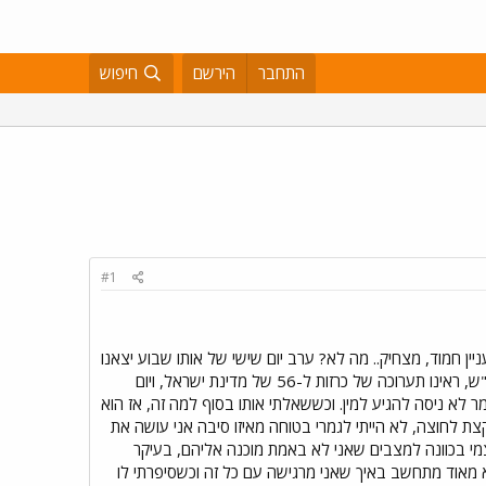
התחבר
הירשם
חיפוש
#1
זיאון ת"א. שם פגשתי אותו, בחור מדהים, בן 24, כישרוני בטירוף, מעניין חמוד, מצחיק.. מה לא? ערב יום שישי של אותו שבוע יצאנו
ביחד, והיה פשוט מדהים, ממש כמו בסרט, ושנינו הרגשנו את זה. אחרי שבוע שלם שלא התראינו נסעתי אליו לסופ"ש, ראינו תערוכה של כרזות ל-56 של מדינת ישראל, ויום
ר לא ניסה להגיע למין. וכששאלתי אותו בסוף למה זה, אז הוא
 קצת לחוצה, לא הייתי לגמרי בטוחה מאיזו סיבה אני עושה את
צמי בכוונה למצבים שאני לא באמת מוכנה אליהם, בעיקר
וא מאוד מתחשב באיך שאני מרגישה עם כל זה וכשסיפרתי לו