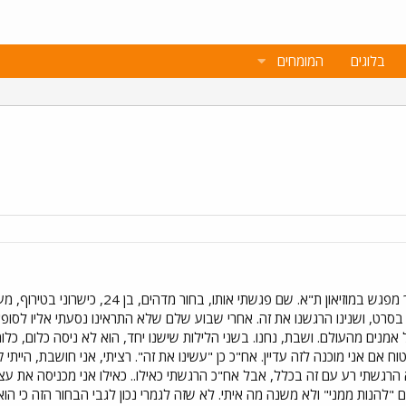
בלוגים
המומחים
בסוף חופש פסח, פורום אמנות ערך מפגש במו
אמנים מהעולם. ושבת, נחנו. בשני הלילות שישנו יחד, הוא לא ניסה כלום, כלומ
ח אם אני מוכנה לזה עדיין. אח"כ כן "עשינו את זה". רציתי, אני חושבת, הייתי
א הרגשתי רע עם זה בכלל, אבל אח"כ הרגשתי כאילו.. כאילו אני מכניסה את ע
ם "להנות ממני" ולא משנה מה איתי. לא שזה לגמרי נכון לגבי הבחור הזה כי ה