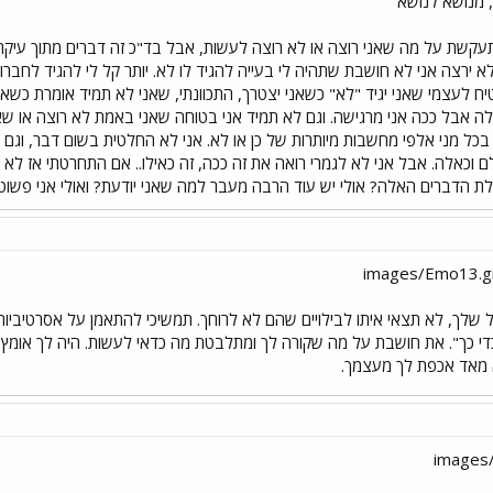
מנושא לנושא
קשת על מה שאני רוצה או לא רוצה לעשות, אבל בד"כ זה דברים מתוך עיקרון.
א ירצה אני לא חושבת שתהיה לי בעייה להגיד לו לא. יותר קל לי להגיד לחבר
ח לעצמי שאני יגיד "לא" כשאני יצטרך, התכוונתי, שאני לא תמיד אומרת כשאני 
ה אבל ככה אני מרגישה. וגם לא תמיד אני בטוחה שאני באמת לא רוצה או שא
 מני אלפי מחשבות מיותרות של כן או לא. אני לא החלטית בשום דבר, וגם מצ
 וכאלה. אבל אני לא לגמרי רואה את זה ככה, זה כאילו.. אם התחרטתי אז לא
ת הדברים האלה? אולי יש עוד הרבה מעבר למה שאני יודעת? ואולי אני פשוט
שלך, לא תצאי איתו לבילויים שהם לא לרוחך. תמשיכי להתאמן על אסרטיביות 
י כך". את חושבת על מה שקורה לך ומתלבטת מה כדאי לעשות. היה לך אומץ (ו
 מאד אכפת לך מעצמך.