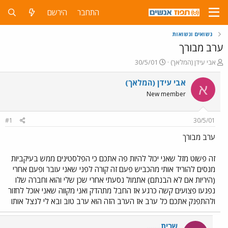
התחבר
הירשם
נשואים ונשואות
ערב מבורך
פ
פ
אבי עידן (המלאך)
30/5/01
ו
ו
ת
ר
אבי עידן (המלאך)
א
ח
ס
New member
ה
ם
נ
ב
ו
ת
#1
30/5/01
ש
א
א
ר
ערב מבורך
י
ך
זה פשוט מזל שאני יכול להיות פה אתכם כי הפלסטינים ממש בעיקביות
מנסים להוריד אותי מהכביש פעם זה קורה לפני שאני עובר ופעם אחרי
(היריות אם לא הבנתם) אתמול נסעתי אחרי שכן שלי והוא וחברה שלו
נפגעו פצועים קשה כרגע אז החבל מתהדק ואני מקווה שאני אוכל לחזור
ולהתפנק אתכם כל ערב אז הערב הזה הוא ערב טוב ובא לי לנצל אותו
שרית.......