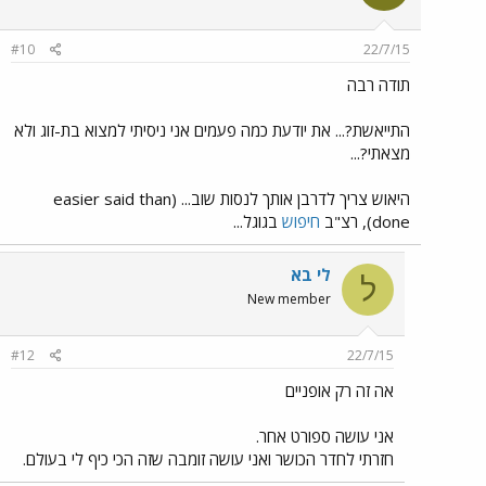
#10
22/7/15
תודה רבה
התייאשת?... את יודעת כמה פעמים אני ניסיתי למצוא בת-זוג ולא
מצאתי?...
היאוש צריך לדרבן אותך לנסות שוב... (easier said than
done), רצ"ב
חיפוש
בגוגל...
לי בא
ל
New member
#12
22/7/15
אה זה רק אופניים
אני עושה ספורט אחר.
חזרתי לחדר הכושר ואני עושה זומבה שזה הכי כיף לי בעולם.