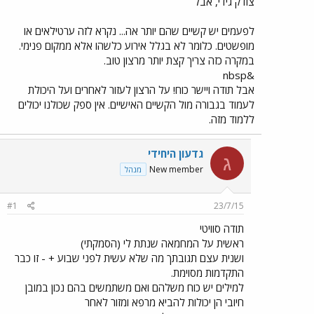
צודק גידי, אבל
לפעמים יש קשיים שהם יותר אה... נקרא לזה ערטילאים או
מופשטים. כלומר לא בגלל אירוע כלשהו אלא ממקום פנימי.
במקרה כזה צריך קצת יותר מרצון טוב.
&nbsp
אבל תודה ויישר כוח! על הרצון לעזור לאחרים ועל היכולת
לעמוד בגבורה מול הקשיים האישיים. אין ספק שכולנו יכולים
ללמוד מזה.
גדעון היחידי
ג
New member
מנהל
#1
23/7/15
תודה סוויטי
ראשית על המחמאה שנתת לי (הסמקתי)
ושנית עצם תגובתך מה שלא עשית לפני שבוע + - זו כבר
התקדמות מסוימת.
למילים יש כוח משלהם ואם משתמשים בהם נכון במובן
חיובי הן יכולות להביא מרפא ומזור לאחר