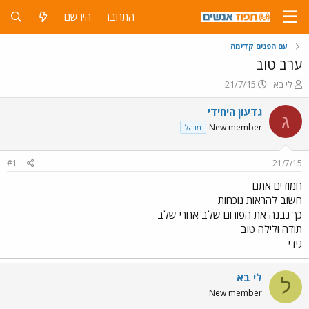
התחבר
הירשם
עם הפנים קדימה
ערב טוב
פ
פ
לי בא
21/7/15
ו
ו
ת
ר
גדעון היחידי
ג
ח
ס
New member
מנהל
ה
ם
נ
ב
ו
ת
#1
21/7/15
ש
א
א
ר
חמודים אתם
י
חשוב להראות נוכחות
ך
כך נבנה את הפורום שלב אחרי שלב
תודה ולילה טוב
גידי
לי בא
ל
New member