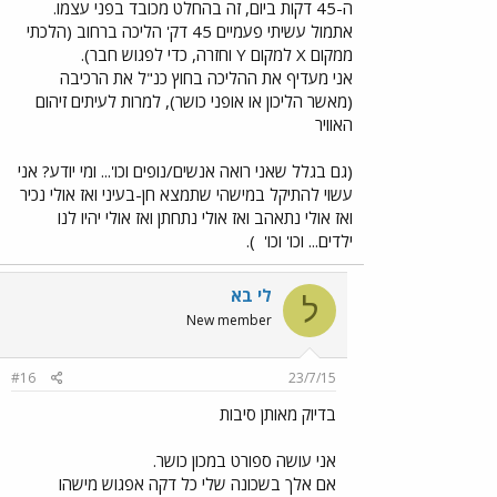
ה-45 דקות ביום, זה בהחלט מכובד בפני עצמו.
אתמול עשיתי פעמיים 45 דק' הליכה ברחוב (הלכתי
ממקום X למקום Y וחזרה, כדי לפגוש חבר).
אני מעדיף את ההליכה בחוץ כנ"ל את הרכיבה
(מאשר הליכון או אופני כושר), למרות לעיתים זיהום
האוויר
(גם בגלל שאני רואה אנשים/נופים וכו'... ומי יודע? אני
עשוי להתיקל במישהי שתמצא חן-בעיני ואז אולי נכיר
ואז אולי נתאהב ואז אולי נתחתן ואז אולי יהיו לנו
ילדים... וכו' וכו'
).
לי בא
ל
New member
#16
23/7/15
בדיוק מאותן סיבות
אני עושה ספורט במכון כושר.
אם אלך בשכונה שלי כל דקה אפגוש מישהו