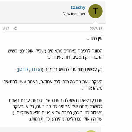
tzachy
T
New member
#13
22/7/15
אין כמו
...
הכוונה לרכיבה באזורים מתאימים (שבילי אופניים), כשיש
הרבה ירוק מסביב, רוח נעימה וכו'
רק עכשיו התוודעתי למושג הזומבה (
הגדרה
,
סירטון
).
העיקר שאת מרוצה מזה. לכל אחד/ת, באמת עשוי להתאים
משהו אחר...
אם כי, נשאלת השאלה האם פעילות כזאת עוזרת באמת
לכושר? (ממה שידוע לסיבולת לב-ריאה, רק או בעיקר
פעילות כמו ריצה, רכיבה על אופניים (ולא חשמליים...),
שחיה (ואולי גם הליכה מהירה) וכד' תורמות).