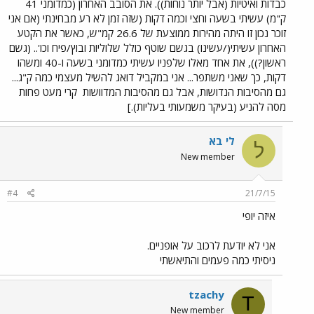
כבדות ואיטיות (אבל יותר נוחות)). את הסובב האחרון (כמדומני 41
ק"מ) עשיתי בשעה וחצי וכמה דקות (שזה זמן לא רע מבחינתי (אם אני
זוכר נכון זו היתה מהירות ממוצעת של 26.6 קמ"ש, כאשר את הקטע
האחרון עשיתי(/עשינו) בגשם שוטף כולל שלוליות ובוץ/פיח וכו'.. (גשם
ראשון?)), את אחד מאלו שלפניו עשיתי כמדומני בשעה ו-40 ומשהו
דקות, כך שאני משתפר... אני במקביל דואג להשיל מעצמי כמה ק"ג...
גם מהסיבות הנדושות, אבל גם מהסיבות המדוושות
קרי מעט פחות
מסה להניע (בעיקר משמעותי בעליות).]
לי בא
ל
New member
#4
21/7/15
איזה יופי
אני לא יודעת לרכוב על אופניים.
ניסיתי כמה פעמים והתיאשתי
tzachy
T
New member