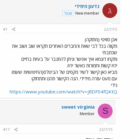
גדעון היחידי
ג
New member
מנהל
#1
22/7/15
אכן סוויטי (מתוקה)
מקווה בכל לבי שאת והחברים האחרים תקראו שוב ושוב את
שכתבתי
ותקחו דוגמא איך אפשר וניתן להתגבר על בעיות בחיים
יהיו קשות וחמורות כאשר יהיו.
מביא כאן קישור לשיר מקסים של הביטלס(החיפושיות ששמו
עם מעט עזרה מידידי. הנה הקישור תהנו ותתחזקו
גידי
https://www.youtube.com/watch?v=jBDF04fQKtQ
sweet virginia
S
Member
#17
23/7/15