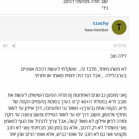
שוב תודה ותמשיכי לכתוב.
גידי
tzachy
T
New member
#2
21/7/15
לילה טוב
לא משהו מיוחד, מלבד זה... ששקלתי לעשות רכיבת אופניים
בערב/לילה
, אבל כבר היה יחסית מאוחר אז ויתרתי.
[אני מתכונן כבשנים האחרונות (זו תהיה הפעם השישית) לעשות את
סובב ת"א במסלול ה+40 ק"מ. נערך בסוכות (פעמיים הקפה של
ת"א, הקפה אחת (בערך)= מאזור גני התערוכה, דרך איילון עד לאזור
מחלף וולפסון, משם, דרך יפו עד לאזור הטיילת ומשם צפונה עד רוקח
וחזרה לכיוון איילון) לא מאוד קשה, אבל צריך להרגיל את הגוף למאמץ
(אני משתדל לא רק לרכוב, אלא גם בזמן טוב מבחינתי (אני לא רוכב
מקצועי ואני גם לא רוכב על אופני כביש, אלא אופני הרים שהן יותר