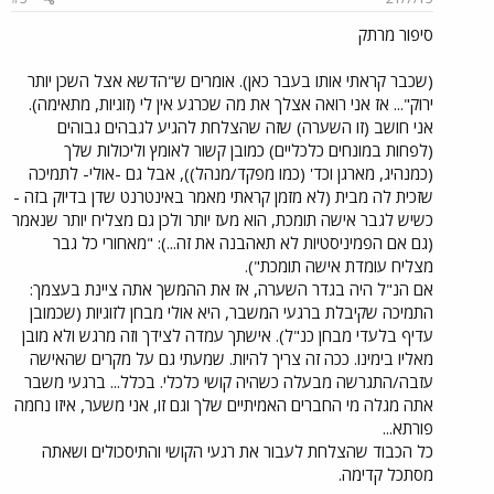
סיפור מרתק
(שכבר קראתי אותו בעבר כאן). אומרים ש"הדשא אצל השכן יותר
ירוק"... אז אני רואה אצלך את מה שכרגע אין לי (זוגיות, מתאימה).
אני חושב (זו השערה) שזה שהצלחת להגיע לגבהים גבוהים
(לפחות במונחים כלכליים) כמובן קשור לאומץ וליכולות שלך
(כמנהיג, מארגן וכד' (כמו מפקד/מנהל)), אבל גם -אולי- לתמיכה
שזכית לה מבית (לא מזמן קראתי מאמר באינטרנט שדן בדיוק בזה -
כשיש לגבר אישה תומכת, הוא מעז יותר ולכן גם מצליח יותר שנאמר
(גם אם הפמיניסטיות לא תאהבנה את זה...): "מאחורי כל גבר
מצליח עומדת אישה תומכת").
אם הנ"ל היה בגדר השערה, אז את ההמשך אתה ציינת בעצמך:
התמיכה שקיבלת ברגעי המשבר, היא אולי מבחן לזוגיות (שכמובן
עדיף בלעדי מבחן כנ"ל). אישתך עמדה לצידך וזה מרגש ולא מובן
מאליו בימינו. ככה זה צריך להיות. שמעתי גם על מקרים שהאישה
עזבה/התגרשה מבעלה כשהיה קושי כלכלי. בכלל... ברגעי משבר
אתה מגלה מי החברים האמיתיים שלך וגם זו, אני משער, איזו נחמה
פורתא...
כל הכבוד שהצלחת לעבור את רגעי הקושי והתיסכולים ושאתה
מסתכל קדימה.