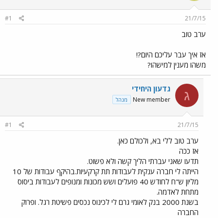
#1
21/7/15
ערב טוב
אז איך עבר עליכם היום?!
משהו מענין למישהו?
גדעון היחידי
ג
New member
מנהל
#1
21/7/15
ערב טוב ללי בא, ולכולם כאן.
אז ככה
תדעו שאני עברתי הליך קשה ולא פשוט.
הייתה לי חברה ענקית לעבודות תת קרקעיות.בהיקף עבודות של 10
מליון ש"ח לחודש 40 פועלים ושש מכונות ומנופים לעבודות ביסוס
מתחת לאדמה.
בשנת 2000 בנק לאומי גרם לי לכינוס נכסים פשיטת רגל. ופרוק
החברה