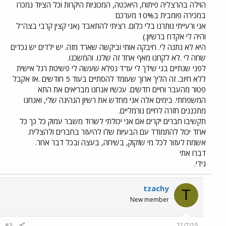
הוילה בהרצליה פיתוח, היאכטה, המכוניות היקרות וכל הציוד נמכרו
במכירה פומבית ב10% מערכם
אני ורעייתי נותרנו בלי כלום. רציתי להתאבד (אני קצין קרבי בצה"ל
והיה לי אקדח ברשיון.)
היא לא נתנה לי. חיבקה אותי וביקשה שארד מזה. יש ילדים יש נכדים
שחה לי .לא לקחנו מאף אחד זה שלנו. והמשכנו.
לפני שנתיים בני שידך לי עו"ד נפלא שעשה לי פשיטת רגל אישית
ללא חיוב. זה הליך ארוך שעומד להסתיים בעוד 5 חודשים .אז אקבל
פטור מהעבר וחיים חדשים. עכשיו אנחנו מבריאים את התא
המשפחתי. בימים אלה אני מחדש את רשיון הנהיגה שלי, ואנחנו
מתכננים חזרה לחיים נורמליים.
תקשיבו חברים יקרים אם אני יכולתי לשרוד משבר עמוק כל כך כל
אחד יכול להתמודד עם הבעיות שלו להיעזר בחברים ולהצליח.
אשמח לעזור לכל מי שזקוק, בשיחה, בעצה ובכל דבר אחר.
דברו אתי
גידי.
tzachy
T
New member
#3
21/7/15