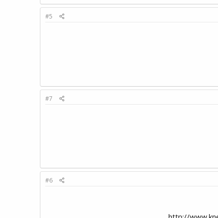
#5
#7
#6
http://www.knesset.gov.il/lex