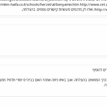
//mkm-haifa.co.il/schools/herzel/al/benyamin.htm http://www.cet.a
ם נוספים. בהצלחה,
ים להוסיף
כרך המתאים. בהצלחה. אגב באיזו כיתה אתה? האם בביה"ס יסודי תלמיד מתב
 .