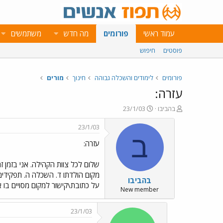
עמוד ראשי
פורומים
מה חדש
משתמשים
פוסטים
חיפוש
פורומים
לימודים והשכלה גבוהה
חינוך
מורים
עזרה:
פ
פ
בהביבו
23/1/03
ו
ו
ת
ר
23/1/03
ח
ס
ב
עזרה:
ה
ם
נ
ב
ו
ת
שלום לכל צוות הקהילה. אני בזמן זה 
ש
א
מקום הולדתו ד. השכלה ה. תפקידים 
בהביבו
א
ר
על כתובת\קישור למקום מסויים בו 
י
New member
ך
23/1/03