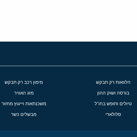
י
שור
הלוואות רק תבקש
מימון רכב רק תבקש
בורסה ושוק ההון
מזג האוויר
טיולים וחופש בחו"ל
משכנתאות וייעוץ מחזור
סלולארי
מבשלים כשר