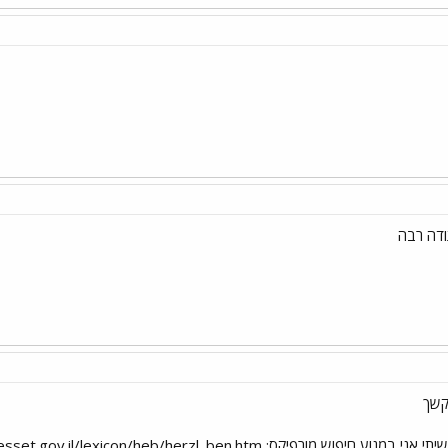
תודה רבה
קשך
הנה מספר דוגמאות מחיפוש שעשיתי אני במנוע חיפוש מורפיקס: icon/heb/herzl_ben.htm