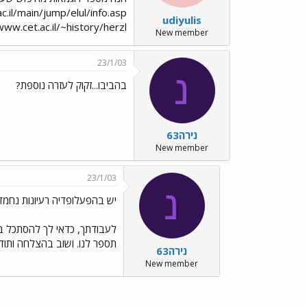
c.il/main/jump/elul/info.asp
udiyulis
http://www.cet.ac.il/~history/herzl/ ואלו רק מדגמים מעשרות קישורי
New member
23/1/03
נ
בהביבו...זקוק לעזרה נוספת?
נירה63
New member
23/1/03
נ
יש בהפעלופדיה רעיונות נחמד
לעבודתך, כדאי לך להסתכל ב
תספר לנו. ושוב בהצלחה ותודה
נירה63
New member