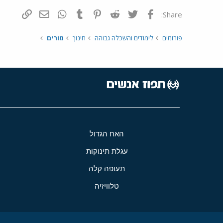
פייסבוק
Twitter
Reddit
Pinterest
Tumblr
WhatsApp
דואר אלקטרונ
הוסף קי
Share:
פורומים
לימודים והשכלה גבוהה
חינוך
מורים
האח הגדול
עגלת תינוקות
תעופה קלה
טלוויזיה