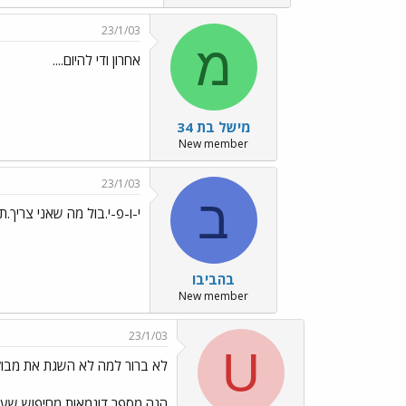
23/1/03
מ
אחרון ודי להיום....
מישל בת 34
New member
23/1/03
ב
י-ו-פ-י.בול מה שאני צריך.
בהביבו
New member
23/1/03
U
לא ברור למה לא השגת את מבו