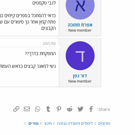
א
לגבי טקסטים
כדאי להסתכל בספרים קיימים כמו:
פתח קמץ אחר כך סיפורים עם שוא
אפרת חתוכה
הקבצים.
New member
20/1/03
ד
המפקחת בדרך??
גשי למאגר קבצים בראש העמוד, לפי
דור גפן
New member
פייסבוק
Twitter
Reddit
Pinterest
Tumblr
WhatsApp
דואר אלקטרונ
הוסף קי
Share:
פורומים
לימודים והשכלה גבוהה
חינוך
מורים