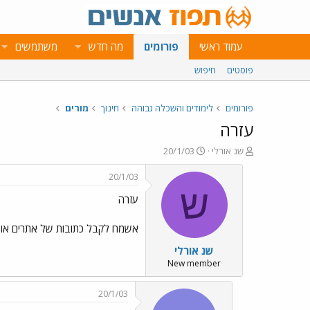
עמוד ראשי
פורומים
מה חדש
משתמשים
פוסטים
חיפוש
פורומים
לימודים והשכלה גבוהה
חינוך
מורים
עזרה
פ
פ
שנ אורלי
20/1/03
ו
ו
ת
ר
20/1/03
ח
ס
ש
עזרה
ה
ם
נ
ב
ו
ת
אשמח לקבל כתובות של אתרים או 
ש
א
שנ אורלי
א
ר
י
New member
ך
20/1/03