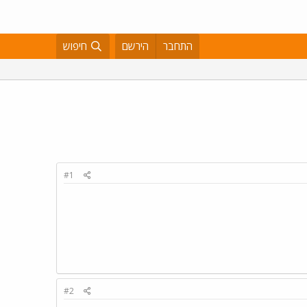
התחבר
הירשם
חיפוש
#1
#2