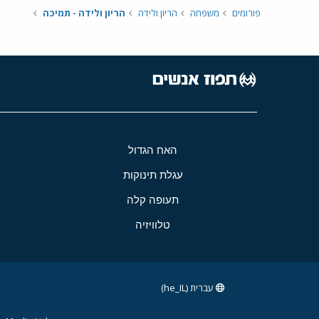
פורומים
משפחה
הריון ולידה
הריון ולידה - תמיכה
האח הגדול
עגלת תינוקות
תעופה קלה
טלוויזיה
עברית (he_IL)