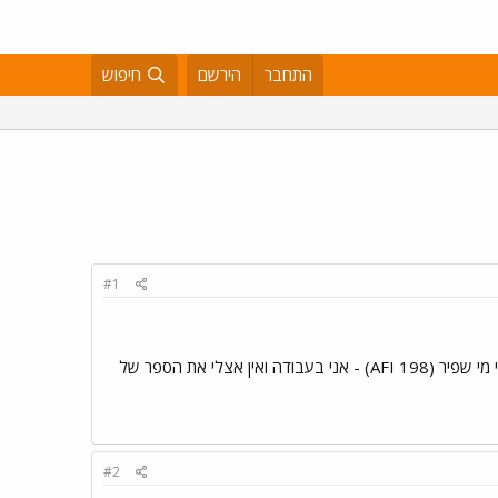
התחבר
הירשם
חיפוש
#1
חזרתי עכשיו מאולטראסאונד - שבוע 37 עגול. אז קודם כל הוא גדול - 3350 גרם (!) וחוץ מזה היא אמרה שיש ריבוי מי שפיר (198 AFI) - אני בעבודה ואין אצלי את הספר של
#2