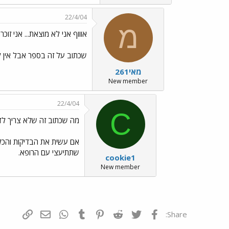
22/4/04
מ
אוווף אני לא מוצאת... אני זוכר
שכתוב על זה בספר אבל אין לי
מאי261
New member
22/4/04
C
מה שכתוב זה שלא צריך לד
אם עשית את הבדיקות והכל ב
שתתיעצי עם הרופא.
cookie1
New member
פייסבוק
Twitter
Reddit
Pinterest
Tumblr
WhatsApp
דואר אלקטרונ
הוסף קי
Share: