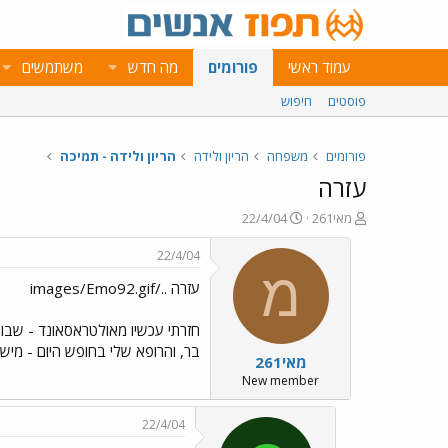
עמוד ראשי
פורומים
מה חדש
משתמשים
פוסטים
חיפוש
פורומים
משפחה
הריון ולידה
הריון ולידה - תמיכה
עזרה
פ
פ
מאי261
22/4/04
ו
ו
ת
ר
22/4/04
ח
ס
מ
עזרה ../images/Emo92.gif
ה
ם
נ
ב
ו
ת
ש
א
בר, והרופא שלי בחופש היום - מיש
מאי261
א
ר
י
New member
ך
22/4/04