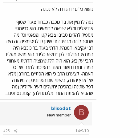
נושא כלים זו הגדרה לא נכונה
נסה לדמיין את בר כוכבה כבחור צעיר שטוף
אידיאלים ומלא שינאה לרומאים. הוא כריזמטי
מספיק להקים סביבו צבא קטן ופנאטי וכל מה
שחסר לו זה מנהיג דתי שיתן לו לגיטימציה. זה היה
רבי עקיבא. המנהיג הדתי בעוד בר כוכבא היה
המנהיג החילוני. לכן "נושא כלים" הוא מושג מעליב
לרבי עקיבא. הוא היה הלגיטימציה הדתית מאחורי
המרד וגורם חשוב מאוד בהפיכתו למרד של כל
האמה- לצערנו הרב כי הוא הסתיים בחורבן מלא
של ארץ יהודה, בשינוי שם הפרובינקיה מיהודה
לפלשתינה ובהכיכת ירושלים לעיר אלילית (מה
שהביא להצתת המרד מלכתחילה). קצת נסחפנו...
blisodot
B
New member
#25
14/9/10