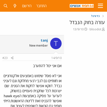
התחבר
הירשם
כדורגל
עזרה בחוק הנבדל
פ
פ
13/9/10
blisodot
ו
ו
ת
ר
tanj
T
ח
ס
New member
ה
ם
נ
ב
ו
ת
#23
14/9/10
ש
א
א
ר
אם אני יכול להתערב
י
ך
אני לא פוסל שימוש באמצעים אלקטרוניים
או חזותיים גם לגבי רגעי מחלוקת וגם לעניני
נבדל. דווקא אפשר לחקות את הטניס. שם
יש זכות לכל שחקנית פעמיים במשחק
לערער על פסיקה באמצעות הhawk eye
ואפשר להכניס זאת לליגות הראשונות.הייתי
מוסיף גם הוראות לשופטים לעצור את