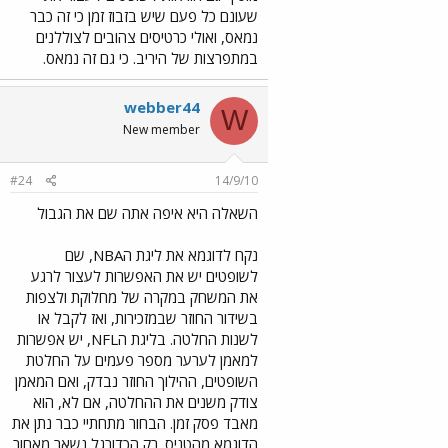
שעונם כל פעם שיש בזבוז זמן כי זה כבר
נמאס, ואולי כרטיסים צהובים לצוללנים
במתפרצות של היריב. כי גם זה נמאס.
webber44
W
New member
#24
14/9/10
השאלה היא איפה אתה שם את הגבול
נקח לדוגמא את ליגת הNBA, שם
לשופטים יש את האפשרות לעצור לרגע
את המשחק במקרה של מחלוקת ולצפות
בשידור החוזר שבמזכירות, ואז לקבל או
לשנות החלטה. בליגת הNFL, יש אפשרות
למאמן לערער מספר פעמים על החלטת
השופטים, ההילוך החוזר נבדק, ואם המאמן
צודק משנים את ההחלטה, אם לא, הוא
מאבד פסק זמן. הבחור מתחתיי כבר נתן את
הדוגמא מהטניס. רק הכדורגל נשאר מאחור