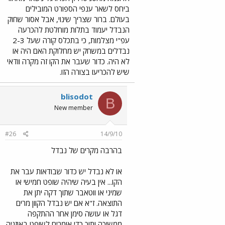
ביחס לשאר ענפי הספורט המובילים
בעולם. ברור שצריך שינוי, אבל אסור שחוק
הנבדל יעמוד בתלות מוחלטת להכרעה
עפ"י מצלמות, כי בתכלס קורה שעל 2-3
נבדלים במשחק יש מחלוקת האם היה או
לא היה. כדור שעבר את הקו זה מקרה וודאי
שיש להכריעו בצורה הזו.
blisodot
B
New member
#26
14/9/10
בהרבה מקרים של נבדל
או לא נבדל יש כדור שבודאות עבר את
הקו... אין בעיה שיהיה שופט חמישי או
שמיני או ווטאבר שתוך דקה יתן את
התוצאה. ז"א אם יש נבדל הקוון מרים
דגל או עושה סימן אחר ההתקפה
ממשיכה ותוך כדי אומרים לשופט באוזניה