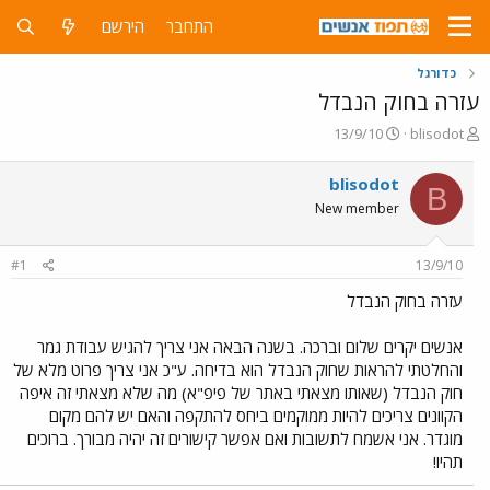
התחבר
הירשם
כדורגל
עזרה בחוק הנבדל
פ
פ
13/9/10
blisodot
ו
ו
ת
ר
blisodot
B
ח
ס
New member
ה
ם
נ
ב
ו
ת
#1
13/9/10
ש
א
א
ר
עזרה בחוק הנבדל
י
ך
אנשים יקרים שלום וברכה. בשנה הבאה אני צריך להגיש עבודת גמר
והחלטתי להראות שחוק הנבדל הוא בדיחה. ע"כ אני צריך פרוט מלא של
חוק הנבדל (שאותו מצאתי באתר של פיפ"א) מה שלא מצאתי זה איפה
הקוונים צריכים להיות ממוקמים ביחס להתקפה והאם יש להם מקום
מוגדר. אני אשמח לתשובות ואם אפשר קישורים זה יהיה מבורך. ברוכים
תהיו!