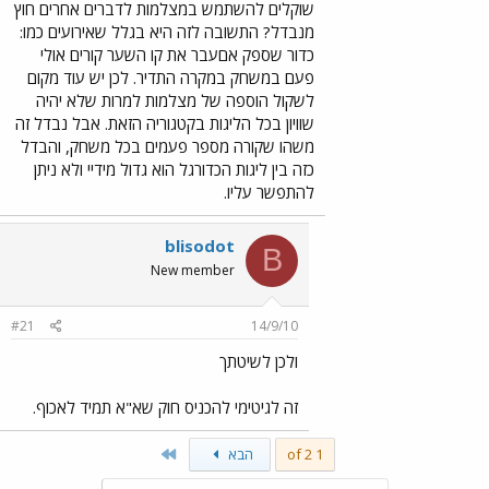
שוקלים להשתמש במצלמות לדברים אחרים חוץ
מנבדל? התשובה לזה היא בגלל שאירועים כמו:
כדור שספק אםעבר את קו השער קורים אולי
פעם במשחק במקרה התדיר. לכן יש עוד מקום
לשקול הוספה של מצלמות למרות שלא יהיה
שוויון בכל הליגות בקטגוריה הזאת. אבל נבדל זה
משהו שקורה מספר פעמים בכל משחק, והבדל
כזה בין ליגות הכדורגל הוא גדול מידיי ולא ניתן
להתפשר עליו.
blisodot
B
New member
#21
14/9/10
ולכן לשיטתך
זה לגיטימי להכניס חוק שא"א תמיד לאכוף.
Last
1 of 2
הבא