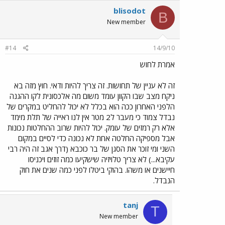
blisodot
B
New member
#14
14/9/10
אמרת לחוש
זה לא עניין של תחושות. זה צריך להיות ודאי. חוץ מזה בא
ניקח מצב שבו הקוון עומד משום מה אלכסונית לקו ההגנה
הלפני האחרון ככה הוא בכלל לא יכול להחליט במקרים של
נבדל צמוד כי מעבר ל2 מטר אין לנו ראייה של תלת מימד
אלא רק רמזים של עומק. יכול להיות שרוב ההחלטות נכונות
אבל מספיקה החלטה אחת לא נכונה כדי לסיים במקום
השני ומי זוכר את הסגן של בר כוכבא (דרך אגב זה היה רבי
עקיבא...) לא צריך טלויזיה שישקיעו כמה זוזים ויכניסו
חיישנים או משהו. בהוקי ביטלו לפני כמה שנים את חוק
הנבדל.
tanj
T
New member