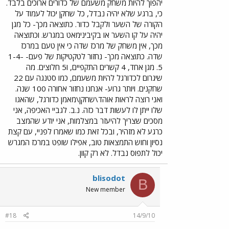
יהפוך להיות משחק משעמם של כדורים ארוכים בלבד.
כי, ברגע שלא יהיה נבדל, כל שחקן יכול לעמוד על
הקורה של השער ולקבל כדור. כתוצאה מכך- כל מגן
יהיה על קו השער או בקיבינימאט במגרש. וכתוצאה
מכך, אין משחק של מרכז שדה כי אין טעם במרכז
שדה. כתוצאה מכך- נחזור לטקטיקות של פעם- 1-4-
5. מגן אחד, 4 קשרים התקפיים, ו5 חלוצים. מה
שיגרום לכדורגל להיות משעמם, כמו סטנגה עם 22
שחקנים. ויותר גרוע- אנחנו נחזור אחורה 100 שנה.
ואני רוצה לראות אוהד\שחקן\מאמן כדורגל, שהאגו
שלו ייתן לו לעשות דבר כזה. נ.ב. לגביי האכיפה, אני
מסכים שצריך להיעזר במצלמות, אני יודע שהמצב
כרגע לא מזהיר, ובכל זאת כמו שאמרו לפניי, עם קצת
נסיון וחוש התמצאות טוב, אפילו שופט במרכז המגרש
יכול לתפוס נבדל. לא רק קוון.
blisodot
B
New member
#18
14/9/10