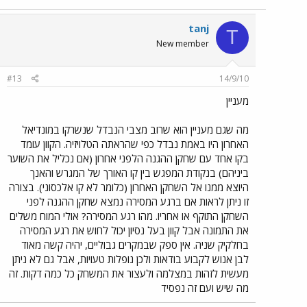
tanj
T
New member
#13
14/9/10
מעניין
מה שגם מעניין הוא שרוב מצבי הנבדל שנשרקו במונדיאל
האחרון היו באמת נבדל כפי שהראתה הטלויזיה. הקוון עומד
בקו אחד עם שחקן ההגנה הלפני אחרון (אם נכליל את השוער
ביניהם) בנקודת המפגש בין קו האורך של המגרש והאנך
היוצא ממנו אל השחקן האחרון (כלומר לא קו אלכסוני). בצורה
זו ניתן לראות אם ברגע המסירה נמצא שחקן ההגנה לפני
השחקן התוקף או אחריו. מהו רגע המסירה? אולי המוח משלים
את התמונה אבל קוון בעל נסיון יכול לחוש את רגע המסירה
בחלקיק שניה. אין ספק שבמקרים גבוליים, יהיה קשה מאוד
לבן אנוש לקבוע בודאות ולכן נופלות טעויות, אבל גם לא ניתן
מעשית לזהות במצלמה ולעצור את המשחק כל כמה דקות. זה
מה שיש ועם זה נפסיד