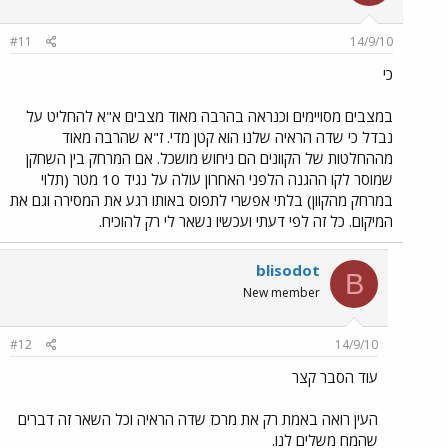
#11
14/9/10
כי
במצבים מסויימים וכנראה בהרבה מאוד מצבים א"א להחליט על
נבדל כי שדה הראיה שלנו הוא קטן מדי. ז"א שהרבה מאוד
מההחלטות של הקוונים הם ניחוש מושכל. אם המרחק בין השחקן
שמוסר לקו ההגנה הלפני האחרון עולה על נגיד 10 מטר (תלוי
במרחק מהקוון) בלתי אפשרי לתפוס באותו רגע את המסירה וגם את
המיקום. כל זה לפי דעתי ועכשיו נשאר לי רק להוכיח.
blisodot
B
New member
#12
14/9/10
עוד הסבר קצר
העין רואה באמת רק את מרכז שדה הראיה וכל השאר זה דברים
שהמח משלים לנו.