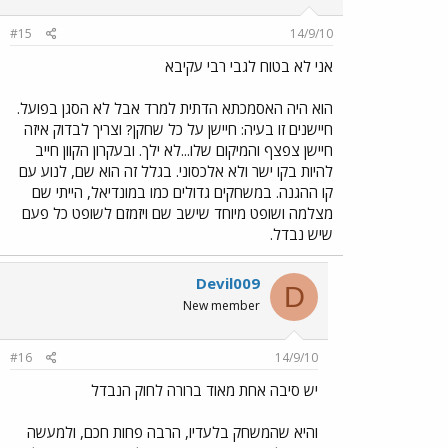
#15
14/9/10
אני לא בטוח לגבי רבי עקיבא
הוא היה האסמכתא הדתית למרד אבל לא הסגן בפועל.
חיישנים זו בעיה: חיישן על כל שחקן? וצריך לבדוק איזה
חיישן צפצף והמיקום שלו...לא ילך. ובעקרון הקוון חייב
להיות בקו ישר ולא אלכסוני. בגלל זה הוא שם, לנוע עם
קו ההגנה. במשחקים גדולים כמו במונדיאל, הייתי שם
מצלמה ושופט מיוחד שישב שם ויזמזם לשופט כל פעם
שיש נבדל.
Devil009
D
New member
#16
14/9/10
יש סיבה אחת מאוד ברורה לחוק הנבדל
והיא שהמשחק בלעדיו, הרבה פחות חכם, ולמעשה