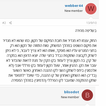
webber44
W
New member
#2
13/9/10
בשליפה מהירה
החוק עצמו לא מגדיר את חובת המיקום של הקוון, כמו שהוא לא מגדיר
את מיקום השופט במהלך המשחק. טווח התזוזה של הקוון הוא רק
בחצי המגרש עליו הוא מופקד, ואותו הוא לא צריך לעבור, כי לא ניתן
לשרוק לקבוצה שתוקפת נבדל בחצי שלה. יוצא הדופן הוא במקרה
של קרן, בה הקוון צריך לעמוד בקו הקרן על מנת לראות שהכדור לא
עובר את הקו. ההגיון אומר, שעל הקוון לעמוד בקו פרללי אנכי (לא
אלכסוני) ביחס לשחקן השני לקו ההגנה האחרון, כאשר השוער
(בד"כ) הוא השחקן האחרון של קו ההגנה, כדי שיוכל "לתפוס" את
שחקן ההתקפה שמעבר לקו הפרללי (הדמיוני) במהלך המסירה.
blisodot
B
New member