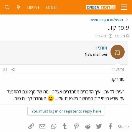
התחבר
הירשם
נפגעי/ות תקיפה מינית
עופריקו..
פ
פ
מורני !
11/7/01
ו
ו
ת
ר
מורני !
מ
ח
ס
New member
ה
ם
נ
ב
ו
ת
#1
11/7/01
ש
א
א
ר
עופריקו..
י
ך
רציתי לדעת... איך הדברים מסתדרים אצלך.. ומה שלומך? וגם להתנצל
על שלא הייתי ליד המחשב כשפנית אלי...
מאחלת לך יום טוב..
You must log in or register to reply here.
פייסבוק
Twitter
Reddit
Pinterest
Tumblr
WhatsApp
דואר אלקטרוני
הוסף קישור
Share: