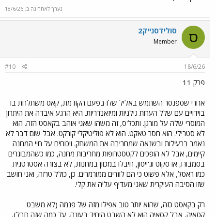
נערך לאחרונה ב:
18/6/26
סולידסנייק2
ס
Member
#10
18/6/26
פרק 11
אחרי שספנסר השתמש באליל שלו בפעם הקודמת, קאס משתלחת בו
בוידויים עם שלל הערות גילניות ומיזאנדריות. היא הרגע איבדה את היתרון
המוסרי שלה על מורגן. ותכל'ס, זה משהו שאני אוהב בקאסט הזה. הוא
לא סטרילי. הוא חסר טאקט. הוא לא פוליטיקלי קורקט. אבל שום דבר לא
נאמר ברעילות ובשנאה שמחריבה את המשחק. ויכוחים על חיי המחנה
קיימים, אבל לא הופכים לקטסטרופות מחריבות מחנה, כמו כשהמבוגרים
בסמבורו, או סקוט וג'ייסון, חיבלו במכוון במחנות, לא בצורה אסטרטגית
כמו ראסל, אלא פשוט כי הם לוזרים ממורמרים. כן, כולל טרזה, ואני חושב
שזו הסיבה העיקרית שאני מעדיף עליה את קלי.
רק בקאסט כזה, שהוא יותר טוב אפילו מזה של פנמה (לא משבט
קסאיה, אבל קסאיה הוא לא השבט היחיד בעונה, עד כמה שזה חבל),