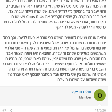
קאס אפילו יותר מהשבט. אבל תכל'ס, מה ששרה הייתה צריכה לעשות
זה לעבור לצד של טוני. טוני לא שיקר. אלג'יי וג'פרה לא היו חשובים לו,
והוא יעבור צד בהמשך כדי להדיח אותם. אילו שרה הייתה עוברת צד,
אותו דבר היה קורה, רק שהיינו מקבלים את Cops R Us שש שנים
מוקדם יותר, ואחרי שהיא החליטה שהיא מסוגלת לומר הכול לכולם - כמו
כריסטי ודולי לפניה - מגיע לה לעוף.
ובזאת אנחנו מגיעים למועצת השבט הכי טובה אי פעם לדעתי, וסך הכול
יחסי הכוחות הם שבט נגד שבט, אבל השבטים כל-כך מאוזנים מבחינת
יתרונות ומכשולים, שהכול יכול לקרות. ובסוף זה מה שקורה - טוני ואלג'יי
משתמשים באלילים שלהם זה על זה, התוצאה היא אותה תוצאה אבל
הם מוכיחים שאין שבט כוח ושבט יופי, שניהם באותו שבט, כמו מנהיגים
שעושים סולחה. אבל בסוף השישייה בכלל החליטה להצביע נגד ג'פרה!
השבט בהלם, ג'פרה עם דמעות בעיניים. זה הישרדות! זה מהלך גדול
אמיתי! זה שחמט בין שני צדדים! אבל מסתבר שבסוף קאס עברה צד
ושרה משלמת על השחצנות שלה.
סולידסנייק2
ס
Member
#7
11/6/26