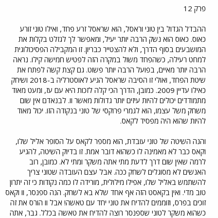
פרק 12
ההבדל הגדול בין טוני וראסל, הוא שראסל זרע פחד, ואילו טוני זורע
כאוס. כאוס הוא נשק הרבה יותר יעיל, ומאפשר לך לגזלט בקלות את
המושבעים בסוף הדרך, ולא להצטייר כבריון. זו המקבילה הפסיכולוגית
למחט רעילה, כשהפחד משול במקרה הזה לפטיש חמישה קילו. נראה
הרבה יותר מאיים, בפועל הרבה יותר פשוט. גם קצת קשה לפתח את
שיטת הפחד, ואולי זו הסיבה שראסל הגיע לאוסטרליה ב-2018 ושיחק
כאילו עדיין 2009. כמובן, הדרך הכי קלה לזכות היא עם עז, ומעט מאוד
מתמודדים יכולים להיות עיזים יותר גדולות מאשר וו. לבנאדם אין שום
משחק משל עצמו, הוא לגמרי פרוקסי של טוני בנקודה הזו. יכול מאוד
להיות שהוא היה מפסיד לקאס.
והנה השיטה של טוני עובדת, הוא מספר לקאס על הסופר אליל שלו,
וקאס כבר לא מאמינה לו כשהוא דובר אמת. זו בדיוק השיטה, להגיע
לרמה שאין שום דרך לדעת מתי אתה משקר ומתי לא. כמובן, רוב
האנשים לא מסוגלים לשחק ככה. אבל עצם העובדה שטוני צריך
להשתמש באליל שלו, אפילו מילולית, מורידה לו כמה נקודות כי זה יתרון
טוב מדי. ואין בקאסט הזה אף אחד שלא בא לשחק. הנה ספנסר, וו וקאס
זוכים בפרס, וזוממים להדיח את טוני יחד עם טאשה! אבל וו הורס את זה
כשהוא משקר לטוני שספנסר רוצה להדיח את טאשה בכלל. גבר, אתה