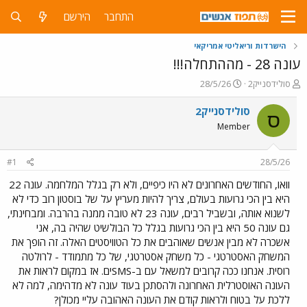
התחבר
הירשם
הישרדות וריאליטי אמריקאי
עונה 28 - מההתחלה!!!
פ
פ
סולידסנייק2
28/5/26
ו
ו
ת
ר
סולידסנייק2
ס
ח
ס
Member
ה
ם
נ
ב
ו
ת
#1
28/5/26
ש
א
א
ר
וואו, החודשים האחרונים לא היו כיפיים, ולא רק בגלל המלחמה. עונה 22
י
היא בין הכי גרועות בעולם, צריך להיות מעריץ על של בוסטון רוב כדי לא
ך
לשנוא אותה, ובשביל רבים, עונה 23 לא טובה ממנה בהרבה. ומבחינתי,
גם עונה 50 היא בין הכי גרועות בגלל כל הבולשיט שהיה בה, אני
אשכרה לא מבין אנשים שאוהבים את כל הטוויסטים האלה. זה הופך את
המשחק האסטרטגי - כל משחק אסטרטגי, של כל מתמודד - לרולטה
רוסית. אנחנו ככה קרובים למשאל עם ב-SMSים. אז במקום לראות את
העונה האוסטרלית האחרונה ולהסתכן בעוד עונה לא מדהימה, למה לא
ללכת על בטוח ולראות קודם את העונה האהובה עליי מכולן?