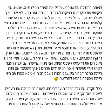
והעונה מתחילה עם טוויסט שמזכיר את האחד מטוקנטינס. עכשיו, אני
מיקמתי את טוקנטינס במיקום לא גבוה במיוחד, ואני ממש לא אוהב איך
שכולם שיחקו בשביל ג'יי טי בסוף, אבל אין ספק שטוקנטינס היא עונה
קלאסית. הדבר היחיד שאני לא אוהב זה שרוב המתמודדים בשבט היופי
הם לא דוגמנים או משהו (או אפילו יותר טוב, אנשים שהקריירה שלהם
עוסקת ביופי, כמו טאי, קסידי שבמקרה גם יפה, או "גארי הוקינס מתכנן
הנוף"), הם נבחרו כברירות מחדל בגלל שהם נראים טוב. מורגן, טריש
וגארט נבחרים לקבל את העונש, אבל לא בהצבעה אלא בבחירת
המנהיג/ה, ובעוד גארט מוצא אליל חסינות, מורגן לא מוצאת אותו לפני
שהשבט מגיע למחנה, וטריש מחליטה דווקא לעזור לשבט. ושוב לעניין
חלוקת השבטים, לינדזי מעצבת שיער, איך היא לא בשבט היופי? ואז היו
מעבירים את אלכסיס לשבט המוח, ואני מניח שמישהי שם יכלה לעבור
לכוח? אולי טאשה? ואיפה היו שורדים אחרים לאורך השנים? אם אווה
הייתה צריכה לבחור בין שבט המוח לשבט הכוח, אני לא בטוח אם היא
הייתה מסוגלת להגיע להחלטה
בכל מקרה, אם כבר מדברים על קריירות, העונה הזו מזניקה את העלייה
לשלטון של הקריירה הכי שולטת בהישרדות - שוטרים! אמנם ההצלחה
של שוטרים לא ממשיכה הרבה מעבר לטוני ושרה (ודריק באח הגדול),
אבל כשכשלושה שוטרים הם בטופ 5 של הזוכים בכל הזמנים, גם אם