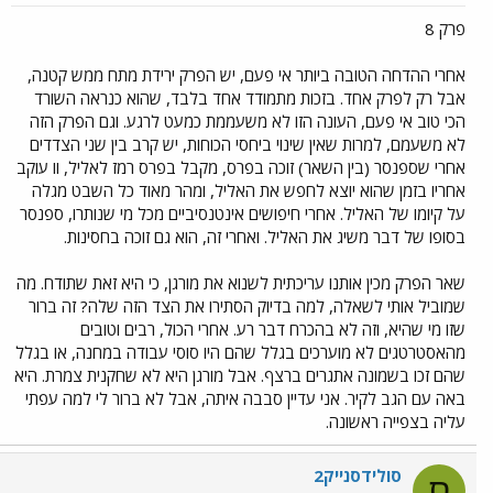
פרק 8
אחרי ההדחה הטובה ביותר אי פעם, יש הפרק ירידת מתח ממש קטנה,
אבל רק לפרק אחד. בזכות מתמודד אחד בלבד, שהוא כנראה השורד
הכי טוב אי פעם, העונה הזו לא משעממת כמעט לרגע. וגם הפרק הזה
לא משעמם, למרות שאין שינוי ביחסי הכוחות, יש קרב בין שני הצדדים
אחרי שספנסר (בין השאר) זוכה בפרס, מקבל בפרס רמז לאליל, וו עוקב
אחריו בזמן שהוא יוצא לחפש את האליל, ומהר מאוד כל השבט מגלה
על קיומו של האליל. אחרי חיפושים אינטנסיביים מכל מי שנותרו, ספנסר
בסופו של דבר משיג את האליל. ואחרי זה, הוא גם זוכה בחסינות.
שאר הפרק מכין אותנו עריכתית לשנוא את מורגן, כי היא זאת שתודח. מה
שמוביל אותי לשאלה, למה בדיוק הסתירו את הצד הזה שלה? זה ברור
שזו מי שהיא, וזה לא בהכרח דבר רע. אחרי הכול, רבים וטובים
מהאסטרטגים לא מוערכים בגלל שהם היו סוסי עבודה במחנה, או בגלל
שהם זכו בשמונה אתגרים ברצף. אבל מורגן היא לא שחקנית צמרת. היא
באה עם הגב לקיר. אני עדיין סבבה איתה, אבל לא ברור לי למה עפתי
עליה בצפייה ראשונה.
סולידסנייק2
ס