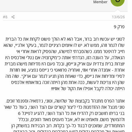
Member
#8
13/6/26
פרק 9
לטוני יש עכשיו רוב ברור, אבל הוא לא הולך פשוט לקחת את כל הברית
שלו לגמר וזהו, ממש לא. יש לו איומים רציניים לגמר, בעיקר אלג'יי, שהוא
חייב להיפטר ממנו. כשהסברתי למישהו, שהפסיק לראות אחרי אי
הגאולה, על העונה הזו, הגדרתי אותה כ"מיקרונזיה אם נטלי ואלכסיס היו
יוצרות ברית צדדית עם אריק וג'ייסון, ובכל פעם היו מדיחות מישהו מברית
אחרת - אמנדה אחרי אוזי, ואחריה פרוואטי כי ג'יימס נפצע, ואז חוזרות
לסירי ומדיחות את ג'ייסון, כדי שאחת מהן תגיע לגמר עם אריק". שזה מה
שהן היו צריכות לעשות, ככה אחת מהן הייתה זוכה בוודאות!!! אלכסיס
הייתה יכולה לקבל אפילו את הקול של אוזי!!!
אתגר הפרס מתנהל בקבוצות של שלושה, וטוני, ג'רמאיה וספנסר זוכים.
טוני מנצל את ההזדמנות כדי ליצור קשרים עם הצד השני, בעוד כל שאר
בני בריתו חושבים רק להדיח את כל הצד השני, להגיע לפיינל 6
ולהמשיך משם. ותאמינו או לא, אבל מעטים מאוד הזוכים, ובכלל
המתמודדים, שמוכנים לבגוד כל-כך בקלות. רוב הבגידות במשחק הן
תוצאות של מהלכים גדולים למען המהלכים הגדולים, ורוב הבוגדים