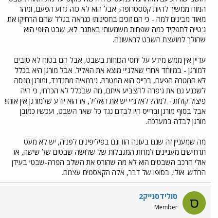
המוח ממשיך להיות קטסטרופה, אבל הוא לא כזה גרוע הפעם, ומהר
מאוד מבינים למה - כי הם זוכים בחסינות! כנראה בגלל שהם הרחיקו את
ג'טייה לתפקיד כמה שפחות משמעותי באתגר. לא, שבט היופי הוא
שהולך למועצת השבט לראשונה.
עדיין אין ממש מידע על יחסי הכוחות בשבט, אבל הם בטוח לא טובים
למורגן - במיוחד אחרי שאלג'יי מוצא את האליל. אבל מורגן היא בכלל
לא המטרה הפעם, ברייס הוא המטרה. ג'רמאיה מתנדנד, ומורגן מנסה
לשכנע גם את ג'פרה להצביע איתם, מה שבכלל לא הכרחי, כי היה
פיצול קולות - למה? לאלג'יי יש את האליל, אז הוא יודע שלמורגן אין אותו!
אבל בסוף מורגן וברייס היו לבדם נגד כל שאר השבט, ועכשיו כמובן
מורגן לבדה במערכה.
מה שמעניין זה שגם בעונה הזו וגם בפיליפינים לפניה, יש לא מעט
תרחישים מעניינים למרות המגבלות של שלושה שבטים של שישה, אז
אולי הרכב השבטים הוא לא מה שהורס את השלב הפרה-שבטי בעידן
החדש. אולי, בסופו של דבר, אלה הקאסטים עצמם.
סולידסנייק2
ס
Member