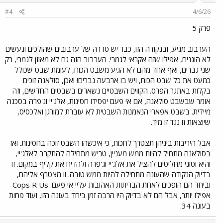
#4
4/6/26
פרק 5
הערבוב מגיע, ובנקודה הזו, כבר יש סדרה של ערבובים שהולכים ונעשים
לא הוגנים, אפילו שזה אקראי לגמרי. הערבוב הזה גם לא מאוזן לגמרי, רק
שני גברים, ואף אחד מהם לא הגיע משבט הכוח, לעומת שבט שכולל
כמעט את כל שבט הכוח, ויש בו ארבעה גברים! ואכן, סולאנה זוכים
בקלות באתגר הפרס. הקווים השבטיים נשארים בשבטים החדשים, וזה
אומר שבשבט סולאנה, אם אי פעם יפסידו חסינות, אלג'יי וג'פרה בסכנה
מיידית. בשבט אפארי הנאמנות השבטית לא עוברת למורגן ואלכסיס,
שיוצאות זו נגד זו מיד.
אבל היריבות ביניהן תצטרך לחכות, כי איכשהו השבט זוכה בחסינות. ואז
בסולאנה מתחיל להיות ממש מעניין, טריש מתחילה להתקרב לאלג'יי,
והיא וטוני מחליטים להציל את אלג'יי וג'פרה ולהדיח את קליף במקום. זו
בדיוק הנקודה שהעונה מתחילה להיות ממש טובה. וו מצטרף אליהם,
וביחד הם הופכים לאחת הבריתות האהובות עליי אי פעם. Cops R Us
אפילו יותר, אבל הם לא בדיוק היו הרבה זמן ביחד בעונה הזו, ועוד פחות
בעונה 34.