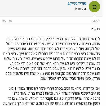
סולידסנייק2
ס
Member
#5
6/6/26
פרק 6
לינדסי מתמרמרת על ההדחה של קליף, וברמה מסוימת אני יכול להבין
אותה, במיוחד שהיא מטרה מיידית עכשיו, אבל אנחנו בעונה 28, הכול
יכול לקרות, אולי השבט אפילו לא יפסיד יותר חסינויות... ואז היא פשוט
פורשת?!? היא פרשה ברגע שהדברים התחילו לא ללכת איך שהיא רוצה!
זה לא שונה מההתנהלות של ההוא שפרש פעמיים, בשתי העונות שלו!!!
רק שכמובן לינדסי היא לא שק מלא חרא של היפופוטם רדיואקטיבי,
בניגוד אליו. סולאנה הוא עדיין שבט הרבה יותר חזק, ולמרות שאפארי
הוא שבט הרבה יותר טוב מקויופה או מאנונו (או שזה היה סלאני? עולם
אחד), סיכוי מאוד סביר שהם לא יפסידו שוב.
ואכן כך קורה, סולאנה זוכים בפרס אחרי אתגר לא מאוד צמוד, וו וטוני
מגיעים לשבט אפארי לשדוד אותו, ובזאת נוצרת ברית שעוד כולנו
נתפלא כמה שהיא הדוקה. טוני גם מקבל רמז לאליל, ומשתמש בו כדי
לסמן את ג'רמאיה להדחה. למרות שדירוג הזוכים שלי לא הולך להשתנות