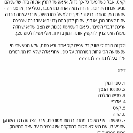
וקאס, אבל כשהפער כל-כך גדול, אי אפשר לתרץ את זה בזה שלשניהם
מגיע. אם וו היה זוכה, זה היה מאה אחוז כמו אמבר, נטלי 19, או סנדרה -
שנאת המן טהורה. בניגוד למקרים למשל כמו מישל, אוברי עצמה הרבה
שנים לאחר מכן, או דני, שניתן לדון בהם (דני היא עוד זוכה שצריכה
עריכת "דברי הימים", כי אם השמועות נכונות יש מצב שהיא שיחקה
מעולה ואני צריך להקפיץ אותה המון בדירוג, אולי אפילו לטופ 20).
ולכן זה חורה לי שוו קיבל אפילו קול אחד. ולא סתם, אלא מטאשה! מי
שנשמעה הכי פחות ממורמרת על טוני, אחרי אלה שלא היו ממורמרים
עליו בכלל! מה?!? למה?!?!?
דירוג:
1. טוני המלך
2. ספנסר הנסיך
3. טריש המלכה
4. אלג'יי
5. קאס
6. שרה
7. טאשה - אני מאוכזב ממנה ברמות מטורפות, אבל הצבעה נגד השחקן
שמגיע לו, אם היא לא מלווה בהתקפה אינטנסיבית על עצם המשחק,
פחות מפריעה לי