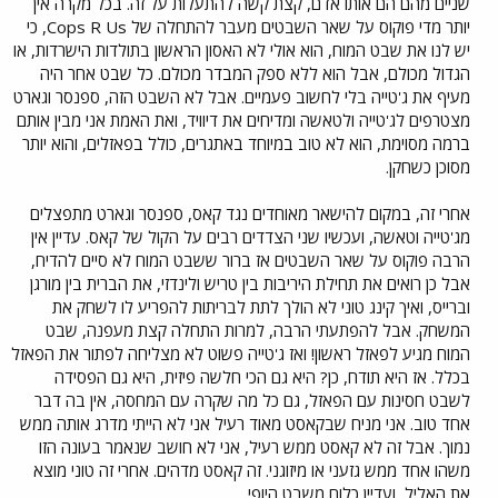
שניים מהם הם אותו אדם, קצת קשה להתעלות על זה. בכל מקרה אין
יותר מדי פוקוס על שאר השבטים מעבר להתחלה של Cops R Us, כי
יש לנו את שבט המוח, הוא אולי לא האסון הראשון בתולדות הישרדות, או
הגדול מכולם, אבל הוא ללא ספק המבדר מכולם. כל שבט אחר היה
מעיף את ג'טייה בלי לחשוב פעמיים. אבל לא השבט הזה, ספנסר וגארט
מצטרפים לג'טייה ולטאשה ומדיחים את דיוויד, ואת האמת אני מבין אותם
ברמה מסוימת, הוא לא טוב במיוחד באתגרים, כולל בפאזלים, והוא יותר
מסוכן כשחקן.
אחרי זה, במקום להישאר מאוחדים נגד קאס, ספנסר וגארט מתפצלים
מג'טייה וטאשה, ועכשיו שני הצדדים רבים על הקול של קאס. עדיין אין
הרבה פוקוס על שאר השבטים אז ברור ששבט המוח לא סיים להדיח,
אבל כן רואים את תחילת היריבות בין טריש ולינדזי, את הברית בין מורגן
וברייס, ואיך קינג טוני לא הולך לתת לבריתות להפריע לו לשחק את
המשחק. אבל להפתעתי הרבה, למרות התחלה קצת מעפנה, שבט
המוח מגיע לפאזל ראשון! ואז ג'טייה פשוט לא מצליחה לפתור את הפאזל
בכלל. אז היא תודח, כן? היא גם הכי חלשה פיזית, היא גם הפסידה
לשבט חסינות עם הפאזל, גם כל מה שקרה עם המחסה, אין בה דבר
אחד טוב. אני מניח שבקאסט מאוד רעיל אני לא הייתי מדרג אותה ממש
נמוך. אבל זה לא קאסט ממש רעיל, אני לא חושב שנאמר בעונה הזו
משהו אחד ממש גזעני או מיזוגני. זה קאסט מדהים. אחרי זה טוני מוצא
את האליל, ועדיין כלום משבט היופי.