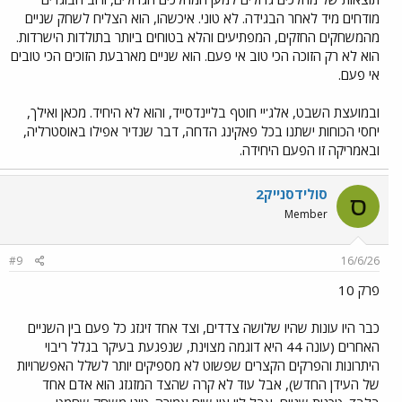
מודחים מיד לאחר הבגידה. לא טוני. איכשהו, הוא הצליח לשחק שניים
מהמשחקים החזקים, המפתיעים והלא בטוחים ביותר בתולדות הישרדות.
הוא לא רק הזוכה הכי טוב אי פעם. הוא שניים מארבעת הזוכים הכי טובים
אי פעם.
ובמועצת השבט, אלג'יי חוטף בליינדסייד, והוא לא היחיד. מכאן ואילך,
יחסי הכוחות ישתנו בכל פאקינג הדחה, דבר שנדיר אפילו באוסטרליה,
ובאמריקה זו הפעם היחידה.
סולידסנייק2
ס
Member
#9
16/6/26
פרק 10
כבר היו עונות שהיו שלושה צדדים, וצד אחד זיגזג כל פעם בין השניים
האחרים (עונה 44 היא דוגמה מצוינת, שנפגעת בעיקר בגלל ריבוי
היתרונות והפרקים הקצרים שפשוט לא מספיקים יותר לשלל האפשרויות
של העידן החדש), אבל עוד לא קרה שהצד המזגזג הוא אדם אחד