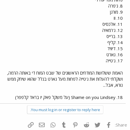
8. ג'פרה
9. מורגן
10. וו
11. אלכסיס
12. ג'רמאיה
13. ברייס
14. קליף
15. דיוויד
16. גארט
17. ג'טייה
האמת ששלושת המודחים הראשונים של שבט המוח די באותה הרמה,
ושקלתי להעלות את ג'טייה לפחות מעל גארט בגלל שהוא שיחק ממש
נורא, אבל...
18. Shame on you Lindsey (על משקל פאק יו בראד קלפפר)
You must log in or register to reply here.
פייסבוק
Twitter
Reddit
Pinterest
Tumblr
WhatsApp
דואר אלקטרוני
הוסף קישור
Share: