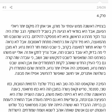
#3
2/6/26
פרק 4
בצפייה ראשונה ממש עפתי על מורגן, אני אתן לה מיקום יותר ריאלי
הפעם, אבל היא בוודאי לא הגיעה רק בשביל להשתזף. הגב שלה היה
נגד הקיר מהרגע הראשון, והיא לא מפסיקה להילחם. ברגע שהשבט חזר
מהמועצה, היא מיד זרקה את ג'רמאיה מתחת לאוטובוס. אבל לא נראה
לי שהיא תחזור למועצה בקרוב, כי שבט המוח חזר להיות גרוע. לא מובן
לי מה בדיוק לא עובד בשבט הזה, אבל צריך לתקן את זה. אולי יש משהו
בפורמט הזה שמאפשר לשבט לפקשש שוב ושוב, כי עובדה שזה קורה
גם בלי העידן החדש שאוהב לקחת למתמודדים את אבן האש. שבט
המוח גרוע, מאטסינג היה אפילו יותר גרוע, ולמרות שהם התמודדו רק
בשלושה אתגרים, אני חושב שאפשר להחשיב אפילו את סבוגה.
הסיבה שהקאסט הזה כזה טוב הוא בגלל שלצד הדמויות הטובות, כמו
טוני, ספנסר, טריש וקאס (שרה במובן הזה היא כמו פרוואטי, בעונה
הראשונה שלה היא לא הייתה כזאת משהו, בעונה השנייה שלה היא
הפציצה וגם זכתה, ובשלישית היא גם הייתה מעולה אבל החווירה לעומת
בן בריתה. ההבדל הוא ששרה הייתה יותר טובה מפרוואטי בכל שלוש
העונות) יש גם אנשים שאתה אוהב לשנוא ושמח שמודחים. הישרדות