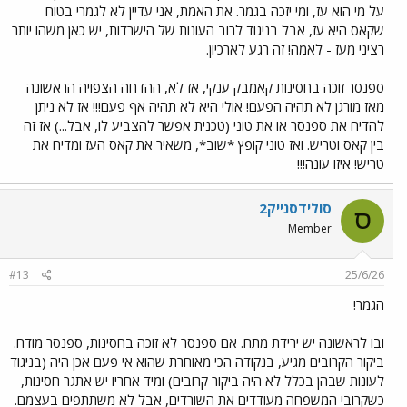
על מי הוא עז, ומי יזכה בגמר. את האמת, אני עדיין לא לגמרי בטוח
שקאס היא עז, אבל בניגוד לרוב העונות של הישרדות, יש כאן משהו יותר
רציני מעז - לאמה! זה רגע לארכיון.
ספנסר זוכה בחסינות קאמבק ענקי, אז לא, ההדחה הצפויה הראשונה
מאז מורגן לא תהיה הפעם! אולי היא לא תהיה אף פעם!!! אז לא ניתן
להדיח את ספנסר או את טוני (טכנית אפשר להצביע לו, אבל...) אז זה
בין קאס וטריש. ואז טוני קופץ *שוב*, משאיר את קאס העז ומדיח את
טריש! איזו עונה!!!
סולידסנייק2
ס
Member
#13
25/6/26
הגמר!
ובו לראשונה יש ירידת מתח. אם ספנסר לא זוכה בחסינות, ספנסר מודח.
ביקור הקרובים מגיע, בנקודה הכי מאוחרת שהוא אי פעם אכן היה (בניגוד
לעונות שבהן בכלל לא היה ביקור קרובים) ומיד אחריו יש אתגר חסינות,
כשקרובי המשפחה מעודדים את השורדים, אבל לא משתתפים בעצמם.