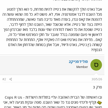
אבל גארט הולך להקשות את ג'טייה להיות מודחת, כי הוא הולך למנוע
מכל השבט לדבר אסטרטגיה. אחי, לא. פשוט לא. כל מה שהוא עושה זה
להפנות את קאס נגדו, בעזרה מאוד נדיבה מצד טאשה, שמההתחלה
הייתה בצד של ג'טייה. אלא שכשכל שאר, השבט הולך לחוף לדבר,
ג'טייה שופכת את כל האורז למדורה! שתי עונות בלבד מאז שברנדון הפך
לראשון אי פעם שמפונה בגלל שעבר על חוקי הפורמט! ואחרי כל זה,
קאס... מדיחה את גארט?! וואט דה פאק?!? אוקיי, התחרות על התחתית
קשוחה בין ג'טייה, גארט ודיוויד, אבל אתן בטוחות שהדחתן את האדם
הנכון?!?
סולידסנייק2
ס
Member
#2
30/5/26
פרק 3
ובו ראשיתה של הברית האהובה עליי בתולדות הישרדות - Cops R Us
וקליף ולינדזי פונים נגד כל שאר השבט. סופה ענקית מגיעה לאי, אני
חושב שזו הפעם האחרונה כמעט שיהיה כזה פוקוס על מזג האוויר. שבט