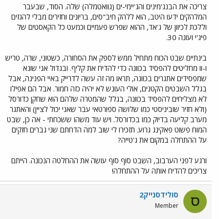
צריכה את הבנג'מינים והג'יימי-ים (גוואטמלה) שלה. הסוד, שבעבר
המלהקים ידעו היטב, הוא ללהק חיב"סים, בריונים וחזירים מבלי להגזים
וללכת לכיוון של ג'אד, ההוא שפרש פעמיים וכמעט כל הקאסטים של
פיג'י ועונה 30.
בינתיים שבט הכוח מתחיל ממש לספק את הסחורה, כשטוני, שרה, טריש
ו-וו מחליטים להפסיד בכוונה כדי להדיח את קליף. ובגדול אני שונא
שמפסידים אתגרים בכוונה, תראו מה זה עשה לדרייק באיי הפנינה, אבל
בגלל השבטים הקטנים, אולי העונש לא יהיה כזה חמור. אבל הם אפילו
לא מצליחים להפסיד בכוונה, בגלל שהמטרה שלהם הוא שחקן כדורסל
(ולא חזיר שוביניסטי כמו שלושה ספורטאי עבר שאני יכול לציין) והאתגר
מערב קליעה בדיוק כמו בכדורסל. ויש עוד משהו ששכחתי - אה כן, שבט
המוח פשוט פאקינג גרוע. תזכירו לי שוב למה הדחתם שני גברים חזקים
על ההתחלה במקום את ג'טייה?
ורגע לפני הערבוב, השבט סוף סוף עושה את ההחלטה הנכונה. הייתם
צריכים להדיח אותה על ההתחלה!
סולידסנייק2
ס
Member