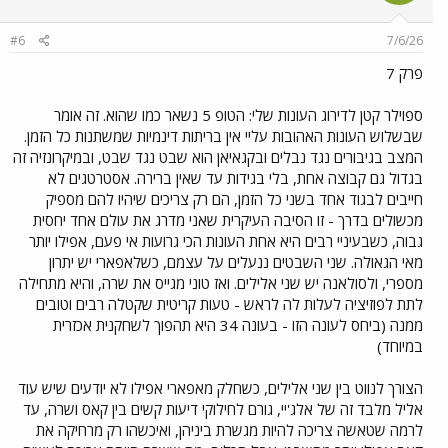
#6
7/6/26
פרק 7
ספוילר קטן לדירוג העונות שלי: הטופ 5 נשאר כמו שהוא. זה אומר
שבשלוש העונות האהובות עליי אין בריתות דינמיות שמשתנות כל הזמן.
המצב בגיבורים נגד נבלים ובקגאיאן הוא שבט נגד שבט, ובמיקרונזיה זה
בגדול גם קבוצה אחת, בלי בגידות עד שאין ברירה. אסטרטגים לא
חייבים לבגוד אחד בשני כל הזמן, הם רק צריכים שיהיו להם מספיק
מכשולים בדרך - זו הסיבה העיקרית שאני מדרג את עולם אחד יחסית
גבוה, כשבעיניי רבים היא אחת העונות הכי גרועות אי פעם, אפילו יותר
מאי הגאולה. שני השבטים ננעלים על עצמם, כשלאפארי יש יתרון
מספרי, ולסולאנה יש שני אלילים. ואז טוני מגייס את שרה, והיא מתחילה
לתת לפוזיציה לעלות לה לראש - טעות קריטית שקטלה רבים וטובים
ממנה (ביחס לעונה הזו - בעונה 34 היא תהפוך לשחקנית אכזרית
במיוחד)
הצורך לנווט בין שני אלילים, כשחלק מאפארי אפילו לא יודעים שיש עוד
אליל מלבד זה של אלג'יי, גורם לחילוקי דיעות קשים בין קאס ושרה, עד
לרמה שטאשה צריכה להיות מגשרת ביניהן, ואיכשהו רק מרחיקה את