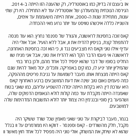
אז בעצם זה בדיוק כמו באוסטרליה, רק שהעונה הזו הייתה ב-2014.
הגירסה הנוכחית (והמעולה) של אוסטרליה עוד לא התחילה. היו רק שתי
עונות, מתחילת שנות ה-2000, אחת הייתה משעממת עד אימים,
והשנייה כללה איכשהו טוויסט עוד יותר גרוע מאי ההכחדה.
קאס זוכה בחסינות לראשונה, והגורל של ספנסר נחרץ. הוא עוד מנסה
להתפתל קצת, בניסיון להדיח את וו, אבל ללא הועיל. אבל אולי היה
עדיף אילו טוני וקאס היו מצביעים נגד וו, כי הוא זכה בחסינות האחרונה,
לראשונה אי פעם! הדבר הקל הוא להדיח את טוני, אבל אני מניח שוו
החליט בסופו של דבר שהוא יפסיד לכל אחד מהם, ולכן בחר במי
שהמיליון יותר יגיע לו, כמו קים באפריקה. ותכל'ס, יכול מאוד להיות שגם
קאס הייתה מנצחת אותו. מעבר לשמועות על גניבת פריטים מההפקה,
כמה פעמים נאום טוב שינה את דעת המושבעים ברגע האחרון? קאס
היא עורכת דין. היא בקלות הייתה יכולה להשפיע עליהם, כמו שאני בטוח
שאמנדה הייתה מקבלת עוד כמה קולות לולא הנאומים הדפוקים שלה,
ושהפער בין סופי ובנג'מין היה צמוד יותר לולא התשובות המדהימות שלה
למושבעים.
בגמר, מעבר לביקורת על טוני שאני מאמין שכל שורד ששיקר היה
מקבל, חלק מהשורדים - קאס וספנסר - דווקא היו ממורמרים על וו בגלל
שהוא לא שיחק את המשחק. אולי טוני היה מפסיד לכל אחד חוץ מאשר וו