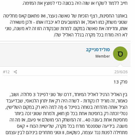
חייב ללמוד לשקר! או שזה היה בכוונה כדי לפוצץ את המזימה.
באתגר החסינות, רצף הזכיות של טאשה נעצר, ואז פתאום קאס מחליטה
שטוני משחק כמו ראסל, אז המושבעים לא יכבדו אותו - ולכן משאירה
אותו, ומדיחה את טאשה במקום. למרות שבנקודה הזו זה לא משנה, טוני
לא היה מודח בכל מקרה בגלל האליל שלו.
סולידסנייק2
ס
Member
#12
23/6/26
פרק 13
בין האליל הרגיל לאליל המיוחד, דרכו של טוני לפיינל 3 סלולה. ושוב,
כאמור, זה מוריד לו נקודות - לשרה היה רק את יתרון הלגאסי, שבדיעבד
הציל אותה מהדחה בטוחה בפיינל 6 (זה למה היא רק במקום השלישי),
נטלי זכתה רק בחסינות אחת בכל סן חואן, ולמרות שטוני זכה ביותר
מחסינות אחת בעונה 40... זה המשחק הכי מושלם אי פעם, אז מה זה
משנה. בידיעה שספנסר מודח בכל מקרה, שלישיית הכוח + קאס
מתחילה לפנות נגד עצמה, כשקאס, וו וטוני מתחרים ביניהם לבין עצמם