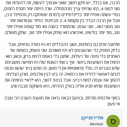
הרבה, אם בכלל, יש תיקון חשוב שאני אצטרך לעשות, וזה להעלות את
טוני לטופ 4, כמו שהייתי צריך מההתחלה. שרה הייתה יותר חסרת רחמים,
נטלי עשתה אפילו יותר בליינדסיידים (למרות ששיחקה רק מהפיינל 10),
אבל אין הרבה הבדל בין מקומות 2-4 מבחינתי. היחיד שבוודאות יותר
טוב מטוני הוא... טוני עצמו, שהתמודד בעונה 40 מול קאסט אפילו יותר
טוב, מול יותר בולשיט, ואיכשהו הוא שיחק אפילו יותר טוב. שחקן מושלם.
סולאנה זוכים גם בחסינות, ושוב ההבדלים לא היו כאלה נוראיים, אבל
בדיוק מספיק כדי שהשבטים לא יהיו מאוזנים. טוני משחק במוחות של
האחרים בלי טיפה של רעילות, שחצן בלי באמת להיות בריון, ובואו, הוא
הרוויח את השחצנות ביושר. איך בשתי העונות שלו היו חמישה מושבעים
שלא הצביעו לו, כולל פרוואטי!!!!! אין לי מושג. זה ממש ברור שהוא מנסה
לגרום לאפארי להדיח את ג'רמאיה. זה בינו לבין אלכסיס, מורגן הצליחה
להפוך את עצמה למוח רביעי. אבל בניגוד לטוני, היא *לא* הרוויחה את
השחצנות שהיא תגיע אליה בפרק ההדחה, היא משחקת סבבה וזהו.
בסוף אלכסיס מודחת, ובפעם הבאה נראה את מועצת השבט הכי טובה
אי פעם.
סולידסנייק2
ס
Member