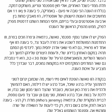
בלבד. טכנית שניים, אבל לוו אין שום אמירה. טוני משחק שחמט
תלת-ממדי כשכל האחרים, אולי חוץ מספנסר וטריש, משחקים דמקה.
בגללו זו העונה הכי טובה אי פעם - באמריקה, כי בעונה 9 (או 11 אם
מחשיבים את העונות הישנות) של אוסטרליה, היו מאבקי כוחות בין
ארבעה אסטרטגים ובעלי בריתם, ויחסי הכוחות השתנו דרסטית מפרק
לפרק, ממש מהפרק הראשון של העונה!
הפרק יש לו אתגר נוסף: ספנסר, טאשה, ג'רמאיה וג'פרה זוכים בפרס, וזו
ההזדמנות המושלמת לשכנע את ג'פרה לעבור צד, כי בעונה הזו אף
אחד לא פראייר, גם לא מי שאני אדרג יחסית נמוך. לינדסי מן הסתם
תהיה במקום האחרון בדירוג שלי, ולעומת היצורים שליהקו למשך רוב
העשור השלישי, והמאצ'ואיזם הרעיל של עונות 30 ו-32, היא די נסבלת.
גם שאר המודחים המוקדמים יהיו במקומות נמוכים, דבר שבדרך כלל
מצביע על איכות העונה.
בנקודה הזו טאשה הופכת לאיום פיזי רשמי, מה שכמובן יגרום לטוני
להתהפך עליה ברגע שיוכל, אבל כרגע יש לו דילמה, האם להמשיך
ולהדיח את ג'פרה כאן ועכשיו, כשברור שהצד השני מכוון שוב נגדו, או
ללכת על בטוח. אבל ברגע האמת, טוני (וגם וו) עובר צד פעם נוספת,
לברית המקורית שלו, וג'רמאיה (Who's Jeremy) מודח. רק רגע - בעונה
הבאה לוהק אדם בשם ג'רמי, רק כדי לענות על השאלה של שרה
ומורגן!!! אה, וספנסר השתמש באליל שלו.