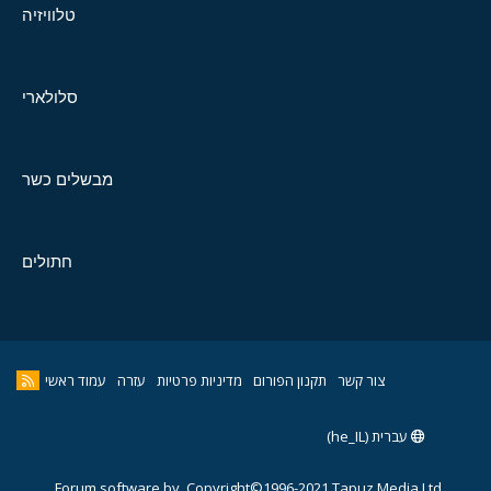
טלוויזיה
סלולארי
מבשלים כשר
חתולים
צור קשר
תקנון הפורום
מדיניות פרטיות
עזרה
עמוד ראשי
עברית (he_IL)
Forum software by
Copyright©1996-2021,Tapuz Media Ltd.