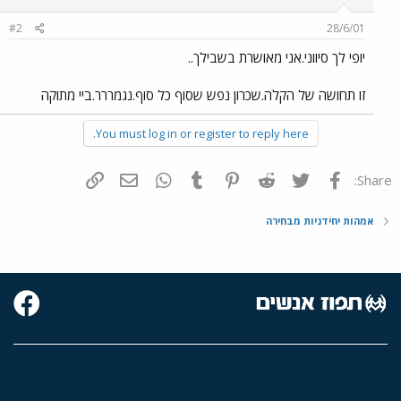
#2
28/6/01
יופי לך סיווני.אני מאושרת בשבילך..
זו תחושה של הקלה.שכרון נפש שסוף כל סוף.נגמררר.ביי מתוקה
You must log in or register to reply here.
פייסבוק
Twitter
Reddit
Pinterest
Tumblr
WhatsApp
דואר אלקטרוני
הוסף קישור
Share:
אמהות יחידניות מבחירה