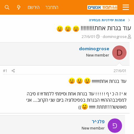
התחבר
הירשם
אמהות יחידניות מבחירה
עוד בגרות אחת!!!!!!!!!
פ
פ
27/6/01
dominogrose
ו
ו
ת
ר
dominogrose
D
ח
ס
New member
ה
ם
נ
ב
ו
ת
#1
27/6/01
ש
א
א
ר
עוד בגרות אחת!!!!!!!!!
י
ך
א י ז ה כ י ף ! ! ! ! ! עוד בגרות אחת וסיימתי ללמוד!!! זו סיבה
למסיבבההה!!!! הבגרות בפסיכולוגיה ביום שני הקרוב..... אני
מאוששרררתתתת !!!!!!!
))
פלג^ר
פ
New member