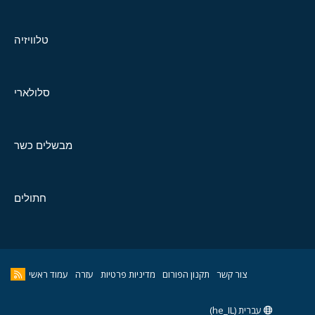
טלוויזיה
סלולארי
מבשלים כשר
חתולים
צור קשר
תקנון הפורום
מדיניות פרטיות
עזרה
עמוד ראשי
עברית (he_IL)