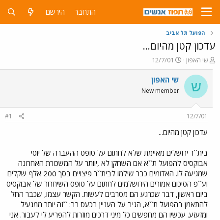
התחבר
הירשם
הפועל תל אביב
עדכון קטן מהיום...
פ
פ
שי האפון
12/7/01
ו
ו
ת
ר
שי האפון
ש
ח
ס
New member
ה
ם
נ
ב
ו
ת
#1
12/7/01
ש
א
א
ר
עדכון קטן מהיום...
י
ך
בית``ר ירושלים מאיימת שלא לחתום על טופס ההעברה של יוסי
אבוקסיס להפועל ת``א אם השחקן לא ,יוותר על המשכורת האחרונה
שמגיעה לו. האדומים כבר שילמו לבית``ר פיצויים בסך 200 אלף שקלים
וע``פ הסיכום אמורים הירושלמים לחתום על טופס השיחרור של אבוקסיס
ביום ראשון, דבר שכרגע הם מסרבים לעשות. הקשר עצמו, שכבר החל
להתאמן בהפועל ת``א, הגיב על העניין בכעס רב: ``זה יותר ממגעיל
ומזעזע. עכשיו הם מחפשים כל מיני דרכים מוזרות להפריע לי לעבור. אני