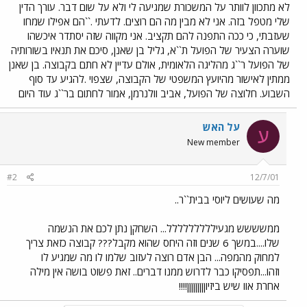
לא מתכוון לוותר על המשכורת שמגיעה לי ולא על שום דבר. עורך הדין
שלי מטפל בזה. אני לא מבין מה הם רוצים. לדעתי .``הם אפילו שמחו
שעזבתי, כי ככה התפנה להם תקציב. אני מקווה שזה יסתדר איכשהו
שוערה הצעיר של הפועל ת``א, גליל בן שאנן, סיכם את תנאיו בשורותיה
של הפועל ר``ג מהליגה הלאומית, אולם עדיין לא חתם בקבוצה. בן שאנן
ממתין לאישור מהיועץ המשפטי של הקבוצה, שצפוי .להגיע עד סוף
השבוע. חלוצה של הפועל, אביב וולנרמן, אמור לחתום בר``ג עוד היום
על האש
ע
New member
#2
12/7/01
מה שעושים ליוסי בבית``ר..
ממשששש מגעיללללללללל... השחקן נתן לכם את הנשמה
שלו....במשך 6 שנים וזה היחס שהוא מקבל??? קבוצה כזאת צריך
למחוק מהמפה... הבן אדם רוצה לעזוב שלמו לו מה שמגיע לו
וזהו...תפסיקו כבר לדרוש ממנו דברים.. זאת פשוט בושה אין מילה
אחרת אוו שיש ביזיוןןןןןןןןן!!!!