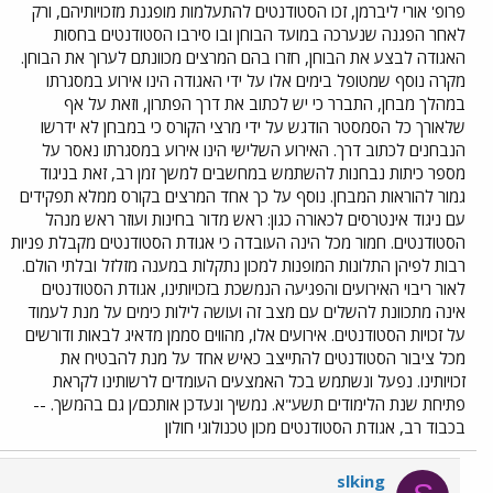
פרופ' אורי ליברמן, זכו הסטודנטים להתעלמות מופגנת מזכויותיהם, ורק
לאחר הפגנה שנערכה במועד הבוחן ובו סירבו הסטודנטים בחסות
האגודה לבצע את הבוחן, חזרו בהם המרצים מכוונתם לערוך את הבוחן.
מקרה נוסף שמטופל בימים אלו על ידי האגודה הינו אירוע במסגרתו
במהלך מבחן, התברר כי יש לכתוב את דרך הפתרון, וזאת על אף
שלאורך כל הסמסטר הודגש על ידי מרצי הקורס כי במבחן לא ידרשו
הנבחנים לכתוב דרך. האירוע השלישי הינו אירוע במסגרתו נאסר על
מספר כיתות נבחנות להשתמש במחשבים למשך זמן רב, זאת בניגוד
גמור להוראות המבחן. נוסף על כך אחד המרצים בקורס ממלא תפקידים
עם ניגוד אינטרסים לכאורה כגון: ראש מדור בחינות ועוזר ראש מנהל
הסטודנטים. חמור מכל הינה העובדה כי אגודת הסטודנטים מקבלת פניות
רבות לפיהן התלונות המופנות למכון נתקלות במענה מזלזל ובלתי הולם.
לאור ריבוי האירועים והפגיעה הנמשכת בזכויותינו, אגודת הסטודנטים
אינה מתכוונת להשלים עם מצב זה ועושה לילות כימים על מנת לעמוד
על זכויות הסטודנטים. אירועים אלו, מהווים סממן מדאיג לבאות ודורשים
מכל ציבור הסטודנטים להתייצב כאיש אחד על מנת להבטיח את
זכויותינו. נפעל ונשתמש בכל האמצעים העומדים לרשותינו לקראת
פתיחת שנת הלימודים תשע"א. נמשיך ונעדכן אותכם/ן גם בהמשך. --
בכבוד רב, אגודת הסטודנטים מכון טכנולוגי חולון
slking