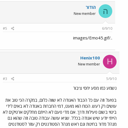
הודור
ה
New member
#5
6/9/10
../images/Emo45.gif
Henix100
H
New member
#3
5/9/10
נשמע כמו מסע יחסי ציבור
בפועל וזה עם כל הכבוד האגודה לא שווה כלום, במקרה הכי טוב את
עושים רק רעש. הכוח הוא מועט, דמי החברות באגודה לא באים לידי
ביטוי בשום פעילות ודרך. אם מדי פעם לא הייתם מחלקים ארטיקים לא
הייתי יודע שיש אגודה בכלל. שגיא עושה עבודה טובה וזה שהוא גם
מנהל מדור בחינות וגם ראש מנהל הסטודנטים רק עוזר לסטודנטים