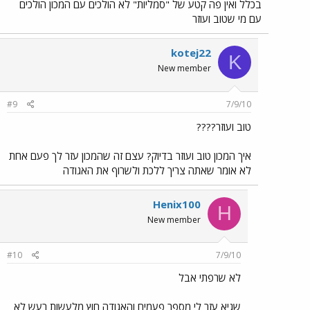
בכלל ואין פה קטע של "סמליות" לא הולכים עם המכון הולכים
עם מי שטוב ועוזר
kotej22
K
New member
#9
7/9/10
טוב ועוזר????
איך המכון טוב ועוזר בדיוק? עצם זה שהמכון עזר לך פעם אחת
לא אומר שאתה צריך ללכת ולשרוף את האגודה
Henix100
H
New member
#10
7/9/10
לא שרפתי אבל
שגיא עזר לי מספר פעמים והאגודה חוץ מלעשות רעש לא