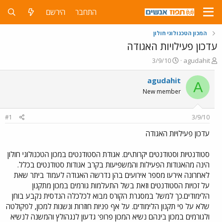
התחבר
הירשם
המכון הטכנולוגי חולון
עדכון פעילויות האגודה
פ
פ
3/9/10
agudahit
ו
ו
ת
ר
agudahit
A
ח
ס
New member
ה
ם
נ
ב
ו
ת
#1
3/9/10
ש
א
א
ר
עדכון פעילויות האגודה
י
ך
סטודנטיות וסטודנטים יקרות\ים. אגודת הסטודנטים במכון הטכנולוגי חולון
הינה מהאגודות הפעילות והמשפיעות בקרב אגודות סטודנטים בכלל.
לאחרונה אירעו מספר אירועים בהן נדרשה האגודה לעמוד ביתר שאת
על זכויות הסטודנטים וזאת בשל התעלמות גורמים במכון מתקנון
הלימודים.כך למשל במסגרת הקורס מבוא לכלכלה הנדסית נקבע בוחן
שלא על פי תקנון הלימודים. על אף פניות חוזרות ונשנות למכון, לפקולטה
ולגורמים במכון בינהם נשיא המכון פרופ' גדעון לנגהולץ והמשנה לנשיא