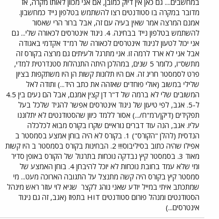
במחשבים.... גם כאן אין דיוק כמובן, אם אני מכוון לאותו מקרה, אז
מדובר במקרה בו סטודנטים רצו להשתמש בטלפון נייד כמחשבון.
אמנם המרצה אמר שאין בעיה עם זה, אבל ברור הרי שאסור
להשתמש בטלפון נייד בבחינה. 4. ניגוד אינטרסים לכאורה שלי... גם
אני יכול לטעון לניגוד אינטרסים לכאורה של רמ"ד אקדמי באגודה
אבל אני לא ארד לרמה זו. אני מתרגל ולעיתים גם מרצה בקורס זה
מתשס"ו, כלומר 5 שנים, במהלכן היתה התנהלות סטנדרטית למדי,
פרט לסמסטר חריג זה. אם היו תלונות קשות הן היו משתקפות בציון
שלילי במשוב (אולי פוחדים שאזהה את כתב היד...) ותודה לאל
המשובים שלי לא ברמה של ד"ר דן קצין אמנם, אבל הם נעים בין 4.5
ל-5. אגב, לפי טיעון של ניגוד אינטרסים אפשר להגיד שלכל בעל
תפקידים (דיקן/רמ"ח/...) אסור ללמד כיוון שהסטודנטים לא יתלוננו
עליו. אגב, הנה עוד דברים נוראיים שקרו בקורס מבוא לכלכלה
הנדסית (להלן "הקורס") 1. בקורס לא היה בוחן אמצע בסמסטר ב
אפילו שהיה כתוב בסיליבוס!!! 2. הבחינות בקורס בסמסטר ב היו קשות
מאוד 3. בסמסטר קיץ נבדקה נוכחות בתרגול של הקורס באופן סדיר
ומי שלא עמד בחובת נוכחות לא יוכל להיבחן 4. בוחן האמצע של
סמסטר קיץ בקורס היה קשה מתנצל על התגובה הארוכה מעט... מי
שמתכתב איתי במייל יודע שאני נוהג לקצר
שגיא לוי עוזר ראש מינהל
הסטודנטים ומנהל פורום סטודנטים HIT בתפוז (אגב, זה גם ניגוד
אינטרסים...)