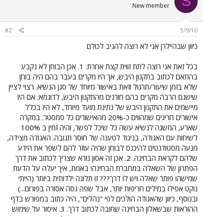
S
New member
#2
5/9/10
כיוון שבהיילרן אני לא רוצה להגיב לכולם
בכל זאת אני רוצה לתת זווית קצת אחרת: 1. אכן הבוחן לא נקבע
בהתאם לכתוב בתקנון היבש, אך היו מקרים בעבר בהם היה בוחן
שלא בזמן שיעור/תרגול וזאת באישור מיוחד של סגן הנשיא. רצוי לציין
שישנם הרבה מקרים בהם חורגים מהתקנון היבש, לדוגמא: אם היו
מיישמים את התקנון היבש של נתינת מועד מיוחד, לא היו בכלל
אישורים חריגים שמהווים כ-20% מהאישורים כל סמסטר. במקרה
שארע, המשנה לנשיא עשה כל שיכל לפשר, והיה זמין ב 100%
לשיחות עם האגודה, בניגוד לטענה של חוסר תגובה. האגודה מצידה,
מנעה מסטודנטים להיכנס לבוחן שהיה עוזר להם לשפר את הידע
שלהם לקראת הבחינה. 2. אכן זה אסון נורא שצריך לכתוב את דרך
הפתרון של השאלה במחברת הבחינה! באמת, איך יעלה על הדעת
שמישהו פותר שאלה ויש לו דרך??? זו תלונה ילדותית ביותר (הייתי
נוקט אפילו במילים חריפות יותר, אבל שפה גסה אסורה בפורום...)
ובנוסף, כיוון שהאגודה הולכים לפי "נהלים", היה כתוב במפורש בדף
ההוראות שבשאלון הבחינה שחובה לכתוב דרך. 3. איסור על שימוש