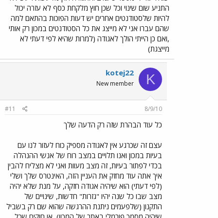
התניע שום שינוי וכל שכן חוץ מלקחת כסף לא עזרה יכול
להיות שלסטודנטים אחרים יש דעות הפוכות בהתאם למה
שהם עברו אני לא מייצג את כל הסטודנטים במכון רק אותי
,ואם כן הייתי הולך לאגודה (למרות שהיא לפי דעתי לא
מייצגת)
kotej22
K
New member
#11
8/9/10
כל עוד הבהרת שזה רק הדעה שלך
עצם זה שכרגע אין לאגודה מספיק כוח לעזור לנו עם
בעיות במכון ואנו תלויים במצב רוח של אנשי ההנהלה
בכדי לפתור בעיות, זה מצב מעוות ואני לא מצליח להבין
איך אתה עוד מחזק את העניין הזה, האינטרס שלך ושלי
(לפי דעתי) הוא שיהיה אגודה חזקה, על מנת שלא יהיה
מצב שבו כל שנה יהיו "גזרות" חדשות, שינויים של
התקנון (שלפעמים ניתנת ההרגשה שהוא שם רק בשביל
שיהיה מסמך פורמלי באתר של המכון), או חוקים שכל