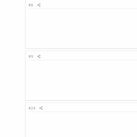
#8
#9
#24