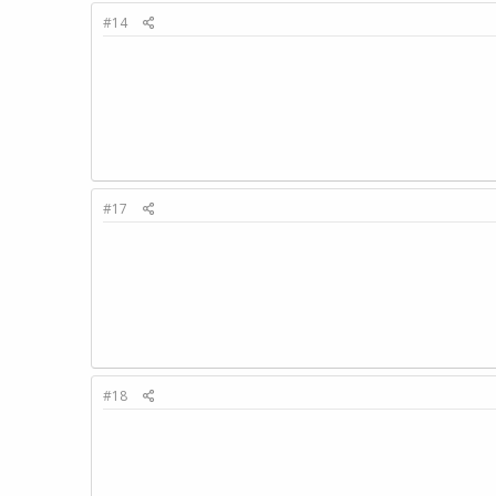
#14
#17
#18