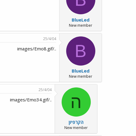
BlueLed
New member
25/4/04
B
../images/Emo8.gif
BlueLed
New member
25/4/04
ה
../images/Emo34.gif
הקרפיון
New member