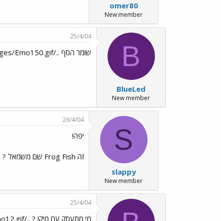
omer80
New member
25/4/04
B
שומר הסף ../images/Emo150.gif
BlueLed
New member
26/4/04
S
יפה!
זה Frog Fish שם משמאל ? או שרק נדמה לי...
slappy
New member
25/4/04
מי מתעסק עם מיקו ? ../images/Emo12.gif