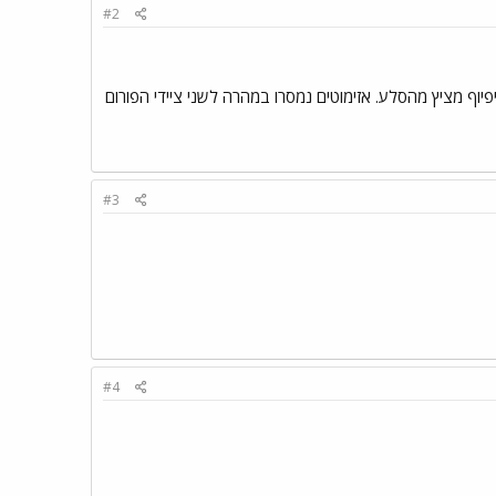
#2
ף מציץ מהסלע. אזימוטים נמסרו במהרה לשני ציידי הפורום
#3
#4