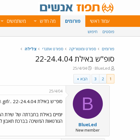
עמוד ראשי
פורומים
מה חדש
משתמשים
פוסטים
חיפוש
פורומים
ספורט ומוטוריקה
ספורט אתגרי
צלילה
סופ"ש באילת 22-24.4.04
פ
פ
25/4/04
BlueLed
ו
ו
1
2
3
הבא
ת
ר
ח
ס
ה
ם
25/4/04
נ
ב
B
סופ"ש באילת 22-24.4.04 ../images/Emo11.gif
ו
ת
ש
א
א
ר
יומיים באילת בחברתה של שירת המ
י
הגורטאות המשיכה בברכת תאבון לסו
BlueLed
ך
New member