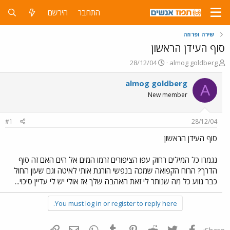
התחבר
הירשם
שירה ופרוזה
סוף העידן הראשון
פ
פ
28/12/04
almog goldberg
ו
ו
ת
ר
almog goldberg
A
ח
ס
New member
ה
ם
נ
ב
ו
ת
#1
28/12/04
ש
א
א
ר
סוף העידן הראשון
י
ך
נגמרו כל המילים רחוק עפו הציפורים זרמו המים אל הים האם זה סוף
הדרך? הרוח הקפואה שמכה בנפשי הורגת אותי לאיטה וגם שעון החול
כבר גווע כל מה שנותר לי זאת האהבה שלך אז אולי יש לי עדיין סיכוי...
You must log in or register to reply here.
פייסבוק
Twitter
Reddit
Pinterest
Tumblr
WhatsApp
דואר אלקטרוני
הוסף קישור
Share: