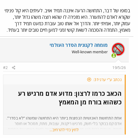
בסופו של דבר, התחושה הרעה איננה תמיד אויב. לעיתים היא קול פנימי
שקורא לאדם להתעורר. היא מזכירה לו שהוא רוצה משהו גדול יותר,
עמוק יותר, אמיתי יותר. והדרך אל אותו טוב עוברת כמעט תמיד דרך
מאמץ, התמדה והסכמה לשאת קושי זמני למען חיים טובים יותר בעתיד.
מומחה לקנונית הסדר העולמי
Well-known member
#2
19/5/26
נכתב ע"י ערני31:
הכאב כרמז לרצון: מדוע אדם מרגיש רע
כשהוא בורח מן המאמץ​
אחת התחושות האנושיות הנפוצות ביותר היא התחושה שמשהו “לא בסדר”.
אדם קם בבוקר בלי חשק, מרגיש ריקנות, עצבות, מתח, תסכול או חוסר
סיפוק. פעמים רבות הוא מנסה לברוח מן ההרגשה הזאת באמצעות הסחות
לחץ כדי להרחיב...
דעת: טלפון, אוכל, בידור, שינה, כעס, קניות, ויכוחים או דמיונות. אך לעיתים