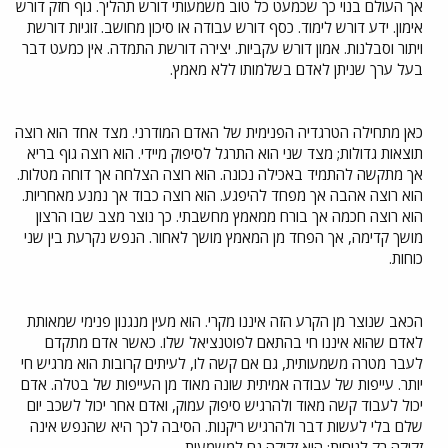
אך העולם בנוי כך שכמעט כל טוב משמעותי דורש תהליך. גוף חזק דורש
אימון. ידע דורש לימוד. כסף דורש עבודה או סיכון מחושב. זוגיות דורשת
ויתור וסבלנות. אמון דורש עקביות. יצירה דורשת התמדה. אין כמעט דבר
בעל ערך שניתן לאדם בשלמותו ללא מאמץ.
כאן מתחילה הטרגדיה הפנימית של האדם המודרני. מצד אחד הוא רוצה
תוצאות גדולות; מצד שני הוא התרגל לסיפוק מיידי. הוא רוצה גוף בריא
אך מתקשה להתמיד באכילה נכונה. הוא רוצה הצלחה אך דוחה מטלות.
הוא רוצה אהבה אך מפחד להיפגע. הוא רוצה כבוד אך נמנע מאחריות.
הוא רוצה חכמה אך בורח ממאמץ מחשבתי. כך נוצר מצב שבו הרצון
מושך קדימה, אך הפחד מן המאמץ מושך לאחור. הנפש נקרעת בין שני
כוחות.
הכאב שנוצר מן הקרע הזה איננו מקרי. הוא מעין מנגנון פנימי שמאותת
לאדם שהוא איננו חי בהתאם לפוטנציאל שלו. כאשר אדם מתקדם
לעבר מטרה משמעותית, גם אם קשה לו, לעיתים קרובות הוא מרגיש חי
יותר. עייפות של עבודה אמיתית שונה מאוד מן העייפות של בטלה. אדם
יכול לעבוד קשה מאוד ולהרגיש סיפוק עמוק, ואדם אחר יכול לשכב יום
שלם בלי לעשות דבר ולהרגיש ריקנות. הסיבה לכך היא שהנפש אינה
זקוקה רק לנוחות; היא זקוקה גם למשמעות.