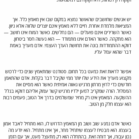
יש אנשים שחושבים שהאושר נמצא במקום שבו אין מאמץ כלל. אך
המציאות מלמדת אחרת. חיים ללא מאמץ אינם יוצרים שלווה אלא ניוון.
כאשר השרירים אינם פועלים — הם נחלשים. כאשר המוח אינו חושב —
הוא מתקהה. כאשר האדם אינו מתמודד — הוא נעשה חסר ביטחון.
דווקא ההתמודדות בונה את תחושת הערך העצמי. אדם מעריך באמת
דבר שהוא עמל עליו.
אפשר לראות זאת כמעט בכל תחום. סטודנט שמתאמץ שנים כדי לרכוש
מקצוע מעריך את הידע שלו יותר ממי שקיבל דבר בקלות. אדם שהתאמן
חודשים כדי לרוץ מרתון מרגיש גאווה אמיתית כאשר הוא מסיים את
המסלול. הורה שמקריב למען ילדיו מרגיש קשר עמוק אליהם דווקא בגלל
ההשקעה. המאמץ אינו רק מחיר שמשלמים בדרך אל הטוב; פעמים רבות
הוא עצמו חלק מן הטוב.
כאשר אדם נמנע שוב ושוב מן המאמץ הדרוש לו, הוא מתחיל לאבד אמון
בעצמו. הוא מבטיח לעצמו שיתחיל מחר, אך אינו מתחיל. הוא יודע מה
נכון עבורו, אך דוחה זאת. בהתחלה הוא רק מתעצל מעט, אך עם הזמן