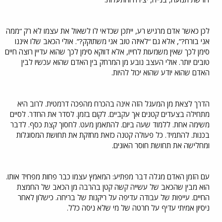
לכן כאשר אדם מרגיש רע, ייתכן שכדאי לו לשאול את עצמו לא רק “ממה
אני בורח?”, אלא גם “לאיזה טוב אני משתוקק?”. אולי הכאב שלו איננו
סימן לכך שאין משמעות לחייו, אלא דווקא סימן לכך שהוא עדיין רוצה חיים
טובים יותר. אולי העצב נובע מן המרחק בין האדם שהוא עכשיו לבין
האדם שהוא יודע שהוא יכול להיות.
הדרך לצאת מן המעגל הזה אינה בהכרח מהפכה דרמטית. לרוב היא
מתחילה בצעדים קטנים אך עקביים. לקום בזמן. לסדר את החדר. לסיים
משימה אחת. ללמוד שעה ביום. להתאמן מעט. לחסוך קצת כסף. לדבר
בכנות. להתמיד. כל פעולה קטנה כזאת מחזקת את תחושת המסוגלות
ומחלישה את תחושת חוסר האונים.
עם הזמן האדם מגלה דבר מפתיע: המאמץ עצמו כבר פחות מפחיד אותו.
הוא מבין שהכאב של עשייה קשה קטן בהרבה מן הכאב של החמצת
החיים. עייפות של עבודה עדיפה על ריקנות של בריחה. כישלון לאחר
ניסיון אמיתי עדיף על חרטה של מי שלא ניסה כלל.