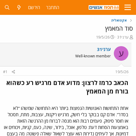
התחבר
הירשם
אקטואליה
סוד המאמץ
פ
פ
ערני31
19/5/26
ו
ו
ת
ר
ערני31
ע
ח
ס
Well-known member
ה
ם
נ
ב
ו
ת
#1
19/5/26
ש
א
א
ר
הכאב כרמז לרצון: מדוע אדם מרגיש רע כשהוא
י
בורח מן המאמץ​
ך
אחת התחושות האנושיות הנפוצות ביותר היא התחושה שמשהו “לא
בסדר”. אדם קם בבוקר בלי חשק, מרגיש ריקנות, עצבות, מתח, תסכול
או חוסר סיפוק. פעמים רבות הוא מנסה לברוח מן ההרגשה הזאת
באמצעות הסחות דעת: טלפון, אוכל, בידור, שינה, כעס, קניות, ויכוחים או
דמיונות. אך לעיתים נדירות הוא עוצר לשאול שאלה פשוטה: מה בעצם