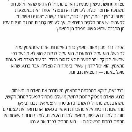
נוצרת תחושת כישלון פנימית. האדם מתחיל להרגיש שהוא חלש, חסר
משמעת או חסר יכולת. לעיתים הוא מנסה להסתיר זאת באמצעות
תירוצים: “אין לי זמן”, “אין לי כוח”, “המצב קשה”, “אחרים אשמים”.
לפעמים יש אמת חלקית בתירוצים, אך לעיתים קרובות הם גם מגינים עליו
מן ההכרה שהוא פשוט מפחד מן המאמץ.
הפחד הזה מובן מאוד. מאמץ כרוך באי־נוחות. אדם שמתאמץ עלול
להיכשל. הוא עלול להתאכזב. הוא עלול לגלות שהוא לא מוכשר כפי
שחשב. לכן קל יותר לפעמים לא לנסות בכלל. כל עוד האדם לא באמת
מתאמץ, הוא יכול לדמיין שאולי בעתיד היה מצליח. אבל ברגע שהוא
פועל באמת — המציאות נבחנת.
ובכל זאת, דווקא ההסכמה להתאמץ משחררת את האדם מן השיתוק.
ברגע שאדם מפסיק לחכות לחשק מושלם ומתחיל לפעול למרות הקושי,
משהו בנפש מתחיל להשתנות. הביטחון העצמי אינו נבנה בעיקר
ממחשבות חיוביות אלא מהוכחות מעשיות. כאשר אדם רואה את עצמו קם
מוקדם למרות העייפות, מתאמן למרות העצלות, לומד למרות השעמום או
מתמיד למרות הכישלונות — הוא מתחיל לכבד את עצמו.