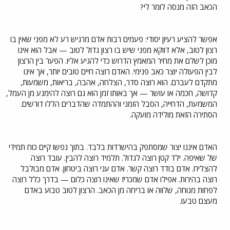
הכאב הזה מנסה לומר לי?
אפשר להציע רעיון יסודי: פעמים רבות אדם מרגיש רע לא מפני שאין בו
רצון לטוב, אלא דווקא מפני שיש בו רצון גדול לטוב — אבל הוא אינו
מוכן לשלם את מחיר המאמץ הדרוש כדי להגיע אליו. הפער בין הרצון
לבין הפעולה יוצר כאב פנימי. האדם רוצה חיים טובים יותר, אך אינו
מתקדם לעברם. הוא רוצה סדר, הצלחה, אהבה, בריאות, משמעות,
קדושה, חכמה או עושר — אך באותו זמן הוא גם רוצה להימנע מן העמל,
המשמעת, הדחייה, הסבל הזמני וההתמדה שהדברים הללו דורשים.
הסתירה הזאת מולידה מועקה.
האדם איננו יצור שמסתפק בהישרדות בלבד. בתוך נפשו קיים כוח תמידי
של שאיפה. ילד קטן רוצה לגדול. תלמיד רוצה להבין. עובד רוצה
להצליח. אדם בודד רוצה קשר. אדם עני רוצה ביטחון. אדם מבולבל
רוצה בהירות. אפילו אדם שמכריז שאינו רוצה כלום — בדרך כלל רוצה
לפחות מנוחה, שלווה או בריחה מן הכאב. הרצון לטוב טבוע באדם
מעצם טבעו.