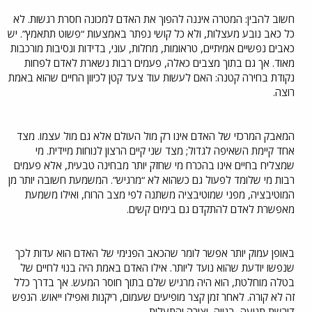
חשוב להבין: המטרה איננה להפוך את האדם למכונה חסרת רגשות. לא
כל כאב נובע מעצלות, ולא כל קושי נפתר באמצעות “פשוט תתאמץ”. יש
כאבים נפשיים אמיתיים, טראומות, מחלות, עוני, בדידות ונסיבות מורכבות
מאוד. אך גם בתוך מצבים כאלה, פעמים רבות נשארת לאדם לפחות
נקודת בחירה קטנה: האם לעשות עוד צעד קטן לכיוון החיים שהוא באמת
רוצה.
המאבק המרכזי של האדם אינו רק מול העולם אלא גם מול עצמו. מצד
אחד קיימת השאיפה לגדול; מצד שני קיים הרצון לנוחות מיידית. מי
שמצליח בחיים אינו בהכרח מי שחזק יותר מבחינה טבעית, אלא פעמים
רבות מי שלומד לפעול גם כשהוא לא “מרגיש”. המשמעת חשובה יותר מן
המוטיבציה, מפני שמוטיבציה משתנה לפי מצב הרוח, ואילו משמעת
מאפשרת לאדם להתקדם גם בימים קשים.
באופן עמוק יותר אפשר לומר שהכאב הפנימי של האדם הוא עדות לכך
שנפשו יודעת שהוא נועד ליותר. אילו האדם באמת היה בנוי לחיים של
בטלה מוחלטת, הוא היה מרגיש שלם בתוך חוסר המעש. אך בדרך כלל
זה לא קורה. לאחר זמן קצר מופיעים שעמום, ריקנות ואפילו ייאוש. הנפש
דורשת תנועה, בנייה, יצירה והתעלות.