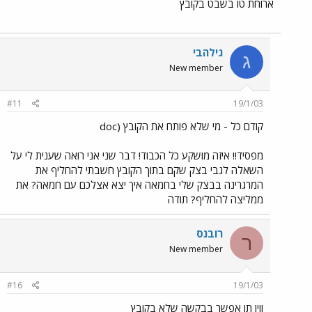
ארוחת טו בשבט בקובץ
גילהבי
ג
New member
#11
19/1/03
קודם כל - מי שלא פותח את הקובץ (doc
מפסיד!! איזה מושקע כל הכבוד! דבר שני אני רואה שענית לי על
השאלה לגבי בצק שקם בתוך הקובץ חשבתי להחליף את
המרגרינה בבצק שלי בחמאה איך יצא אצלכם עם חמאה? את
ממליצה להחליף? תודה
רובנס
ר
New member
#16
19/1/03
ווין תו אפשר בבקשה שלא בקובץ