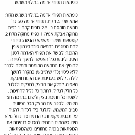
כופתאות תפוחי אדמה במילוי משמש
כופתאות תפוחי אדמה במילוי משמש מקור:
אמא שלי 1.5 ק"ג תפוחי אדמה 50 גר´
חמאה מומסת כ- 2.5 כוסות קמח 1 כפית
מחוקה אבקת אפיה 1 כפית מחוקה מלח 2
קופסאות שימורי משמש להגשה: פירורי
לחם מטוגנים בחמאה סוכר קינמון אופן
ההכנה: לבשל את תפוחי האדמה לסנן
היטב וליבש ככל האפשר למעוך לפירה .
להוסיף את החמאה המומסת והמלח. לקרר
ללא כיסוי (כדי שיתייבש) במקרר למשך
לילה . ללוש בעדינות עם הקמח ואבקת
האפיה. לחלק את הבצק לחלקים ולגלגל
כל חלק לגליל. לחתוך כל גליל לחתיכות .
לשטח כל חתיכת בצק ולשים במרכזה חצי
משמש. לסגור את הבצק מכל הכיוונים
סביב המשמש ולגלגל ביד לכדור. להניח
על תבנית מקומחת. להרתיח סיר גדול מלא
מים. כשהמים רותחים להכניס בזהירות את
הכופתאות בכמה מחזורים. כשהכופתאות