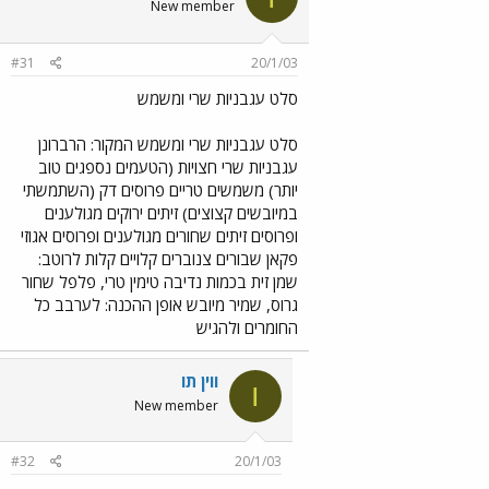
New member
#31
20/1/03
סלט עגבניות שרי ומשמש
סלט עגבניות שרי ומשמש המקור: הרברונן
עגבניות שרי חצויות (הטעמים נספגים טוב
יותר) משמשים טריים פרוסים דק (השתמשתי
במיובשים קצוצים) זיתים ירוקים מגולענים
ופרוסים זיתים שחורים מגולענים ופרוסים אגוזי
פקאן שבורים צנוברים קלויים קלות לרוטב:
שמן זית בכמות נדיבה טימין טרי, פלפל שחור
גרוס, שמיר מיובש אופן ההכנה: לערבב כל
החומרים ולהגיש
ווין תו
ו
New member
#32
20/1/03