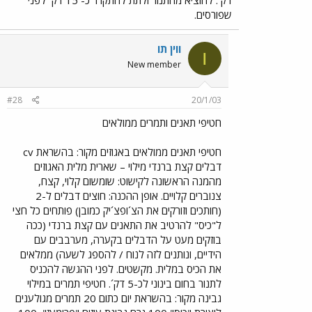
שפורסים.
ווין תו
ו
New member
#28
20/1/03
חטיפי תאנים ותמרים ממולאים
חטיפי תאנים ממולאים באגוזים מקור: בהשראת cv
דבלים קצת ברנדי מילוי – שארית מלית האגוזים
מהמנה הראשונה לקישוט: שומשום קלוי, קצח,
צנוברים קלויים. אופן ההכנה: חוצים דבלים ל-2
(חותכים וזורקים את הצ´ופצ´יק כמובן) פותחים כל חצי
ל"כיס" להרטיב את התאנים עם קצת ברנדי (ככה
בוזקים מעט על הדבלים בקערה, מערבבים עם
הידיים, ונותנים לזה לנוח / להספג לשעה) ממלאים
את הכיס במלית. מקשטים. לפני ההגשה להכניס
לתנור בחום בינוני לכ-5 דק´. חטיפי תמרים במילוי
גבינה מקור: בהשראת יום כתום 20 תמרים מגולענים