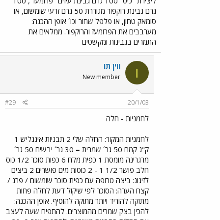
ליצירת "כיס" 100 גרם גבינת עיזים "פרומעז", 100
גרם גבינת רוקפור מגוררת 50 גרם זרעי שומשום, או
סומאק טחון, או פלפל שחור וכו´ אופן ההכנה:
מערבבים את הפרומעז והרוקפור. ממלאים את
התמרים בגבינות ומקשטים
ווין תו
ו
New member
#29
20/1/03
לחמניות - חלה
לחמניות המקור: החלה שלי 2 תבניות אינגליש 1
ק"ג קמח 50 גר´ שמרית = 30 גר´ יבשים 50 גר´
מרגרינה מומסת 1 כפית מלח 6 כפות סוכר 1/2 כוס
חלב פושר 1/2 1 - 2 כוסות מים פושרים 2 ביצים
לזיגוג: ביצה טרופה עם כפית סוכר שומשום / פרג /
קצח הערה: הסוכר לפי שיקול דעת לחלה פחות
מתוקה להוריד ויותר מתוקה להוסיף. אופן ההכנה:
להכין בצק שמרים מהמוצרים. להתפיח שעה לעצב