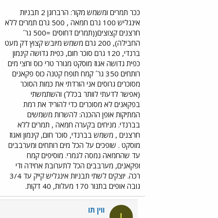
ככר תמרים ומשמש מקור: הרברונן 2 תבניות
אינגליש 100 גרם חמאה , 500 גרם תמרים ללא
חרצנים קצוצים((תמרים דחוסים =500 גר´
החבילה), 200 גרם משמש מיובש קצוץ דק מעט
ברנדי, 120 גרם סוכר חום, כפית גדושה קינמון
כפית גדושה אגוז מוסקט מגורר טרי כוס וחצי מים
רותחים 350 גר´ קמח תופח קטנה כוס פקאנים
מסוכרים גרוסים אני הורדתי את כמות הסוכר
(אפשר לדעתי לוותר בכלל) והשתמשתי
בפקאנים לא מסוכרים כדי להוריד את רמת
המתיקות אופן ההכנה: להשרות משמשים
בברנדי. מניחים בקערה חמאה , תמרים ללא
חרצנים , משמש בברנדי, סוכר חום, קינמון ואגוז
מוסקט . שופכים על הכל מים רותחים ומערבבים
עד שהחמאה נמסה לגמרי. מוסיפים קמח
ופקאנים, מערבבים הכל לתערובת אחידה ודי
רכה. יוצקים לשתי תבניות אינגליש קייק עד 3/4
גובה אופים בתנור 170 מעלות, 40 דקות.
ווין תו
ו