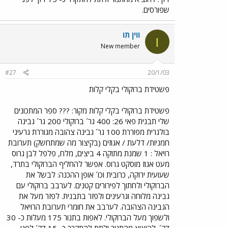
שפורסים.
ווין תו
ו
New member
#27
20/1/03
פשטידת ברוקולי בקלי קלות
פשטידת ברוקולי בקלי קלות מקור: ??? ספר המתכונים
שלי תבנית פאי 26: 400 גר´ ברוקולי 200 גר´ גבינה
בולגרית מפוררת 100 גר´ גבינה צהובה מגוררת גרעיני
חמניות/ דלעת / אגוזים (בקיצור מה שמתחשק) תערובת
רויאל : 1 שמנת מתוקה 4 ביצים, מלח, פלפל לבן גרוס
מעט אגוז מוסקט גרוס. אפשר להחליף הברוקולי בתרד,
שעועית ירוקה, כרובית וכו´ אופן ההכנה: לבשל את
הברוקולי ולחתוך לפירורים קטנים. לערבב ברוקולי עם
גבינה מלוחה וגרעינים ולפזר בתבנית. לפזר מעל את
הגבינה הצהובה. לערבב את חומרי תערובת הרויאל
ולשפוך מעל הברוקולי. לאפות בתנור 175 מעלות כ- 30
דק´. להוציא מהתנור ולתת להתקרר כ- 15 דק´ לפני