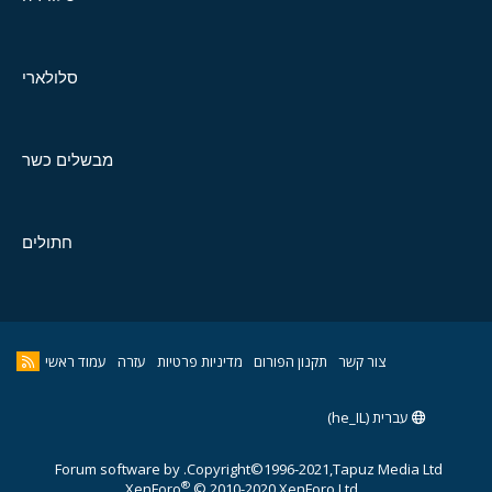
סלולארי
מבשלים כשר
חתולים
צור קשר
תקנון הפורום
מדיניות פרטיות
עזרה
עמוד ראשי
עברית (he_IL)
Forum software by
Copyright©1996-2021,Tapuz Media Ltd.
®
XenForo
© 2010-2020 XenForo Ltd.