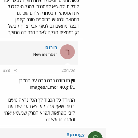
צפות והמים הגיעו לרתיחה חזקה לבשל עוד
2 דקות. להוציא למסננת. להגשה: לגלגל
את הכופתאות בפרורי הלחם שטוגנו
בחמאה ולהגיש בתוספת סוכר וקינמון.
הבצק מתאים גם לניוקי אבל צריך לבשל
רק כמחצית הדקה לאחר הרתיחה החזקה.
רובנס
ר
New member
#38
20/1/03
ווין תו תודה רבה רבה על ההדרן
../images/Emo140.gif
המיוחד כל הכבוד לך הכל נראה טעים
בטוח שאף אחד לא יצא רעב שבו את
ליבי כופתאות תפו´א המרק שנשמע יאמי
והמנה הראשונה
Springy