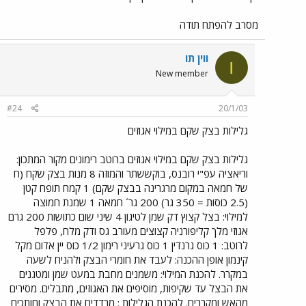
מסרב להפתח תודה
ווין תו
ו
New member
#24
20/1/03
גלילות בצק שקם במילוי אגוזים
גלילות בצק שקם במילוי אגוזים ברוטב רימונים מקור המתכון:
וריאציה עפ"י רובנס, בוקששתר והמוזה 8 מנות בצק שקח (ח
של חמאה במקום מרגרינה בבצק שקם) 1 קמח תופח קטן
(2.5 כוסות = 350 גר) 200 גר´ חמאה 1 שמנת חמוצה
למילוי: בצל קצוץ דק שמן לטיגון 4 שיני שום כתושות 200 גרם
אגוזי מלך קליפורניה קצוצים מעורב גס ודק מלח, פלפל
לרוטב: 1 כוס גרנדין 1 כוס גרעיני רימון 1/2 כוס יין אדום מקל
קינמון אופן ההכנה: לעבד את חומרי הבצק ולהניח לשעה
במקרר. להכנת המילוי: משמנים מחבת במעט שמן ומטגנים
את הבצל עד שקיפות, מוסיפים את האגוזים, מתבלים. מסירים
מהאש ומקררים. להכנת הגלילות : מרדדים את הבצק וחותכים