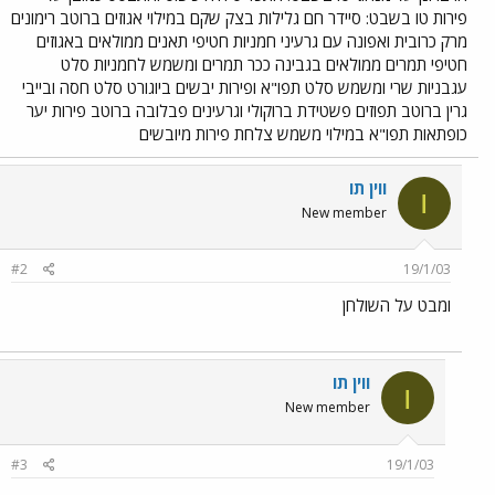
פירות טו בשבט: סיידר חם גלילות בצק שקם במילוי אגוזים ברוטב רימונים
מרק כרובית ואפונה עם גרעיני חמניות חטיפי תאנים ממולאים באגוזים
חטיפי תמרים ממולאים בגבינה ככר תמרים ומשמש לחמניות סלט
עגבניות שרי ומשמש סלט תפו"א ופירות יבשים ביוגורט סלט חסה ובייבי
גרין ברוטב תפוזים פשטידת ברוקולי וגרעינים פבלובה ברוטב פירות יער
כופתאות תפו"א במילוי משמש צלחת פירות מיובשים
ווין תו
ו
New member
#2
19/1/03
ומבט על השולחן
ווין תו
ו
New member
#3
19/1/03