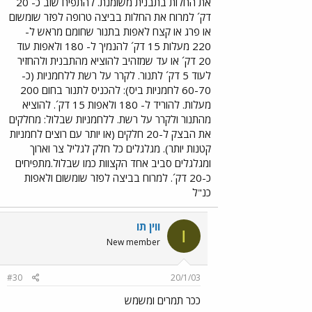
את החלות בתבנית משומנת. להתפיח שוב כ- 20
דק´ למרוח את החלות בביצה טרופה לפזר שומשום
או פרג או קצח לאפות בתנור שחומם מראש ל-
220 מעלות 15 דק´ להנמיך ל- 180 ולאפות עוד
20 דק´ או עד שמזהיב להוציא מהתבנית ולהחזיר
לעוד 5 דק´ לתנור. לקרר על רשת ללחמניות (כ-
60-70 לחמניות ביס): להכניס לתנור בחום 200
מעלות. להוריד ל- 180 ולאפות 15 דק´. להוציא
מהתנור ולקרר על רשת. ללחמניות שבלול: מחלקים
את הבצק ל-20 חלקים (או יותר עם רוצים לחמניות
קטנות יותר). מגלגלים כל חלק לגליל צר וארוך
ומגלגלים סביב אחד הקצוות כמו שבלול.מתפיחים
כ-20 דק´. למרוח בביצה לפזר שומשום ולאפות
כנ"ל
ווין תו
ו
New member
#30
20/1/03
ככר תמרים ומשמש