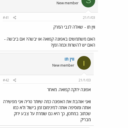
S
New member
#41
21/1/03
ווין תו - שאלה לגבי המרק
האם משתמשים באפונה קפואה או יבשה? אם ביבשה -
האם יש להשרות וכמה זמן?
ווין תו
ו
New member
#42
21/1/03
אפונה ירוקה קפואה. מאחר
ואני אוהבת את האפונה כמה שיותר טריה אני מפשירה
אותה ומוסיפה אותה למינימום זמן בישול ולא כמו
שכתוב במתכון, כך היא גם שומרת על צבע ירוק
מבריק