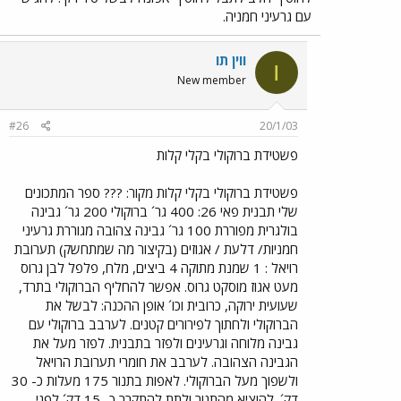
עם גרעיני חמניה.
ווין תו
ו
New member
#26
20/1/03
פשטידת ברוקולי בקלי קלות
פשטידת ברוקולי בקלי קלות מקור: ??? ספר המתכונים
שלי תבנית פאי 26: 400 גר´ ברוקולי 200 גר´ גבינה
בולגרית מפוררת 100 גר´ גבינה צהובה מגוררת גרעיני
חמניות/ דלעת / אגוזים (בקיצור מה שמתחשק) תערובת
רויאל : 1 שמנת מתוקה 4 ביצים, מלח, פלפל לבן גרוס
מעט אגוז מוסקט גרוס. אפשר להחליף הברוקולי בתרד,
שעועית ירוקה, כרובית וכו´ אופן ההכנה: לבשל את
הברוקולי ולחתוך לפירורים קטנים. לערבב ברוקולי עם
גבינה מלוחה וגרעינים ולפזר בתבנית. לפזר מעל את
הגבינה הצהובה. לערבב את חומרי תערובת הרויאל
ולשפוך מעל הברוקולי. לאפות בתנור 175 מעלות כ- 30
דק´. להוציא מהתנור ולתת להתקרר כ- 15 דק´ לפני