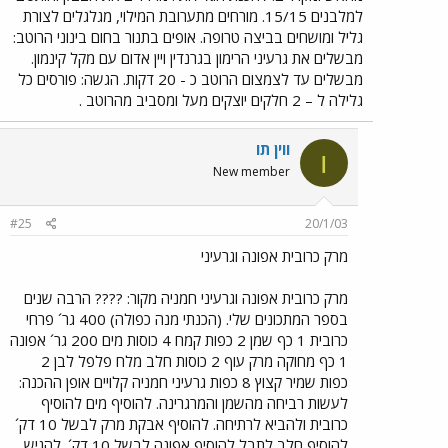
למלבנים 15/15. מורחים מתערובת המילוי, מגלגלים לצורת
גליל ומושחים בביצה טרופה. אופים בתנור בחום בינוני הרוטב:
מבשלים את גרעיני הרימון בגרנדין ויין אדום עם מקל קינמון.
מבשלים עד לצמצום הרוטב כ - 20 דקות. הגשה: פורסים כל
גלילה ל – 2 חלקים יוצקים מעל ומסביב מהרוטב .
ווין תו
ו
New member
#25
20/1/03
מרק כרובית אפונה וגרעיני
מרק כרובית אפונה וגרעיני חמניה מקור: ???? הרבה שנים
בספר המתכונים שלי. (הכנתי מנה כפולה) 400 גר´ פרחי
כרובית 1 כף שמן 2 כפות קמח 4 כוסות מים 200 גר´ אפונה
1 כף מחוקה מרק עוף 2 כוסות חלב מלח פלפל לבן 2
כפות שמיר קצוץ 8 כפות גרעיני חמניה קלויים אופן ההכנה:
לעשות רביחה מהשמן והמרגרינה. להוסיף מים להוסיף
כרובית ולהביא לרתיחה. להוסיף אבקת מרק לבשל 10 דק´
להוסיף חלב לתבל להוסיף אפונה לבשל 10 דק´. להגיש