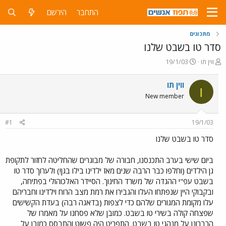
התחבר
הירשם
מתכונים
סדר טו בשבט שלנו
פ
פ
ווין תו
19/1/03
ו
ו
ת
ר
ווין תו
ו
ח
ס
New member
ה
ם
נ
ב
ו
ת
#1
19/1/03
ש
א
א
ר
סדר טו בשבט שלנו
י
ך
ביום שישי בערב התכנסנו, חבורה של מבוגרים שהחליטה לחזור לתקופת
גן הילדים (וחלפו כבר הרבה שנים מאז ילדינו בילו בגן!) ולערוך סדר טו
בשבט עפ"י ההגדה של משרד החינוך. הסיידר האלכוהולי בפתיחה,
ובקבוקי היין שנפתחו העלו והגבירו את רמת מצב הרוח וילדינו וחבריהם
עלו מקומת המגורים שלהם כדי לצפות (בדאגה רבה) בעדת הקשישים
שפצחה קולה בשירי טו בשבט. כמובן שלא פסחנו על מאמרו של
הרברונן על מנהגי טו בשבט. התפריט היה פשוט והתבסס כמובן על