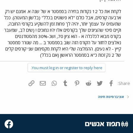
לקחת את כל 12 נקודות בחירה בסמסטר א של שנה א. אמנם יש רק
ארבעה קורסים, אבל כולם "לא פשוטים בכלל" (בלשון המעטה). ככל
שתעמיס על עצמך יותר, יהיה לך פחות זמן להשקיע בקורסי החובה,
וקיים סיכוי שהציונים שלך בקורסים אלו יהיו נמוכים ! (שים לב, שמעבר
בקורס מבוא לכלכלה א - הוא ציון 70, ושכ-30% מהסטודנטים
נאלצים לחזור על הקורס הזה שוב בסמסטר ב ... מה שגורר סמסטר
קייץ - לא נעים). ההמלצה שלי היא לקחת מקסימום שני קורסים קלים
של 2 נק זכות כ"א בסמסטר הראשון (אם בכלל)
You must log in or register to reply here.
פייסבוק
Twitter
Reddit
Pinterest
Tumblr
WhatsApp
דואר אלקטרוני
הוסף קישור
Share:
אוניברסיטת חיפה