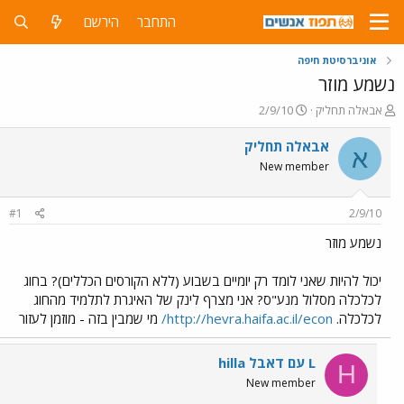
התחבר
הירשם
אוניברסיטת חיפה
נשמע מוזר
פ
פ
אבאלה תחליק
2/9/10
ו
ו
ת
ר
אבאלה תחליק
א
ח
ס
New member
ה
ם
נ
ב
ו
ת
#1
2/9/10
ש
א
א
ר
נשמע מוזר
י
ך
יכול להיות שאני לומד רק יומיים בשבוע (ללא הקורסים הכללים)? בחוג
לכלכלה מסלול מנע"ס? אני מצרף לינק של האיגרת לתלמיד מהחוג
לכלכלה.
http://hevra.haifa.ac.il/econ/
מי שמבין בזה - מוזמן לעזור
hilla עם דאבל L
H
New member