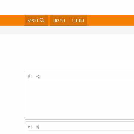
התחבר
הירשם
חיפוש
#1
#2