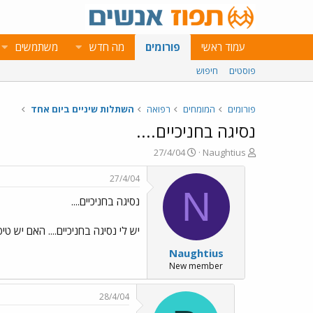
עמוד ראשי
פורומים
מה חדש
משתמשים
פוסטים
חיפוש
פורומים
המומחים
רפואה
השתלות שיניים ביום אחד
נסיגה בחניכיים....
פ
פ
27/4/04
Naughtius
ו
ו
ת
ר
27/4/04
ח
ס
N
נסיגה בחניכיים....
ה
ם
נ
ב
ו
ת
יש לי נסיגה בחניכיים.... האם יש ט
ש
א
Naughtius
א
ר
י
New member
ך
28/4/04