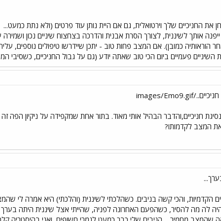
)
 ייפנה אותך לשיננית, לצורך הסרת אבנית והדרכה בצחצוח שיניים נכון ושמירה 
הוראותיה כמובן). אם המצב פחות טוב - יתכן שיידרשו טיפולים נוספים, עליהם 
 השיניים פעמיים ביום הכי טוב שאתה יודע (גם על גבול החניכיים, כשסיבי המברש
images/Emo9.
גת חניכיים,והדבר הבהיל אותי מאוד. בתור אחת שמקפידה על ניקיון הפה זה ה
 את המצב לקדמותו?
רך...
ם הקדמיות, והכי קשה בניבים. כשהלכתי לשיננית (והלכתי) היא אמרה לי שהמצ
אה שהמצב מחמיר.... הניבים שלי כבר כמעט לגמרי חשופים, ואני בהיסטריה קלה. 