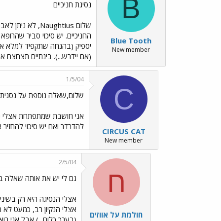
B
נסיגת חניכיים
שלום Naughtius, לא ניתן לאבחן את החניכיים שלך וירטואלית, גם אם היית נותן עוד פרטים (ולא נתת כמעט...
החניכיים. יש סיכוי סביר שהרופא
Blue Tooth
יספיק (בהנחה שתקפיד למלא אחר 
New member
(אם יידרש...). בינתיים תצחצח את
1/5/04
C
שלום,שאלה נוספת על נסגית חניכיים../gif
אני חושבת שמתפתחת אצלי נסי
להדרדר ואם יש סיכוי להחזיר
CIRCUS CAT
New member
2/5/04
ח
גם לי יש את אותה שאלה בע
אצלי הנסיגה היא רק בשיניי
חולמת על אווזים
(בערך כלום...) אבל אני רו