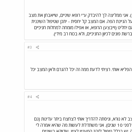
. אני ממליצה לך להיבדק ע"י רופא שיניים, שייאבחן את מצב
על הגיינת הפה. אם המצב קל יחסית - יתכן שטיפול השיננית
יחליט (וייבצע) הרופא, או אפילו מומחה למחלות חניכיים
ת פונים לכיוון החניכיים, ולא בכוח רב מידי).
#3
פליא אותי. רציתי לדעת ממה זה יכל להגרם ולאן המצב יכל
#4
ב לא נורא, וניסתה להדריך אותי לצחצח ביתר עדינות (גם
אצלי הנקיון רב, כמעט לא היה לה מה להסיר, כשהפעם האחרונה לפניה, שהייתי אצל שיננית היתה בערך לפני 10 שנים). אני משתדלת לעשות מה שהיא אמרה לי
יש בכלל טיפול לזה? המעניין לציין, שדווקא בשיניים