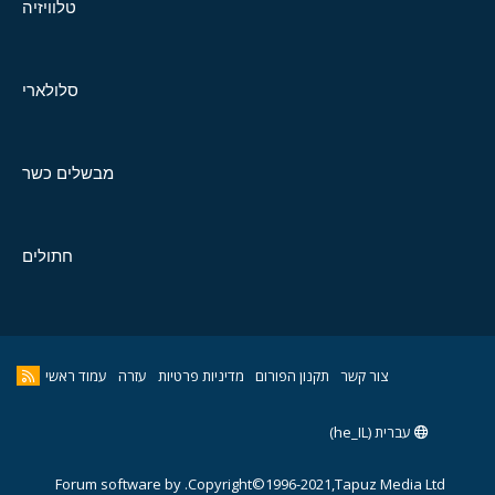
טלוויזיה
סלולארי
מבשלים כשר
חתולים
צור קשר
תקנון הפורום
מדיניות פרטיות
עזרה
עמוד ראשי
עברית (he_IL)
Forum software by
Copyright©1996-2021,Tapuz Media Ltd.