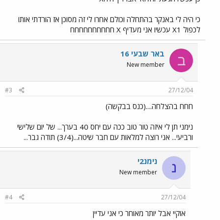
כי היה לי באנקר בהתחלה וכולם אחרו לי זה מסוכן אז הורדתי אותו
לכפול X1 עכשיו אני מעדיף X חחחחחחחחחח
באר שבעי 16
ב
New member
#3
27/12/04
חחח בהצלחה....(כנס בבקשה)
נימני תן לי איזה טור טוב ככה עם יחס 40 בערך... של יום שלישי
ורביעי... אני רוצה למלאות עם חבר שיטה...(3/4) תודה גבר...
נימנ2י
נ
New member
#4
27/12/04
אוקיי אבל יותר מאוחר כי אני עדיין