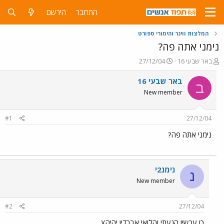
התחבר
הירשם
המלצות ווינר והימורי ספורט
נימני אתה פה?
פ
פ
באר שבעי 16
27/12/04
ו
ו
ת
ר
באר שבעי 16
ב
ח
ס
New member
ה
ם
נ
ב
ו
ת
#1
27/12/04
ש
א
א
ר
נימני אתה פה?
י
ך
נימנ2י
נ
New member
#2
27/12/04
כן עכשיו הגעתי והלואי אברדין יהיהX