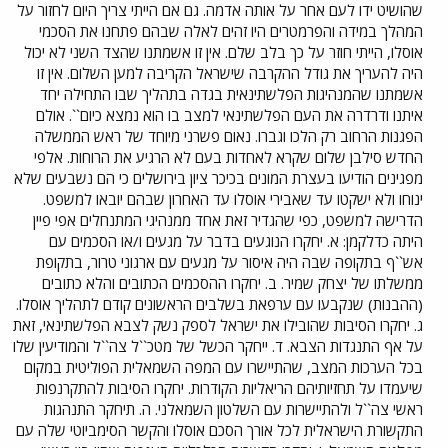
שהושיט ידו לעם אחר על אותה אדמה. גם אם הייתי צריך היום לחזור על
המהלך במידה והפרמטרים היו זהים לאלה שבהם פתחנו את הסכמי
אוסלו, הייתי חוזר על כך בלב שלם. אין זו אשמתנו שהצד השני לא יכול
היה להעריך את גודל ההקרבה שישראל הקריבה למען השלום. אין זו
אשמתנו שהמנהיגות הפלשתינאית בגדה בתהליך שבו התחילה יחד
איתנו ודרדרה את העם הפלשתינאי למצב בו הוא נמצא כיום``. אולם
הפגנות הרחוב רק הלכו וגברו. נאום פשרני מיוחד של ראש הממשלה
החדש סילבן שלום שקרא לאחדות בעם לא הרגיע את הרוחות. אלפי
מפגינים הודיעו בעצרת המונים בכיכר ציון בירושלים כי הם נשבעים שלא
ינוחו ולא ישקטו עד שאבירי אוסלו עד האחרון שבהם יובאו למשפט.
הדרישה למשפט, כפי שהגדיר זאת אחד ממנהיגי המתנחלים אפי פיין
היתה כדלקמן: א. יחקרו הנוגעים בדבר על מגעים ו/או הסכמים עם
אש``ף בתקופה שבה היה איסור על מגעים עם ארגוני טרור, בתקופת
ממשלתו של יצחק שמיר. ב. יחקרו ההסכמים הכתובים והלא כתובים
(ההבנות) שנקבעו עם ערפאת בשלבים הראשונים קודם לתהליך אוסלו.
ג. יחקרו הסיבות שהובילו את ישראל לספק נשק לצבא הפלשתינאי, זאת
על אף התנגדות הצבא. ד. ייחקר הכשל של מטכ``ל צה``ל והמודיעין שלו
בכל הערכות המצב, שהתיישרו עם המפה השמאלית הפוליטית במקום
שיעמדו על תחזיותיהם הריאליות הקודרות. יחקרו הסיבות להתקרנפות
ראשי צה``ל ולהתיישרות עם השלטון השמאלני. ה. תיחקר התנהגות
התקשורת הישראלית לכל אורך הסכם אוסלו והקשר הסימביוטי שלה עם