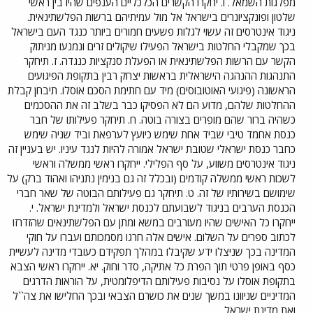
מפלגות השמאל. ו. יחקרו הקשרים הכלכליים הענפים שהיו בין ראשי
שלטון ופונקציונרים בישראל אל מול עמיתיהם ברשות הפלשתינאית.
ניגוד אינטרסים זה עשוי לגלות פשעים חמורים ביותר כנגד העם בישראל
בכך שמקבלי החלטות בישראל הפעילו שיקולים זרים ונמנעו מניתוק
הקשר עם הרשות הפלשתינאית או הפעלת סנקציות כנגדה. ז. תיחקר
התנהגות ההנהגה הישראלית בראשות יצחק רבין בתקופת הפיגועים
הראשונה (פיגועי האוטובוסים) מיד עם חתימת הסכם אוסלו. תיבחן קבלת
ההחלטות שלהם, מדוע הם לא הפסיקו כבר בשלב זה את ההסכמים
כשהיה ברור שהם מופרים בצורה בוטה. ח. תיחקר פעילותו של חבר
כנסת אחמד טיבי שביד אחת שימש כיועץ לערפאת וביד שניה שימש
כחבר כנסת ישראלי שטובת ישראל אמורה להיות לנגד עיניו. יש בעניין זה
ניגוד אינטרסים משווע, על סף הפלילי. ייחקרו ראשי ממשלה וראשי
לשכות ראשי ממשלה קודמים (ובכלל זה גם בנימין נתניהו ואהוד ברק) על
שימושם בשירותיו של זה. ט. תיחקר גם פעילותם הבוטה של שאר חברי
הכנסת הערבים בניגוד לשבועתם לכנסת ישראל ולמדינת ישראל. י.
ייחקרו כל האישים שהיו מעורבים במשא ומתן עם הפלשתינאים שהזדרזו
לכתוב ספרים על השלום. אישים אלה חרגו מסמכותם ועברו על חוקי
המדינה בכך שניצלו ידע שקיבלו במהלך תפקידם כעובדי מדינה לעשיית
כסף באופן פרטי תוך הפרת כל אתיקה, סדר וחוק. יא. ייחקרו ראשי הצבא
בתקופת אוסלו על נסיבות פעילותם הדיפלומטית, על הוראות הדרגים
המדיניים שניוונו במשך שנים את כושרם הצבאי ובכך החלישו את צה``ל
ואת מדינת ישראל.