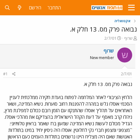
התחבר
הירשם
אקטואליה
נבואה פרק מס. 13 חלק א.
פ
פ
שרוף
2/7/01
ו
ו
ת
ר
שרוף
ש
ח
ס
New member
ה
ם
נ
ב
ו
ת
#1
2/7/01
ש
א
א
ר
נבואה פרק מס. 13 חלק א.
י
ך
הלחץ הציבורי לאחר המלחמה לפתוח בועדת חקירה ממלכתית לעניין
הסכמי אוסלו גלש במהרה להפגנות רחוב סוערות. נשיא המדינה, ושאר
האחראים על תהליך אוסלו שהתנקזו עם הזמן רובם ככולם למפלגת מרץ,
ניהלו קרב מאסף על דעת הקהל הישראלית בהצדיקם את מהלכי אוסלו.
הגדיל מכולם לעשות נשיא המדינה שמעון ברז שאמר בראיון טלוויזיוני:
``מצפוני ומצפון חברי נקי לחלוטין. אוסלו היה ניסיון יחיד במינו בתולדות
האנושות שאם היה מצליח היינו נרשמים בתולדות העמים כעם הראשון