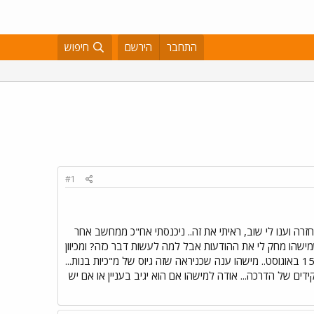
התחבר
הירשם
חיפוש
#1
חזרה וענו לי שוב, ראיתי את זה.. ניכנסתי אח"כ ממחשב אחר
ת שמישהו מחק לי את ההודעות אבל למה לעשות דבר כזה? ומכיוון
שכך היה ואין לי מושג לאן נעלמו לי ההודעות אני אצטרך שוב לשאול את השאלה מחדש... שאלתי לאן מתגייסים ב15 באוגוסט.. מישהו ענה שכניראה שזה גיוס של מ"כיות בנות...
ידים של הדרכה... אודה למישהו אם הוא יגיב בעניין או אם יש