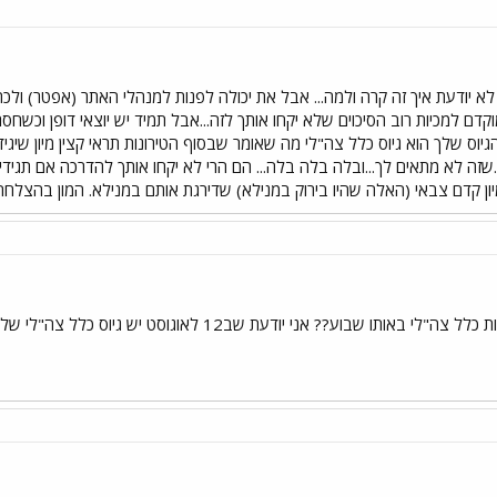
א יודעת איך זה קרה ולמה... אבל את יכולה לפנות למנהלי האתר (אפטר) ולכ
וקדם למכיות רוב הסיכוים שלא יקחו אותך לזה...אבל תמיד יש יוצאי דופן וכשחס
גיוס שלך הוא גיוס כלל צה"לי מה שאומר שבסוף הטירונות תראי קצין מיון שיג
שזה לא מתאים לך...ובלה בלה בלה... הם הרי לא יקחו אותך להדרכה אם תגי
ן קדם צבאי (האלה שהיו בירוק במנילא) שדירגת אותם במנילא. המון בהצלחה.
וע?? אני יודעת שב12 לאוגוסט יש גיוס כלל צה"לי של בנות.. ואני ב15 לאוגוסט..