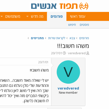
עמוד ראשי
פורומים
מה חדש
משתמשים
פוסטים
חיפוש
פורומים
צבא
לקראת שירות
מתגייסים
משהו חשוב!!!
פ
פ
20/7/01
veredvered
ו
ו
ת
ר
20/7/01
ח
ס
V
משהו חשוב!!!
ה
ם
נ
ב
ו
ת
יש לי שאלה מאוד חשובה... השארתי 
ש
א
וההודעות שלי כולן נעלמו גם התגובו
veredvered
א
ר
י
New member
ביקשתי הסברים מזה ואיך יכול להיות
ך
לו תשובות כלשהן..