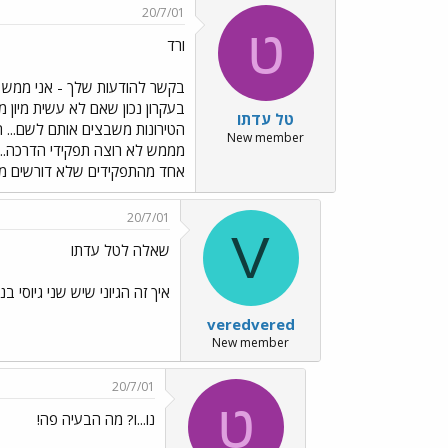
20/7/01
ט
ורד
בקשר להודעות שלך - אני ממש ל
בעקרון נכון שאם לא עשית מיון מ
טל עדתו
הטירונות משבצים אותם לשם... ה
New member
מממש לא רוצה תפקידי הדרכה...
אחד מהתפקידים שלא דורשים מיו
20/7/01
V
שאלה לטל עדתו
איך זה הגיוני שיש שני גיוסי בנות כלל צה"לי באותו שב
veredvered
New member
20/7/01
ט
נו...ו? מה הבעיה פה!