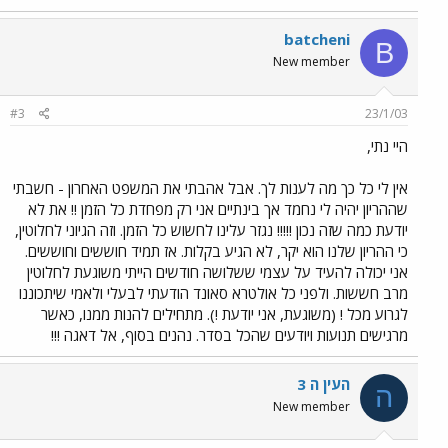
batcheni
B
New member
#3
23/1/03
היי נתי,
אין לי כל כך מה לענות לך. אבל אהבתי את המשפט האחרון - חשבתי
שההריון יהיה לי נחמד אך בינתיים אני רק מפחדת כל הזמן !! את לא
יודעת כמה שזה נכון !!!!! נגזר עלינו לחשוש כל הזמן. וזה הגיוני לחלוטין,
כי ההריון שלנו הוא יקר, לא הגיע בקלות. אז תמיד חוששים וחוששים.
אני יכולה להעיד על עצמי ששלושה חודשים הייתי משוגעת לחלוטין
מרב חששות. ולפני כל אולטרא סאונד הודעתי לבעלי ולאמי שיתכוננו
לגרוע מכל ! (משוגעת, אני יודעת !). מתחילים להנות ממנו, כאשר
מרגישים תנועות ויודעים שהכל בסדר. נהנים בסוף, אל דאגה !!!
העין ה 3
ה
New member