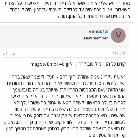
כזכור הרופא שלי לא מוכן שאבוא לבדיקה בינתיים... מצטערת על הצפת
השאלות.. אני סופרת ימים עד לבדיקה. חשבתי שההריון יהיה לי נחמד,
אך בינתיים אני רק מפחדת כל הזמן. תודה
venus13
V
New member
#2
22/1/03
קודם כל המון מזל טוב להריון ../images/Emo140.gif
ראשית , קחי נשימה עמוקה, חיוך רחב - ותגידי לעצמך שאת בהריון
ושהכל יהיה בסדר !!! לגבי החששות שלך - הם מאוד מובנים ומוכרים
ואני מקווה שעם התבססות ההריון תרגישי יותר בטוחה בו ובעצמך
התופעות שאת מתארת - לא נישמעות לי חריגות - אבל אני מציעה
לפחות בשלב הראשוני לשתף רופא או אחות בחששות שלך ולא
"להתבשל" איתם בעצמך הסיבה שאת הבדיקה עושים רק בעוד
שבועיים - היא במטרה לראות אז שק עוברי עם דופק עם כי אפשר
לעשות בדיקה עוד קודם לכן - לוודא קיום שק הריון בתוך הרחם. (אם כי
גם תוצאה כזו אינה שוללת הריון מחוץ לרחם) מאחלת לך המשך הריון
קל תקין ואופטימי ונוס