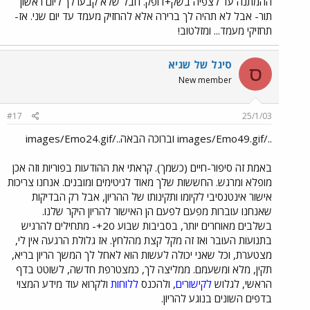
ההמתנה עד לצפיה בשק+דופק. חבל שלא קבעו לך ליום ראשון
תור- אבל לא תהיה לך ברירה אלא להחזיק מעמד עד יום שני. אז-
תחזיקי מעמד... ומזלטוב!
סיגל של שגיא
ס
New member
#17
25/1/03
../images/Emo49.gif וברוכה הבאה../images/Emo24.gif
באמת זה סיפור-חיים (כשמך). קראתי את ההודעות בפוריות וזה אכן
מופלא ומרגש. החששות שלך מאוד לגיטימים ומובנים. אנחנו צריכות
אישור אינטנסיבי לקיומו ותקינותו של ההריון, אבל רק הבדיקות
שאנחנו עוברות מפעם לפעם הן האישור להריון היקר שלנו.
בשלבים מאוחרים יותר, בסביבות שבוע 20+- מתחילים להרגיש
בתנועות העובר ואז זה מקל קצת מהלחץ. אז גלולת הרגעה אין לי,
מצטערת, וכל שאני יכולה לעשות הוא לאחל לך המשך הריון בריא,
תקין, מלא ומשעמם. ממליצה לך, כמצטרפת חדשה, לשוטט בדף
הראשי, לגלוש
לקישורים
, ולהכנס
ללוחות
ולקרוא עוד מידע המצוי
בדפים השונים בנוגע להריון.