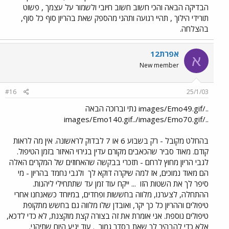
הבדיקה הבאה והכי חשוב חשוב חיובי ולשמור על עצמך , פשוט
תורידי הילוך , תהיי רגועה ותהני מהספק שאת בהריון סוף כל סוף,
בהצלחה.
אפרת12
א
New member
#16
25/1/03
../images/Emo49.gif נתי וברוכה הבאה
../images/Emo140.gif../images/Emo70.gif
בהחלט מקובל - רק בשבוע 6 או 7 לבדוק לראשונה. אין מה לראות
קודם. מאוד סביר שהכאבים מקורם עדין בגירוי האיזור בזמן הטיפול.
לגבי הריון מחוץ לרחם - תזכרי בבקשה שהאחוזים של המקרים האלה
הם מאוד נמוכים, אז למה שיקרה דוקא לך
ולגבי נחמד בהריון - מי
סיפר לך את השטות הזו
... ייקח עוד זמן עד שתתחילי ליהנות.
ההתחלה, לצערנו, מלווה בחששות ופחדים, במיוחד כשאנחנו אחרי
טיפולים וההריון כל כך יקר, ואובדן שלו מלווה גם בחשש מתקופת
טיפולים נוספת. אני אומרת את זה בצורה קצת מוקצנת, לא כדי לדכא,
אלא כדי להבהיר לך שאת בסדר גמור
. עוד יגיע היום שתיהני.