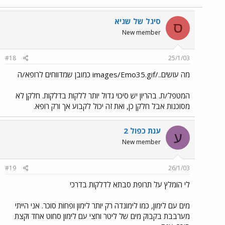
סיגל של שגיא
ס
New member
#18
25/1/03
מה עושים../images/Emo35.gif כמובן שמדווחים לרופא/ה
המטפל/ת. בהריון יש סיכוי גדול יותר ללקות בדלקות. חלקן לא
מסוכנות אבל חלקן כן, ואת זה יכול לקבוע אך ורק רופא.
ענת כפול 2
ע
New member
#19
26/1/03
לי הומלץ על תרופת סבתא לדלקות בדרכי
מים עם לימון, כמו לימונדה רק יותר לימון ופחות סוכר. אני הייתי
מערבבת בקבוק מים של ליטר וחצי עם לימון סחוט אחד וקצת