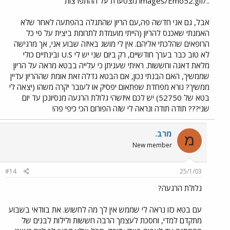
../images/Emo52.gif מצטערת על ההתפרצות
אבל, גם אני חדשה פה,עם הריון שהתגלה בהפתעה לאחר שלא
האמנתי שאכנס להריון (הייתי מועמדת לתרומת ביצית על פי כל
הרופאים שהלכתי אליהם. אין לי מושג באיזה שבוע אני, אך מרגישה
לא טוב כבר בערך חודשיים, רק ביום שני יש לי U.S ובינתיים כולי
מלאת דאגה וחששות. ראיתי שעניתן כי עלייה בבטא מראה על הריון
שממשיך, האם הבנתי נכון, אם הבטא גדלה זאת אומת שההריון עדיין
ממשיך? נורא מפחדת שפתאום יפסיק או לעובר יקרה משהו (יצאה לי
בטא של 52750) יש לכם איזשהי גלולת הרגעה מנסיונכן עד יום
שני??? תודה תודה ונראה לי שזה הפורום הכי כיפי פה!
מרב.
מ
New member
#14
25/1/03
גלולת הרגעה?
עם בטא כזו נראה לי שממש אין לך מה לחשוש. את בוודאי בשבוע
מתקדם למדי, וחסכת לעצמך הרבה חששות ולילות לבנים של