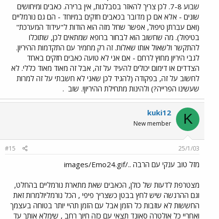
שבוע 7-8. לכן צריך להאזר בסבלנות, אין ברירה. כאבים ומיחושים
שונים - אלא אם כן מדובר בכאבים חזקים במיוחד - הם גם נורמליים
(ואם עברתן טיפול, אפשר שחל מזה הוא הודות ל"עידוד המערכת"
בטיפול). מה שחשוב הוא לבחור ברופא שמתאים לכן, שתוכלו
להתקשר ולשאול אותו שאלות. זה רק מחמיר עם התקדמות ההיריון.
לגבי היריון מחוץ לרחם - אם אני לא טועה כאבים חזקים באחד
הצדדים או דימום יכולים להעיד על זה, אבל זה מאוד מאוד כללי. לא
לחשוב על זה, בפקודה (להגיד לכן שאני לא חשבתי על זה למרות
שעשינו הפרייה?) ולהינות מתחילת ההיריון!. שוב
.
kuki12
K
New member
#15
25/1/03
מזל טוב ענקי עם הרבה ../images/Emo24.gif
מצטרפת לדעות של כולן, הכאבים שאת מתארת נורמליים בהחלט,
וגם ההרגשה שיש לחץ בבטן כשצריך פיפי , הכל נורמליולמרות זאת
החששות לא עוזבות כל הזמן אבל עם הזמן תהיי יותר בטוחה בעצמך
ואחריי כל אולטרה סאונד תצאי עם כזה חיוך רחב , שימלא אותך עד