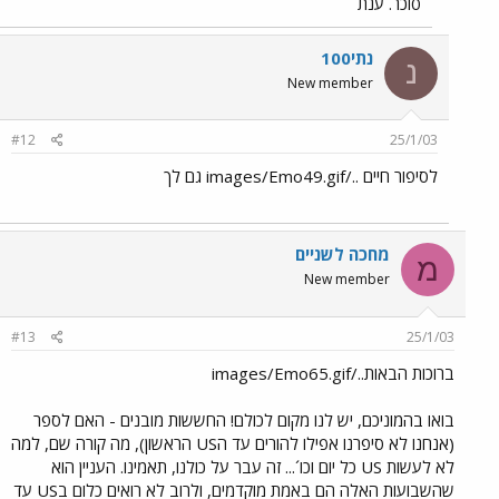
סוכר. ענת
נתי100
נ
New member
#12
25/1/03
לסיפור חיים ../images/Emo49.gif גם לך
מחכה לשניים
מ
New member
#13
25/1/03
ברוכות הבאות../images/Emo65.gif
בואו בהמוניכם, יש לנו מקום לכולם! החששות מובנים - האם לספר
(אנחנו לא סיפרנו אפילו להורים עד הUS הראשון), מה קורה שם, למה
לא לעשות US כל יום וכו´... זה עבר על כולנו, תאמינו. העניין הוא
שהשבועות האלה הם באמת מוקדמים, ולרוב לא רואים כלום בUS עד