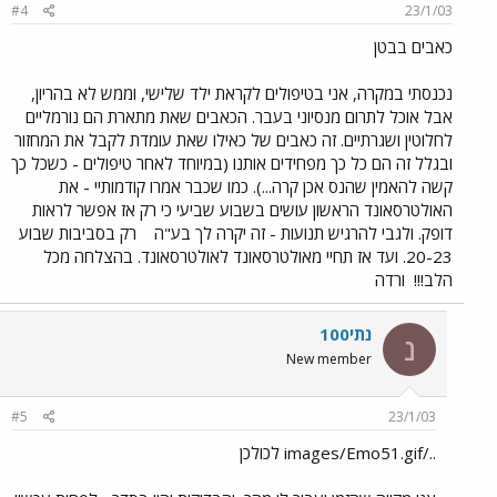
#4
23/1/03
כאבים בבטן
נכנסתי במקרה, אני בטיפולים לקראת ילד שלישי, וממש לא בהריון,
אבל אוכל לתרום מנסיוני בעבר. הכאבים שאת מתארת הם נורמליים
לחלוטין ושגרתיים. זה כאבים של כאילו שאת עומדת לקבל את המחזור
ובגלל זה הם כל כך מפחידים אותנו (במיוחד לאחר טיפולים - כשכל כך
קשה להאמין שהנס אכן קרה...). כמו שכבר אמרו קודמותיי - את
האולטרסאונד הראשון עושים בשבוע שביעי כי רק אז אפשר לראות
דופק. ולגבי להרגיש תנועות - זה יקרה לך בע"ה
רק בסביבות שבוע
20-23. ועד אז תחיי מאולטרסאונד לאולטרסאונד. בהצלחה מכל
הלב!!!
ורדה
נתי100
נ
New member
#5
23/1/03
../images/Emo51.gif לכולכן