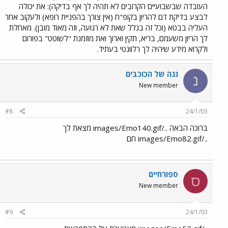
העובדה שבשבועיים הקרובים לא תהיה לך אף בדיקה): את יכולה
לבצע בדיקת דם להריון בקופ"ח (אין צורך בהפניית רופא) ולעקוב אחר
העליה בבטא (וכל זה בגלל שאת לא רגועה, וזה מאוד מובן). מאחלת
לך הריון משעמם, בריא, תקין וארוך ואת מוזמנת "לשוטט" בפורום
ולקרוא מידע שיהיה לך רלוונטי בעתיד.
נגה של הכוכבים
נ
New member
#8
24/1/03
ברוכה הבאה ../images/Emo140.gif מצאת לך
../images/Emo82.gif חם
ספורחיים
ס
New member
#9
24/1/03