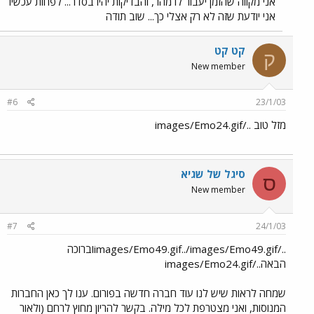
אני מקווה שהזמן יעבור לו מהר, והבדיקות יהיו בסדר... לפחות עכשיו
אני יודעת שזה לא רק אצלי כך... שוב תודה
קט קט
ק
New member
#6
23/1/03
מזל טוב ../images/Emo24.gif
סיגל של שגיא
ס
New member
#7
24/1/03
../images/Emo49.gif../images/Emo49.gifוברוכה
הבאה../images/Emo24.gif
שמחה לראות שיש לנו עוד חברה חדשה בפורום. ענו לך כאן החברות
המנוסות, ואני מצטרפת לכל מילה. בקשר להריון מחוץ לרחם (ולאור