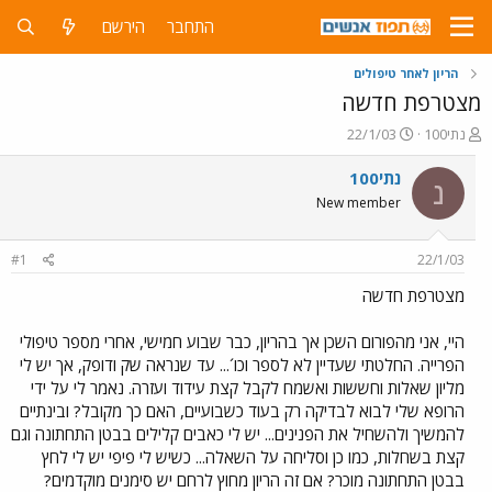
התחבר
הירשם
הריון לאחר טיפולים
מצטרפת חדשה
פ
פ
נתי100
22/1/03
ו
ו
ת
ר
נתי100
נ
ח
ס
New member
ה
ם
נ
ב
ו
ת
#1
22/1/03
ש
א
א
ר
מצטרפת חדשה
י
ך
היי, אני מהפורום השכן אך בהריון, כבר שבוע חמישי, אחרי מספר טיפולי
הפרייה. החלטתי שעדיין לא לספר וכו´... עד שנראה שק ודופק, אך יש לי
מליון שאלות וחששות ואשמח לקבל קצת עידוד ועזרה. נאמר לי על ידי
הרופא שלי לבוא לבדיקה רק בעוד כשבועיים, האם כך מקובל? ובינתיים
להמשיך ולהשחיל את הפנינים... יש לי כאבים קלילים בבטן התחתונה וגם
קצת בשחלות, כמו כן וסליחה על השאלה... כשיש לי פיפי יש לי לחץ
בבטן התחתונה מוכר? אם זה הריון מחוץ לרחם יש סימנים מוקדמים?