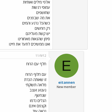
אלפי מילים ואותיות
עמוסי רגשות
שחושפים
את מה שבפנים
כשהכל נרגע והמים
רק רוחשים
יש קשת מעליהם
סימן שהגאות מאחורינו
ואנו ממשיכים לתעד את חיינו
11/9/12
E
חלף עם הרוח
עם חלוף הרוח
זו שאותה הכרת
eitannen
מלאה תשוקתי
New member
געגוע ועצב
שנחשף.
הגלים נדמו
וקצפם אינם
נראה עוד