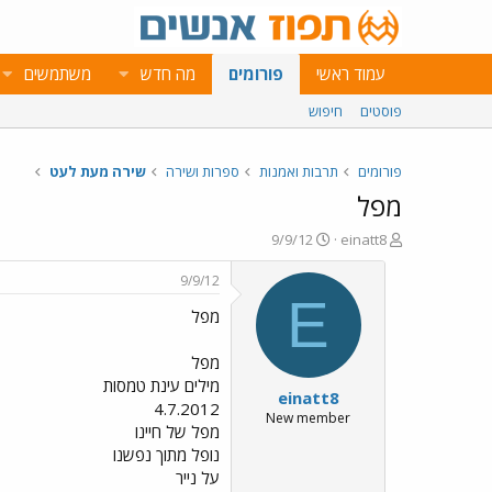
עמוד ראשי
פורומים
מה חדש
משתמשים
פוסטים
חיפוש
פורומים
תרבות ואמנות
ספרות ושירה
שירה מעת לעט
מפל
פ
פ
9/9/12
einatt8
ו
ו
ת
ר
9/9/12
ח
ס
E
מפל
ה
ם
נ
ב
ו
ת
מפל
ש
א
מילים עינת טמסות
einatt8
א
ר
4.7.2012
י
New member
מפל של חיינו
ך
נופל מתוך נפשנו
על נייר