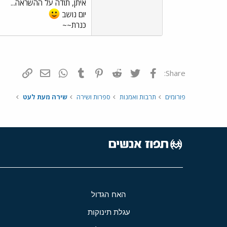
איתן, תודה על ההשראה...
יום נושב
כּנרת~~
פייסבוק
Twitter
Reddit
Pinterest
Tumblr
WhatsApp
דואר אלקטרונ
הוסף קי
Share:
פורומים
תרבות ואמנות
ספרות ושירה
שירה מעת לעט
האח הגדול
עגלת תינוקות