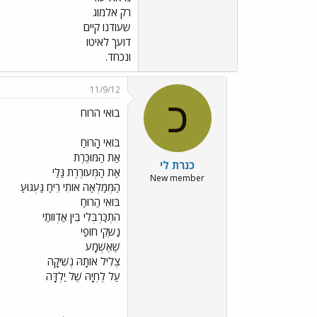
רק אלמוג
שעודנו קיים
דועך לאיטו
ונכחד.
11/9/12
כ
בואי הרוח
בּוֹאִי הָרוּחַ
אַת הַמּוּכֶּרֶת
כנרת לי
אַת הַמְּעוֹרֶרֶת גַּלַּי
New member
הַמְּמַלְּאַה אוֹתִי רֵיחַ גַּעְגּוּעַ
בּוֹאִי הַרוּחַ
הִתְכַּרְבְּלִי בֵּין אַדְווֹתַי
נַשְּקִי חוֹפַי
שֶׁאֶשְׁמָע
צְלִיל אוֹתָהּ נְשִׁיקָה
עַל לֶחְיָהּ שֶׁל יַלְדָּה