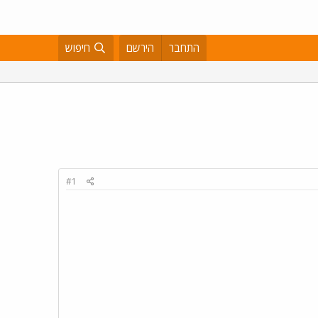
התחבר
הירשם
חיפוש
#1